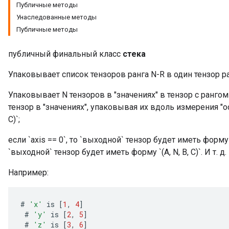
Публичные методы
Унаследованные методы
Публичные методы
публичный финальный класс
стека
Упаковывает список тензоров ранга N-R в один тензор ра
Упаковывает N тензоров в "значениях" в тензор с ранг
тензор в "значениях", упаковывая их вдоль измерения "ос
C)`;
если `axis == 0`, то `выходной` тензор будет иметь форму `(N
`выходной` тензор будет иметь форму `(A, N, B, C)`. И т. д.
Например:
#
'x'
is
[
1
,
4
]
#
'y'
is
[
2
,
5
]
#
'z'
is
[
3
,
6
]