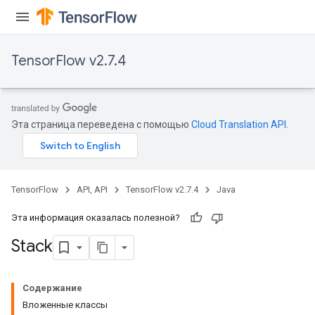
TensorFlow v2.7.4
Эта страница переведена с помощью
Cloud Translation API
.
TensorFlow
API, API
TensorFlow v2.7.4
Java
Эта информация оказалась полезной?
Stack
Содержание
Вложенные классы