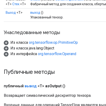
<T>
Стек
<T>
Фабричный метод для создания класса, оберт
Выход
<Т>
выход
()
Упакованный тензор.
Унаследованные методы
Из класса
org.tensorflow.op.PrimitiveOp
Из класса java.lang.Object
Из интерфейса
org.tensorflow.Operand
Публичные методы
публичный
вывод
<T>
as
Output
()
Возвращает символический дескриптор тензора.
Входные данные для операций TensorFlow являются вы