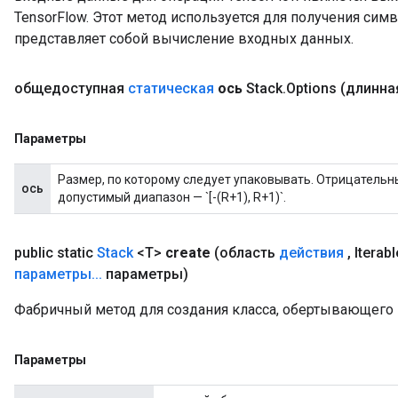
TensorFlow. Этот метод используется для получения сим
представляет собой вычисление входных данных.
общедоступная
статическая
ось
Stack
.
Options
(длинна
Параметры
Размер, по которому следует упаковывать. Отрицательн
ось
допустимый диапазон — `[-(R+1), R+1)`.
public static
Stack
<T>
create
(область
действия
,
Iterab
параметры
.
.
.
параметры)
Фабричный метод для создания класса, обертывающего 
Параметры