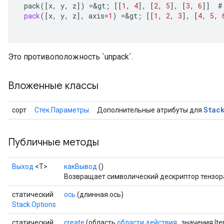
pack
(
[
x
,
y
,
z
]
)
=
&
gt
;
[[
1
,
4
]
,
[
2
,
5
]
,
[
3
,
6
]]
#
pack
(
[
x
,
y
,
z
]
,
axis
=
1
)
=
&
gt
;
[[
1
,
2
,
3
]
,
[
4
,
5
,
Это противоположность `unpack`.
Вложенные классы
Stac
сорт
Стек.Параметры
Дополнительные атрибуты для
x
Публичные методы
Выход
<Т>
какВывод
()
Возвращает символический дескриптор тензор
статический
ось
(длинная ось)
Stack.Options
статический
create
(область
области действия
, значения Ite