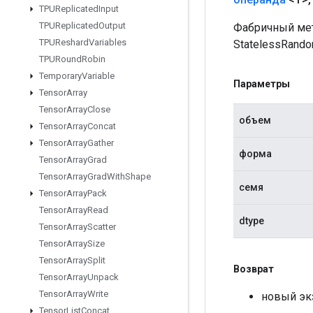
TPUReplicated
Input
TPUReplicated
Output
Фабричный мет
TPUReshard
Variables
StatelessRandom
TPURound
Robin
Temporary
Variable
Параметры
Tensor
Array
Tensor
Array
Close
объем
Tensor
Array
Concat
Tensor
Array
Gather
форма
Tensor
Array
Grad
Tensor
Array
Grad
With
Shape
семя
Tensor
Array
Pack
Tensor
Array
Read
dtype
Tensor
Array
Scatter
Tensor
Array
Size
Tensor
Array
Split
Возврат
Tensor
Array
Unpack
Tensor
Array
Write
новый экз
Tensor
List
Concat