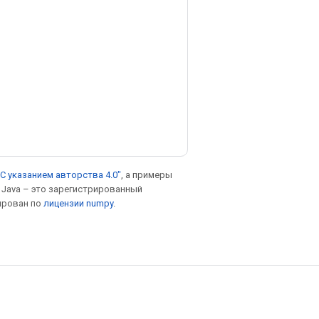
С указанием авторства 4.0"
, а примеры
. Java – это зарегистрированный
ирован по
лицензии numpy
.