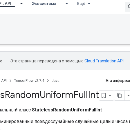
I, API
Экосистема
Ещё
Эта страница переведена с помощью
Cloud Translation API
.
, API
TensorFlow v2.7.4
Java
Эта информац
ss
Random
Uniform
Full
Int
нальный класс
StatelessRandomUniformFullInt
минированные псевдослучайные случайные целые числа 
.