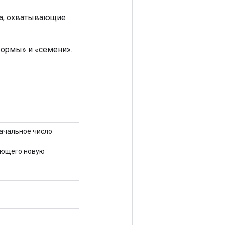
ла, охватывающие
ормы» и «семени».
начальное число
ающего новую