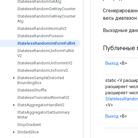
Stateless
Random
Get
Alg
Stateless
Random
Get
Key
Counter
Сгенерированн
Stateless
Random
Get
Key
Counter
весь диапазон 
Alg
Stateless
Random
Normal
V2
Выходные дан
Stateless
Random
Poisson
Stateless
Random
Uniform
Full
Int
Публичные 
Stateless
Random
Uniform
Full
Int
V2
Выход
<В>
Stateless
Random
Uniform
Int
V2
Stateless
Random
Uniform
V2
Stateless
Sample
Distorted
static <V расши
Bounding
Box
расширяет числ
Stateless
Shuffle
расширяет чис
Stateless
Truncated
Normal
V2
StatelessRandom
<V>
Stats
Aggregator
Handle
V2
Stats
Aggregator
Set
Summary
Выход
<В>
Writer
Stop
Gradient
Strided
Slice