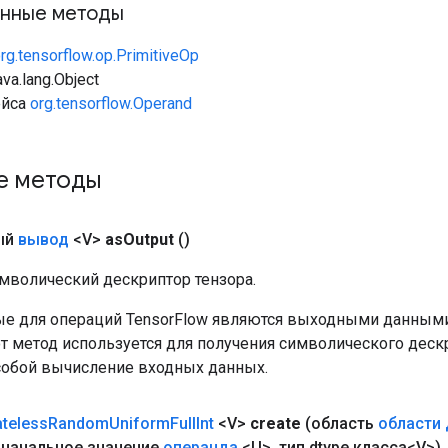
нные методы
rg.tensorflow.op.PrimitiveOp
va.lang.Object
ейса
org.tensorflow.Operand
е методы
ый
вывод
<V>
as
Output
()
мволический дескриптор тензора.
е для операций TensorFlow являются выходными данными
от метод используется для получения символического деск
собой вычисление входных данных.
ateless
Random
Uniform
Full
Int
<V>
create
(область
области 
начальное значение
операнда
<U>
,
тип dtype класса<V>)