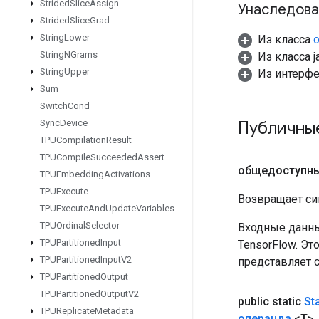
Strided
Slice
Assign
Унаследова
Strided
Slice
Grad
String
Lower
Из класса
o
String
NGrams
Из класса ja
String
Upper
Из интерф
Sum
Switch
Cond
Публичны
Sync
Device
TPUCompilation
Result
TPUCompile
Succeeded
Assert
общедоступн
TPUEmbedding
Activations
TPUExecute
Возвращает си
TPUExecute
And
Update
Variables
TPUOrdinal
Selector
Входные данны
TPUPartitioned
Input
TensorFlow. Эт
TPUPartitioned
Input
V2
представляет 
TPUPartitioned
Output
TPUPartitioned
Output
V2
public static
St
TPUReplicate
Metadata
операнда
<T>
,