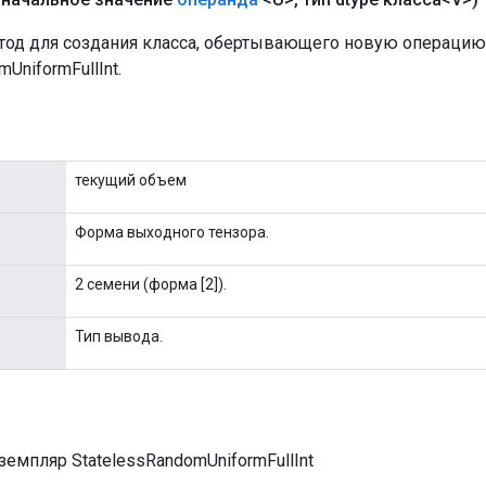
од для создания класса, обертывающего новую операцию
UniformFullInt.
текущий объем
Форма выходного тензора.
2 семени (форма [2]).
Тип вывода.
емпляр StatelessRandomUniformFullInt