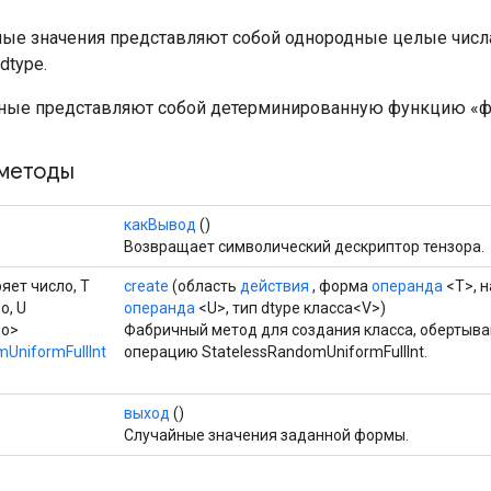
ые значения представляют собой однородные целые чис
dtype.
ные представляют собой детерминированную функцию «ф
методы
какВывод
()
Возвращает символический дескриптор тензора.
ряет число, T
create
(область
действия
, форма
операнда
<T>, 
о, U
операнда
<U>, тип dtype класса<V>)
ло>
Фабричный метод для создания класса, обертыв
UniformFullInt
операцию StatelessRandomUniformFullInt.
выход
()
Случайные значения заданной формы.