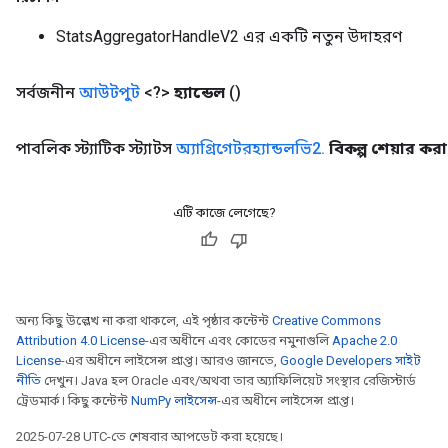
StatsAggregatorHandleV2 এর একটি নতুন উদাহরণ
সর্বজনীন
আউটপুট
<?>
হ্যান্ডেল
()
পাবলিক স্ট্যাটিক স্ট্যাটস
অ্যাগ্রিগেটরহ্যান্ডলভি2
.
বিকল্প শেয়ার করা
এটি কাজে লেগেছে?
অন্য কিছু উল্লেখ না করা থাকলে, এই পৃষ্ঠার কন্টেন্ট
Creative Commons
Attribution 4.0 License
-এর অধীনে এবং কোডের নমুনাগুলি
Apache 2.0
License
-এর অধীনে লাইসেন্স প্রাপ্ত। আরও জানতে,
Google Developers সাইট
নীতি
দেখুন। Java হল Oracle এবং/অথবা তার অ্যাফিলিয়েট সংস্থার রেজিস্টার্ড
ট্রেডমার্ক। কিছু কন্টেন্ট
NumPy লাইসেন্স
-এর অধীনে লাইসেন্স প্রাপ্ত।
2025-07-28 UTC-তে শেষবার আপডেট করা হয়েছে।