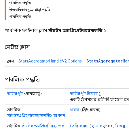
পাবলিক পদ্ধতি
উত্তরাধিকারসূত্রে প্রাপ্ত পদ্ধতি
পাবলিক পদ্ধতি
পাবলিক ফাইনাল ক্লাস
স্ট্যাটস অ্যাগ্রিগেটরহ্যান্ডলভি
২
নেস্টেড ক্লাস
Stats
Aggregator
Ha
ক্লাস
StatsAggregatorHandleV2.Options
পাবলিক পদ্ধতি
আউটপুট
<অবজেক্ট>
আউটপুট হিসাবে
()
একটি টেনসরের প্রতীকী হ্যান্ডেল প্র
স্ট্যাটিক
ধারক
(স্ট্রিং ধারক)
স্ট্যাটসএগ্রিগেটরহ্যান্ডলভি2.অপশন
স্ট্যাটিক
স্ট্যাটস অ্যাগ্রিগেটরহ্যান্ডল
তৈরি করুন
(
সুযোগ
সুযোগ,
বিকল্প...