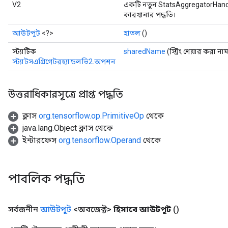
V2
একটি নতুন StatsAggregatorHand
কারখানার পদ্ধতি।
আউটপুট
<?>
হাতল
()
স্ট্যাটিক
sharedName
(স্ট্রিং শেয়ার করা না
স্ট্যাটসএগ্রিগেটরহ্যান্ডলভি2.অপশন
উত্তরাধিকারসূত্রে প্রাপ্ত পদ্ধতি
ক্লাস
org.tensorflow.op.PrimitiveOp
থেকে
java.lang.Object ক্লাস থেকে
ইন্টারফেস
org.tensorflow.Operand
থেকে
পাবলিক পদ্ধতি
সর্বজনীন
আউটপুট
<অবজেক্ট>
হিসাবে আউটপুট
()