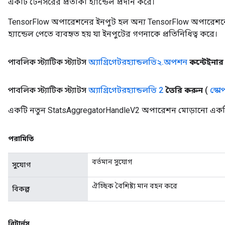
একটি টেনসরের প্রতীকী হ্যান্ডেল প্রদান করে।
TensorFlow অপারেশনের ইনপুট হল অন্য TensorFlow অপারেশনে
হ্যান্ডেল পেতে ব্যবহৃত হয় যা ইনপুটের গণনাকে প্রতিনিধিত্ব করে।
পাবলিক স্ট্যাটিক স্ট্যাটস
অ্যাগ্রিগেটরহ্যান্ডলভি২
.
অপশন
কন্টেইনার
পাবলিক স্ট্যাটিক স্ট্যাটস
অ্যাগ্রিগেটরহ্যান্ডলভি 2
তৈরি করুন
(
স্কো
একটি নতুন StatsAggregatorHandleV2 অপারেশন মোড়ানো একটি 
পরামিতি
বর্তমান সুযোগ
সুযোগ
ঐচ্ছিক বৈশিষ্ট্য মান বহন করে
বিকল্প
রিটার্নস