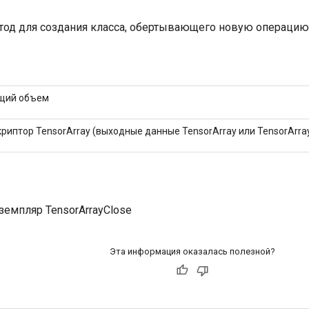
од для создания класса, обертывающего новую операцию T
щий объем
риптор TensorArray (выходные данные TensorArray или TensorArray
земпляр TensorArrayClose
Эта информация оказалась полезной?