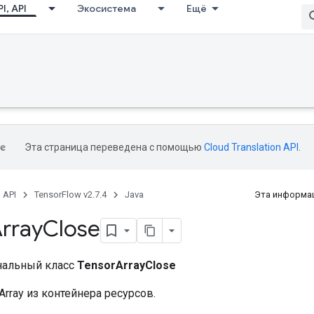
I, API
Экосистема
Ещё
Эта страница переведена с помощью
Cloud Translation API
.
, API
TensorFlow v2.7.4
Java
Эта информац
rray
Close
нальный класс
TensorArrayClose
Array из контейнера ресурсов.