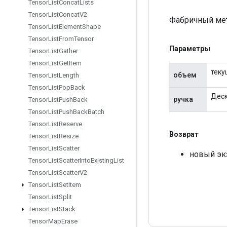
Tensor
List
Concat
Lists
Tensor
List
Concat
V2
Фабричный мет
Tensor
List
Element
Shape
Tensor
List
From
Tensor
Параметры
Tensor
List
Gather
Tensor
List
Get
Item
теку
объем
Tensor
List
Length
Tensor
List
Pop
Back
Деск
ручка
Tensor
List
Push
Back
Tensor
List
Push
Back
Batch
Tensor
List
Reserve
Возврат
Tensor
List
Resize
Tensor
List
Scatter
новый эк
Tensor
List
Scatter
Into
Existing
List
Tensor
List
Scatter
V2
Tensor
List
Set
Item
Tensor
List
Split
Tensor
List
Stack
Tensor
Map
Erase