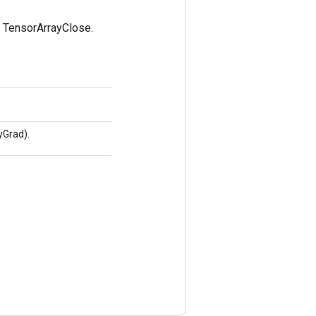
ensorArrayClose.
Grad).