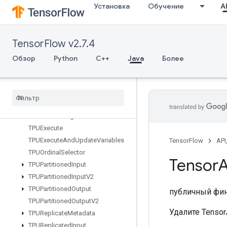
Установка
Обучение
AP
StridedSliceGrad
StringLower
StringNGrams
TensorFlow v2.7.4
StringUpper
Sum
Обзор
Python
C++
Java
Более
SwitchCond
Sync
Device
TPUCompilation
Result
TPUCompile
Succeeded
Assert
TPUEmbedding
Activations
TPUExecute
TPUExecute
And
Update
Variables
TensorFlow
API
TPUOrdinal
Selector
Tensor
A
TPUPartitioned
Input
TPUPartitioned
Input
V2
TPUPartitioned
Output
публичный фи
TPUPartitioned
Output
V2
Удалите Tensor
TPUReplicate
Metadata
TPUReplicated
Input