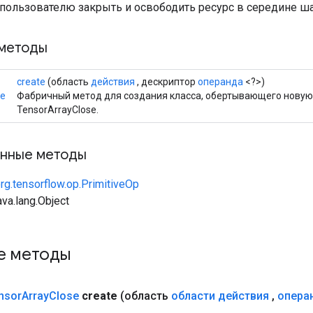
 пользователю закрыть и освободить ресурс в середине ша
методы
create
(область
действия
, дескриптор
операнда
<?>)
se
Фабричный метод для создания класса, обертывающего нову
TensorArrayClose.
нные методы
rg.tensorflow.op.PrimitiveOp
va.lang.Object
е методы
nsor
Array
Close
create
(область
области действия
,
опера