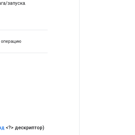
га/запуска.
ю операцию
нд
<?> дескриптор)