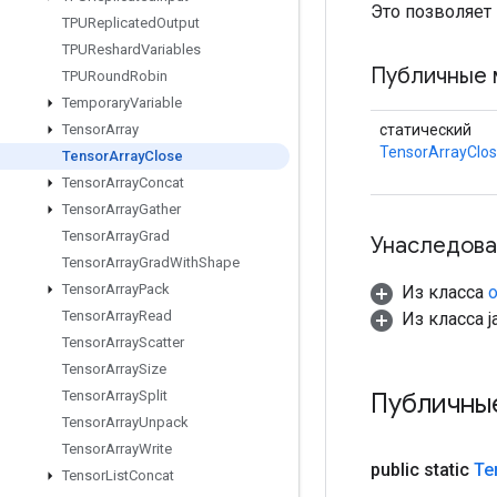
Это позволяет
TPUReplicated
Output
TPUReshard
Variables
Публичные 
TPURound
Robin
Temporary
Variable
статический
Tensor
Array
TensorArrayClo
Tensor
Array
Close
Tensor
Array
Concat
Tensor
Array
Gather
Tensor
Array
Grad
Унаследова
Tensor
Array
Grad
With
Shape
Tensor
Array
Pack
Из класса
o
Tensor
Array
Read
Из класса ja
Tensor
Array
Scatter
Tensor
Array
Size
Публичны
Tensor
Array
Split
Tensor
Array
Unpack
Tensor
Array
Write
public static
Te
Tensor
List
Concat