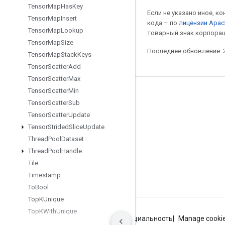
Tensor
Map
Has
Key
Если не указано иное, к
Tensor
Map
Insert
кода – по
лицензии Apac
Tensor
Map
Lookup
товарный знак корпорац
Tensor
Map
Size
Последнее обновление: 2
Tensor
Map
Stack
Keys
Tensor
Scatter
Add
Tensor
Scatter
Max
Tensor
Scatter
Min
Мы в социальных сетях
Tensor
Scatter
Sub
Блог
Tensor
Scatter
Update
Tensor
Strided
Slice
Update
Форум
Thread
Pool
Dataset
GitHub
Thread
Pool
Handle
Twitter
Tile
Timestamp
YouTube
To
Bool
Top
KUnique
Top
KWith
Unique
Условия использования
Конфиденциальность
Manage cooki
Tpu
Handle
To
Proto
Key