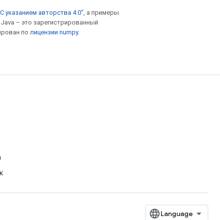
С указанием авторства 4.0"
, а примеры
. Java – это зарегистрированный
ирован по
лицензии numpy
.
а
к