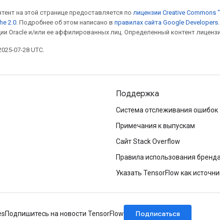
онтент на этой странице предоставляется по
лицензии Creative Commons "
he 2.0
. Подробнее об этом написано в
правилах сайта Google Developers
ии Oracle и/или ее аффилированных лиц. Определенный контент лиценз
025-07-28 UTC.
Поддержка
Система отслеживания ошибок
Примечания к выпускам
Сайт Stack Overflow
Правила использования бренд
Указать TensorFlow как источни
Подписаться
es
Подпишитесь на новости TensorFlow