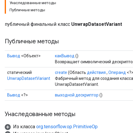
Унаследованные методы
Публичные методы
публичный финальный класс
UnwrapDatasetVariant
Публичные методы
Вывод
<Объект>
какВывод
()
Возвращает символический дескриптор
статический
create
(Область
действия
,
Операнд
<?>
UnwrapDatasetVariant
Фабричный метод для создания класс
UnwrapDatasetVariant.
Вывод
<?>
выходной дескриптор
()
Унаследованные методы
Из класса
org.tensorflow.op.PrimitiveOp