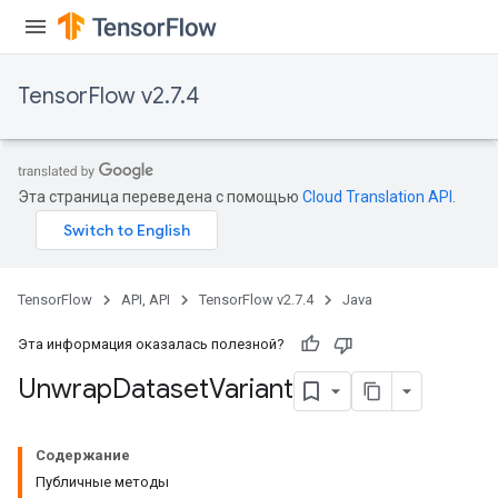
TensorFlow v2.7.4
Эта страница переведена с помощью
Cloud Translation API
.
TensorFlow
API, API
TensorFlow v2.7.4
Java
Эта информация оказалась полезной?
Unwrap
Dataset
Variant
Содержание
Публичные методы