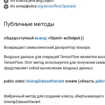
Из класса java.lang.Object
Из интерфейса
org.tensorflow.Operand
Публичные методы
общедоступный
вывод
<Object>
as
Output
()
Возвращает символический дескриптор тензора.
Входные данные для операций TensorFlow являются вы
TensorFlow. Этот метод используется для получения сим
представляет собой вычисление входных данных.
public static
Unwrap
Dataset
Variant
create
(область
дейс
Фабричный метод для создания класса, обертывающег
UnwrapDatasetVariant.