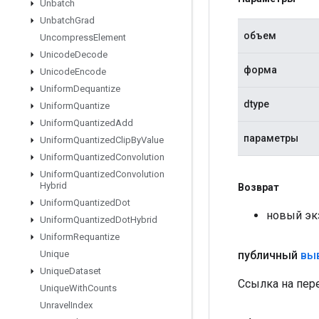
Unbatch
Unbatch
Grad
объем
Uncompress
Element
Unicode
Decode
форма
Unicode
Encode
Uniform
Dequantize
dtype
Uniform
Quantize
Uniform
Quantized
Add
параметры
Uniform
Quantized
Clip
By
Value
Uniform
Quantized
Convolution
Uniform
Quantized
Convolution
Hybrid
Возврат
Uniform
Quantized
Dot
новый эк
Uniform
Quantized
Dot
Hybrid
Uniform
Requantize
публичный
вы
Unique
Unique
Dataset
Ссылка на пер
Unique
With
Counts
Unravel
Index