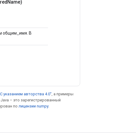
ared
Name)
им общим_имя. В
С указанием авторства 4.0"
, а примеры
. Java – это зарегистрированный
ирован по
лицензии numpy
.