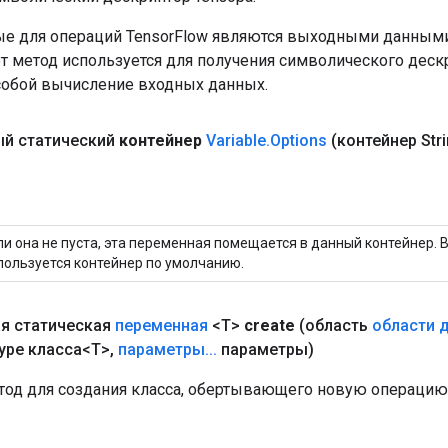
е для операций TensorFlow являются выходными данными
от метод используется для получения символического деск
собой вычисление входных данных.
й статический
контейнер
Variable
.
Options
(контейнер Stri
ли она не пуста, эта переменная помещается в данный контейнер. 
пользуется контейнер по умолчанию.
я статическая
переменная
<T>
create
(область
области 
type класса<T>
,
параметры
.
.
.
параметры)
од для создания класса, обертывающего новую операцию