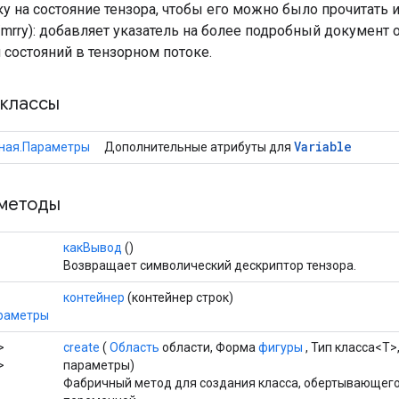
у на состояние тензора, чтобы его можно было прочитать 
/mrry): добавляет указатель на более подробный документ
 состояний в тензорном потоке.
классы
Variable
ная.Параметры
Дополнительные атрибуты для
методы
какВывод
()
Возвращает символический дескриптор тензора.
контейнер
(контейнер строк)
раметры
>
create
(
Область
области, Форма
фигуры
, Тип класса<T>
>
параметры)
Фабричный метод для создания класса, обертывающего