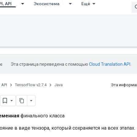
I, API
Экосистема
Ещё
Эта страница переведена с помощью
Cloud Translation API
.
, API
TensorFlow v2.7.4
Java
Эта информац
еменная
финального класса
ояние в виде тензора, который сохраняется на всех этапах.