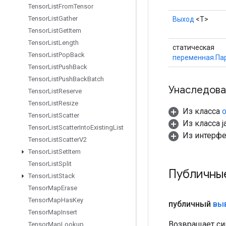
Tensor
List
From
Tensor
Tensor
List
Gather
Выход
<Т>
Tensor
List
Get
Item
Tensor
List
Length
статическая
Tensor
List
Pop
Back
переменная.Па
Tensor
List
Push
Back
Tensor
List
Push
Back
Batch
Унаследова
Tensor
List
Reserve
Tensor
List
Resize
Из класса
o
Tensor
List
Scatter
Из класса ja
Tensor
List
Scatter
Into
Existing
List
Из интерф
Tensor
List
Scatter
V2
Tensor
List
Set
Item
Tensor
List
Split
Публичны
Tensor
List
Stack
Tensor
Map
Erase
Tensor
Map
Has
Key
публичный
вы
Tensor
Map
Insert
Возвращает си
Tensor
Map
Lookup