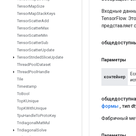
Tensor
Map
Size
Входные данны
Tensor
Map
Stack
Keys
TensorFlow. Эт
Tensor
Scatter
Add
представляет 
Tensor
Scatter
Max
Tensor
Scatter
Min
общедоступны
Tensor
Scatter
Sub
Tensor
Scatter
Update
Tensor
Strided
Slice
Update
Параметры
Thread
Pool
Dataset
Thread
Pool
Handle
Ес
контейнер
Tile
ис
Timestamp
To
Bool
общедоступна
Top
KUnique
формы
,
тип d
Top
KWith
Unique
Tpu
Handle
To
Proto
Key
Фабричный мет
Tridiagonal
Mat
Mul
Tridiagonal
Solve
Параметры