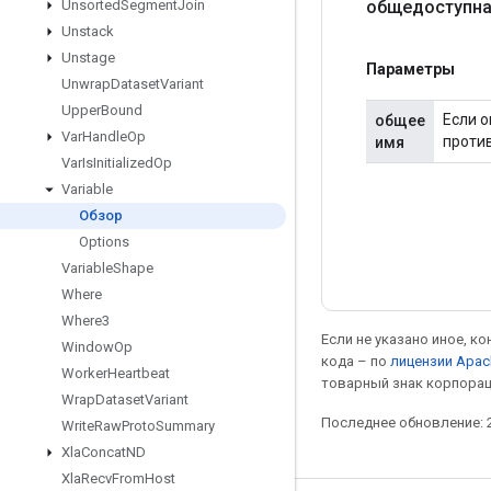
общедоступна
Unsorted
Segment
Join
Unstack
Unstage
Параметры
Unwrap
Dataset
Variant
Upper
Bound
Если о
общее
Var
Handle
Op
против
имя
Var
Is
Initialized
Op
Variable
Обзор
Options
Variable
Shape
Where
Where3
Если не указано иное, к
Window
Op
кода – по
лицензии Apac
Worker
Heartbeat
товарный знак корпорац
Wrap
Dataset
Variant
Последнее обновление: 2
Write
Raw
Proto
Summary
Xla
Concat
ND
Xla
Recv
From
Host