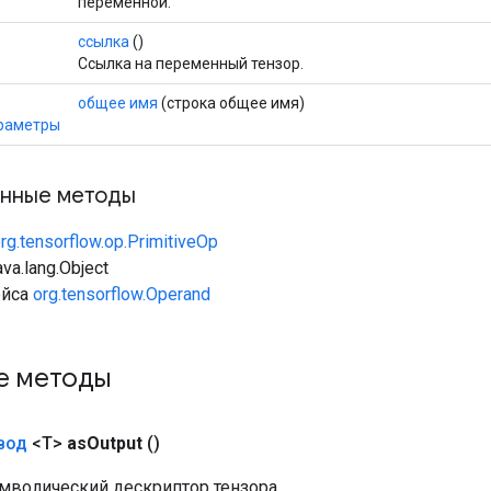
переменной.
ссылка
()
Ссылка на переменный тензор.
общее имя
(строка общее имя)
раметры
нные методы
rg.tensorflow.op.PrimitiveOp
va.lang.Object
ейса
org.tensorflow.Operand
е методы
вод
<T>
as
Output
()
мволический дескриптор тензора.