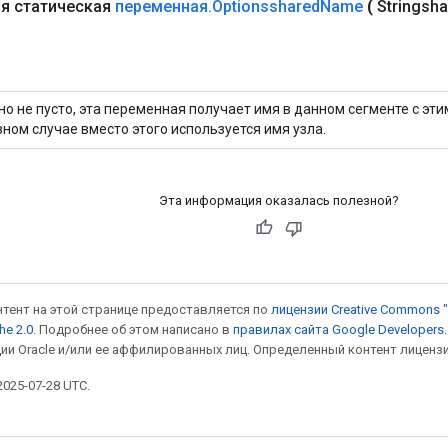
я статическая
переменная
.
Optionsshared
Name
(
Stringsh
но не пусто, эта переменная получает имя в данном сегменте с эт
ном случае вместо этого используется имя узла.
Эта информация оказалась полезной?
онтент на этой странице предоставляется по
лицензии Creative Commons "
he 2.0
. Подробнее об этом написано в
правилах сайта Google Developers
ии Oracle и/или ее аффилированных лиц. Определенный контент лиценз
025-07-28 UTC.