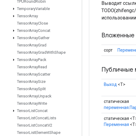
TPURound
Robin
Выводит ссылк
Temporary
Variable
TODO(zhifengc
Tensor
Array
использовании
Tensor
Array
Close
Tensor
Array
Concat
Вложенные 
Tensor
Array
Gather
Tensor
Array
Grad
сорт
Перемен
Tensor
Array
Grad
With
Shape
Tensor
Array
Pack
Tensor
Array
Read
Публичные 
Tensor
Array
Scatter
Tensor
Array
Size
Выход
<Т>
Tensor
Array
Split
Tensor
Array
Unpack
статическая
Tensor
Array
Write
переменная.Па
Tensor
List
Concat
Tensor
List
Concat
Lists
статическая <T
Переменная
<T
Tensor
List
Concat
V2
Tensor
List
Element
Shape