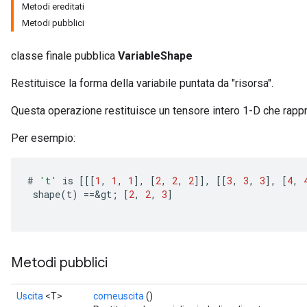
Metodi ereditati
Metodi pubblici
classe finale pubblica
VariableShape
Restituisce la forma della variabile puntata da "risorsa".
Questa operazione restituisce un tensore intero 1-D che rappre
Per esempio:
#
't'
is
[[[
1
,
1
,
1
]
,
[
2
,
2
,
2
]]
,
[[
3
,
3
,
3
]
,
[
4
,
shape
(
t
)
==
&
gt
;
[
2
,
2
,
3
]
Metodi pubblici
Uscita
<T>
comeuscita
()