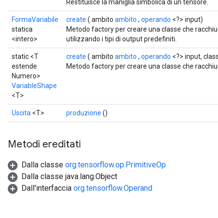
Restituisce la maniglia simbolica di un tensore.
FormaVariabile
create
( ambito
ambito
,
operando
<?> input)
statica
Metodo factory per creare una classe che racch
<intero>
utilizzando i tipi di output predefiniti.
static <T
create
( ambito
ambito
,
operando
<?> input, cla
estende
Metodo factory per creare una classe che racchi
Numero>
VariableShape
<T>
Uscita
<T>
produzione
()
Metodi ereditati
Dalla classe
org.tensorflow.op.PrimitiveOp
Dalla classe java.lang.Object
Dall'interfaccia
org.tensorflow.Operand