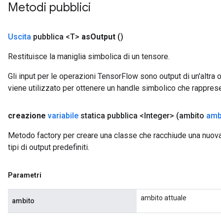
Metodi pubblici
Uscita
pubblica <T>
as
Output
()
Restituisce la maniglia simbolica di un tensore.
Gli input per le operazioni TensorFlow sono output di un'alt
viene utilizzato per ottenere un handle simbolico che rappresent
creazione
variabile
statica pubblica <Integer>
(ambito
amb
Metodo factory per creare una classe che racchiude una nuova
tipi di output predefiniti.
Parametri
ambito attuale
ambito