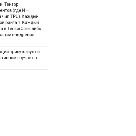
и. Тензор
нтов (где N —
а чип TPU). Каждый
ов ранга 1. Каждый
 в TensorCore, либо
рации внедрения
ции присутствует в
ротивном случае он