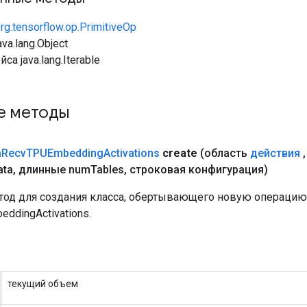
rg.tensorflow.op.PrimitiveOp
va.lang.Object
са java.lang.Iterable
е методы
a
Recv
TPUEmbedding
Activations
create
(область
действия
,
ata
,
длинные num
Tables
,
строковая конфигурация)
од для создания класса, обертывающего новую операцию
ddingActivations.
текущий объем