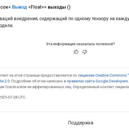
исок<
Вывод
<Float>>
выходы
()
тиваций внедрения, содержащий по одному тензору на кажд
одели.
Эта информация оказалась полезной?
онтент на этой странице предоставляется по
лицензии Creative Commons "
he 2.0
. Подробнее об этом написано в
правилах сайта Google Developers
ии Oracle и/или ее аффилированных лиц. Определенный контент лиценз
025-07-28 UTC.
Поддержка