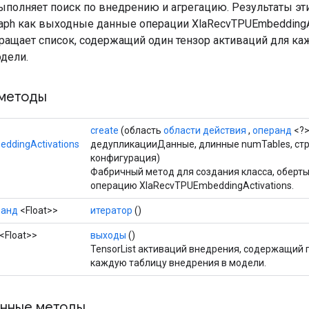
ыполняет поиск по внедрению и агрегацию. Результаты эт
raph как выходные данные операции XlaRecvTPUEmbeddingAc
ращает список, содержащий один тензор активаций для ка
одели.
методы
create
(область
области действия
,
операнд
<?
ddingActivations
дедупликацииДанные, длинные numTables, ст
конфигурация)
Фабричный метод для создания класса, обер
операцию XlaRecvTPUEmbeddingActivations.
ранд
<Float>>
итератор
()
<Float>>
выходы
()
TensorList активаций внедрения, содержащий 
каждую таблицу внедрения в модели.
нные методы