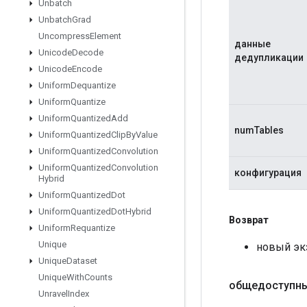
Unbatch
Unbatch
Grad
Uncompress
Element
данные
Unicode
Decode
дедупликации
Unicode
Encode
Uniform
Dequantize
Uniform
Quantize
Uniform
Quantized
Add
numTables
Uniform
Quantized
Clip
By
Value
Uniform
Quantized
Convolution
Uniform
Quantized
Convolution
конфигурация
Hybrid
Uniform
Quantized
Dot
Uniform
Quantized
Dot
Hybrid
Возврат
Uniform
Requantize
Unique
новый эк
Unique
Dataset
Unique
With
Counts
общедоступны
Unravel
Index