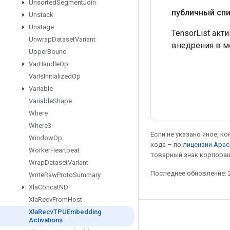
Unsorted
Segment
Join
публичный сп
Unstack
Unstage
TensorList ак
Unwrap
Dataset
Variant
внедрения в м
Upper
Bound
Var
Handle
Op
Var
Is
Initialized
Op
Variable
Variable
Shape
Where
Where3
Если не указано иное, к
Window
Op
кода – по
лицензии Apac
Worker
Heartbeat
товарный знак корпорац
Wrap
Dataset
Variant
Последнее обновление: 2
Write
Raw
Proto
Summary
Xla
Concat
ND
Xla
Recv
From
Host
Xla
Recv
TPUEmbedding
Мы в социальных сетях
Activations