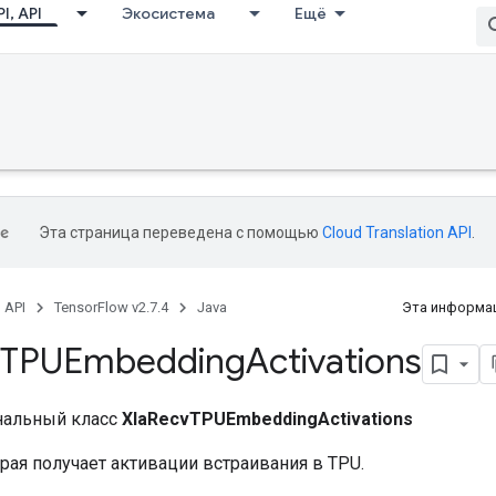
I, API
Экосистема
Ещё
Эта страница переведена с помощью
Cloud Translation API
.
, API
TensorFlow v2.7.4
Java
Эта информац
TPUEmbedding
Activations
нальный класс
XlaRecvTPUEmbeddingActivations
рая получает активации встраивания в TPU.