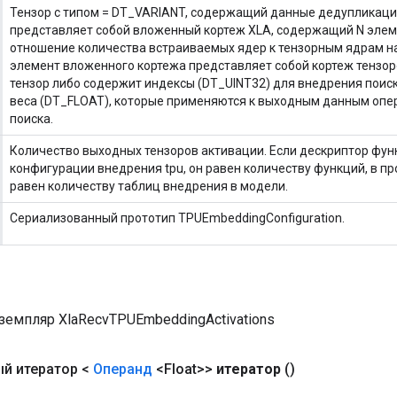
Тензор с типом = DT_VARIANT, содержащий данные дедупликаци
представляет собой вложенный кортеж XLA, содержащий N элеме
отношение количества встраиваемых ядер к тензорным ядрам н
элемент вложенного кортежа представляет собой кортеж тензор
тензор либо содержит индексы (DT_UINT32) для внедрения поиска
веса (DT_FLOAT), которые применяются к выходным данным опе
поиска.
Количество выходных тензоров активации. Если дескриптор функ
конфигурации внедрения tpu, он равен количеству функций, в п
равен количеству таблиц внедрения в модели.
Сериализованный прототип TPUEmbeddingConfiguration.
земпляр XlaRecvTPUEmbeddingActivations
й итератор <
Операнд
<Float>>
итератор
()