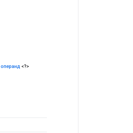
операнд
<?>