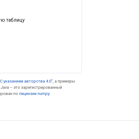
ую таблицу
С указанием авторства 4.0"
, а примеры
. Java – это зарегистрированный
ирован по
лицензии numpy
.