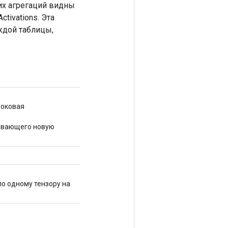
их агрегаций видны
tivations. Эта
ждой таблицы,
>
роковая
тывающего новую
по одному тензору на