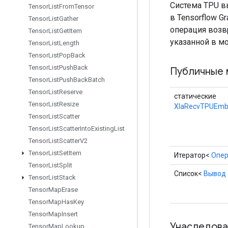
Система TPU в
Tensor
List
From
Tensor
в Tensorflow G
Tensor
List
Gather
операция возв
Tensor
List
Get
Item
указанной в м
Tensor
List
Length
Tensor
List
Pop
Back
Tensor
List
Push
Back
Публичные 
Tensor
List
Push
Back
Batch
Tensor
List
Reserve
статические
Tensor
List
Resize
XlaRecvTPUEmbe
Tensor
List
Scatter
Tensor
List
Scatter
Into
Existing
List
Tensor
List
Scatter
V2
Tensor
List
Set
Item
Итератор<
Опе
Tensor
List
Split
Список<
Вывод
Tensor
List
Stack
Tensor
Map
Erase
Tensor
Map
Has
Key
Tensor
Map
Insert
Унаследова
Tensor
Map
Lookup