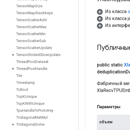
Tensor
Map
Size
Из класса
o
Tensor
Map
Stack
Keys
Из класса ja
Tensor
Scatter
Add
Из интерфей
Tensor
Scatter
Max
Tensor
Scatter
Min
Tensor
Scatter
Sub
Публичны
Tensor
Scatter
Update
Tensor
Strided
Slice
Update
Thread
Pool
Dataset
public static
Xl
Thread
Pool
Handle
deduplication
D
Tile
Timestamp
Фабричный мет
To
Bool
XlaRecvTPUEmbe
Top
KUnique
Top
KWith
Unique
Параметры
Tpu
Handle
To
Proto
Key
Tridiagonal
Mat
Mul
объем
Tridiagonal
Solve