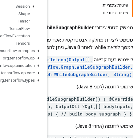
Session
Shape
Tensor
Graph.Wh
Tensor
Flow
Tensor
Flow
Exception
משמש ליצירת מחלקה אבסטרקטית אשר עוקפת את שיטת buildSubgraph כדי לבנות תת-גרף מותנה או גוף
Tensors
org
.
tensorflow
.
examples
org
.
tensorflow
.
op
Graph.wh
org
.
tensorflow
.
op
.
annotation
org.tensor
org
.
tensorflow
.
op
.
core
org.tensorflow.Gra
org
.
tensorflow
.
types
WhileSubgraphBuilder bodyGraphBuilder = new Wh
public void buildSubgraph(Graph bodyGrap
Output&lt;?&gt;[] bodyOutput