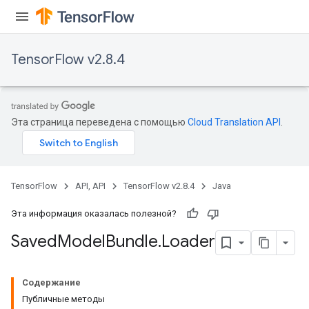
TensorFlow v2.8.4
Эта страница переведена с помощью
Cloud Translation API
.
TensorFlow
API, API
TensorFlow v2.8.4
Java
Эта информация оказалась полезной?
Saved
Model
Bundle
.
Loader
Содержание
Публичные методы