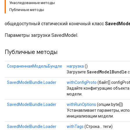
Унаследованные методы
Публичные методы
общедоступный статический конечный класс
SavedMode
Параметры загрузки SavedModel.
Публичные методы
СохраненнаяМодельБундле
нагрузка
()
SavedModelBundle
Загрузите
с
SavedModelBundle.Loader
withConfigProto
(байт[] configPro
Задайте конфигурацию объект
модели.
SavedModelBundle.Loader
withRunOptions
(опции byte[])
Устанавливает параметры, исп
инициализации модели.
SavedModelBundle.Loader
withTags
(Строка... теги)