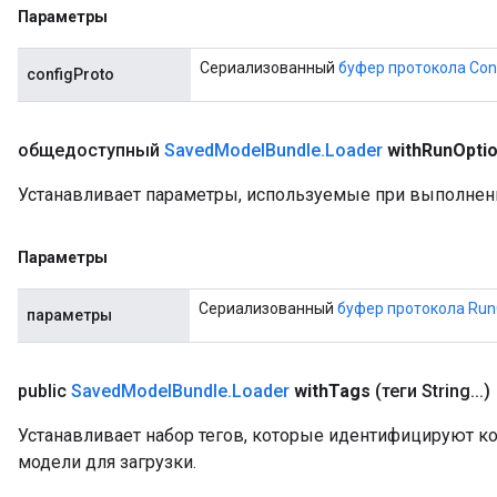
Параметры
Сериализованный
буфер протокола Con
configProto
общедоступный
Saved
Model
Bundle
.
Loader
with
Run
Opti
Устанавливает параметры, используемые при выполнен
Параметры
Сериализованный
буфер протокола Run
параметры
public
Saved
Model
Bundle
.
Loader
with
Tags
(теги String
.
.
.
)
Устанавливает набор тегов, которые идентифицируют к
модели для загрузки.