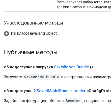
Устанавливает набор тегов, ко
график в сохраненной модели дл
Унаследованные методы
Из класса java.lang.Object
Публичные методы
общедоступная
загрузка
Saved
Model
Bundle
()
Загрузите
SavedModelBundle
с настроенными параметр
общедоступный
Saved
Model
Bundle
.
Loader
сConfig
Prot
Задайте конфигурацию объекта
Session
, созданного п