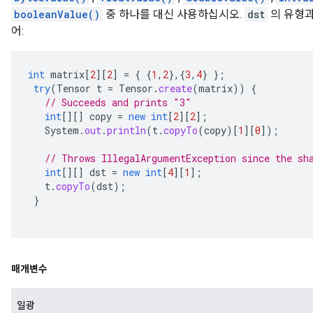
booleanValue()
중 하나를 대신 사용하십시오.
dst
의 유형과
어:
int
matrix
[
2
][
2
]
=
{
{
1
,
2
},{
3
,
4
}
};
try
(
Tensor
t
=
Tensor
.
create
(
matrix
))
{
// Succeeds and prints "3"
int
[][]
copy
=
new
int
[
2
][
2
]
;
System
.
out
.
println
(
t
.
copyTo
(
copy
)
[
1
][
0
]
);
// Throws IllegalArgumentException since the sh
int
[][]
dst
=
new
int
[
4
][
1
]
;
t
.
copyTo
(
dst
);
}
매개변수
일광