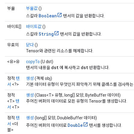
부울
부울값
()
Boolean
스칼라
텐서의 값을 반환합니다.
바이트[]
바이트값
()
String
스칼라
텐서의 값을 반환합니다.
무효의
닫다
()
Tensor와 관련된 리소스를 해제합니다.
<유>유
copyTo
(U dst)
dst
dst
텐서의 내용을
에 복사하고
반환합니다.
정적
텐
생성
(객체 obj)
서
<?>
기본 데이터 유형이 무엇인지 파악하기 위해 클래스를 검사하는
정적
생성
(Class<T> 유형, long[] 모양, ByteBuffer 데이터)
<T>
텐
주어진 버퍼의 데이터로 모든 유형의 Tensor를 생성합니다.
서
<T>
정적
텐
생성
(long[] 모양, DoubleBuffer 데이터)
서
<더
Double
주어진 버퍼의 데이터로
텐서를 생성합니다.
블>