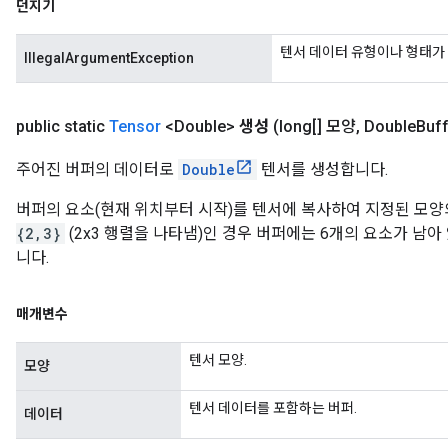
던지기
텐서 데이터 유형이나 형태가 
IllegalArgumentException
public static
Tensor
<Double>
생성
(long[] 모양
,
Double
Buf
주어진 버퍼의 데이터로
Double
텐서를 생성합니다.
버퍼의 요소(현재 위치부터 시작)를 텐서에 복사하여 지정된 모양
{2,3}
(2x3 행렬을 나타냄)인 경우 버퍼에는 6개의 요소가 남아
니다.
매개변수
텐서 모양.
모양
텐서 데이터를 포함하는 버퍼.
데이터