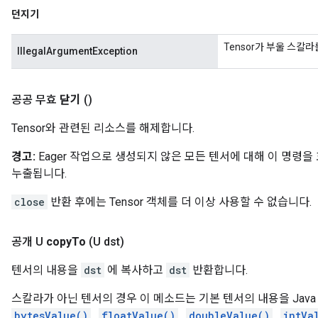
던지기
Tensor가 부울 스칼
IllegalArgumentException
공공 무효
닫기
()
Tensor와 관련된 리소스를 해제합니다.
경고:
Eager 작업으로 생성되지 않은 모든 텐서에 대해 이 명령
누출됩니다.
close
반환 후에는 Tensor 객체를 더 이상 사용할 수 없습니다.
공개 U
copy
To
(U dst)
텐서의 내용을
dst
에 복사하고
dst
반환합니다.
스칼라가 아닌 텐서의 경우 이 메소드는 기본 텐서의 내용을 Jav
bytesValue()
,
floatValue()
,
doubleValue()
,
intVa