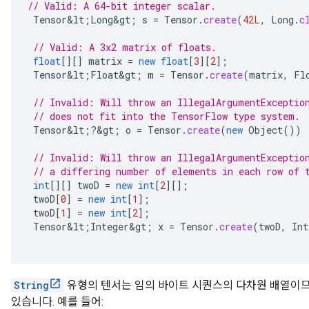
// Valid: A 64-bit integer scalar.
Tensor&lt
;
Long&gt
;
s
=
Tensor
.
create
(
42L
,
Long
.
c
// Valid: A 3x2 matrix of floats.
float
[][]
matrix
=
new
float
[
3
][
2
]
;
Tensor&lt
;
Float&gt
;
m
=
Tensor
.
create
(
matrix
,
Fl
// Invalid: Will throw an IllegalArgumentExceptio
// does not fit into the TensorFlow type system.
Tensor&lt
;
?
&
gt
;
o
=
Tensor
.
create
(
new
Object
())
// Invalid: Will throw an IllegalArgumentExceptio
// a differing number of elements in each row of 
int
[][]
twoD
=
new
int
[
2
][]
;
twoD
[
0
]
=
new
int
[
1
]
;
twoD
[
1
]
=
new
int
[
2
]
;
Tensor&lt
;
Integer&gt
;
x
=
Tensor
.
create
(
twoD
,
Int
String
유형의 텐서는 임의 바이트 시퀀스의 다차원 배열이
있습니다. 예를 들어: