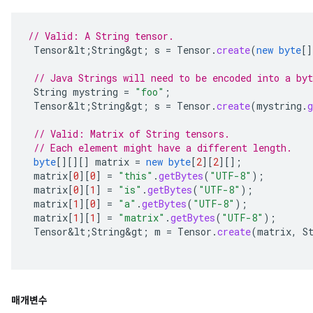
// Valid: A String tensor.
Tensor&lt
;
String&gt
;
s
=
Tensor
.
create
(
new
byte
[]
// Java Strings will need to be encoded into a byt
String
mystring
=
"foo"
;
Tensor&lt
;
String&gt
;
s
=
Tensor
.
create
(
mystring
.
g
// Valid: Matrix of String tensors.
// Each element might have a different length.
byte
[][][]
matrix
=
new
byte
[
2
][
2
][]
;
matrix
[
0
][
0
]
=
"this"
.
getBytes
(
"UTF-8"
);
matrix
[
0
][
1
]
=
"is"
.
getBytes
(
"UTF-8"
);
matrix
[
1
][
0
]
=
"a"
.
getBytes
(
"UTF-8"
);
matrix
[
1
][
1
]
=
"matrix"
.
getBytes
(
"UTF-8"
);
Tensor&lt
;
String&gt
;
m
=
Tensor
.
create
(
matrix
,
S
매개변수