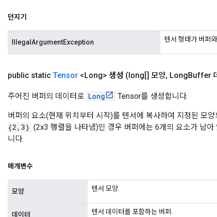
던지기
텐서 형태가 버퍼와 
IllegalArgumentException
public static
Tensor
<Long>
생성
(long[] 모양
,
Long
Buffer
주어진 버퍼의 데이터로
Long
Tensor를 생성합니다.
버퍼의 요소(현재 위치부터 시작)를 텐서에 복사하여 지정된 모양
{2,3}
(2x3 행렬을 나타냄)인 경우 버퍼에는 6개의 요소가 남아
니다.
매개변수
텐서 모양.
모양
텐서 데이터를 포함하는 버퍼.
데이터