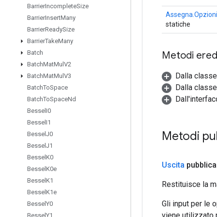
Barrier
Incomplete
Size
Assegna.Opzion
Barrier
Insert
Many
statiche
Barrier
Ready
Size
Barrier
Take
Many
Batch
Metodi eredi
Batch
Mat
Mul
V2
Dalla class
Batch
Mat
Mul
V3
Dalla classe
Batch
To
Space
Dall'interfa
Batch
To
Space
Nd
Bessel
I0
Bessel
I1
Metodi pu
Bessel
J0
Bessel
J1
Bessel
K0
Uscita
pubblica
Bessel
K0e
Bessel
K1
Restituisce la m
Bessel
K1e
Gli input per le
Bessel
Y0
viene utilizzato
Bessel
Y1