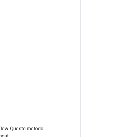
rFlow. Questo metodo
nput.