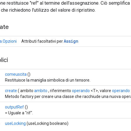
e restituisce "ref" al termine dell'assegnazione. Ciò semplific
che richiedono l'utilizzo del valore di ripristino.
cate
Assign
.Opzioni
Attributi facoltativi per
ici
comeuscita
()
Restituisce la maniglia simbolica di un tensore.
create
( ambito
ambito
, riferimento
operando
<T>, valore
operando
Metodo factory per creare una classe che racchiude una nuova oper
outputRef
()
= Uguale a "rif".
i
useLocking
(useLocking booleano)