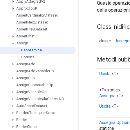
Apply
Adagrad
V2
Questa operazion
Approx
Top
K
delle operazioni 
Assert
Cardinality
Dataset
Assert
Next
Dataset
Classi nidifi
Assert
Prev
Dataset
Assert
That
classe
Assegna
Assign
Panoramica
Options
Metodi pubbl
Assign
Add
Assign
Add
Variable
Op
Uscita
<T>
Assign
Sub
Assign
Sub
Variable
Op
<T> statico
Assign
Variable
Op
Assegna
<T>
Assign
Variable
Xla
Concat
ND
Auto
Shard
Dataset
Uscita
<T>
Banded
Triangular
Solve
Barrier
Assegna.Opzion
Barrier
Close
statiche