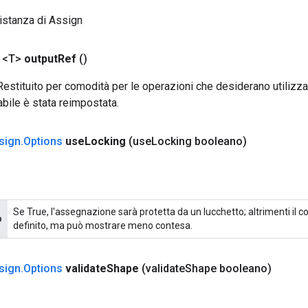
istanza di Assign
 <T>
output
Ref
()
. Restituito per comodità per le operazioni che desiderano utilizza
abile è stata reimpostata.
sign
.
Options
use
Locking
(use
Locking booleano)
Se True, l'assegnazione sarà protetta da un lucchetto; altrimenti il 
o
definito, ma può mostrare meno contesa.
sign
.
Options
validate
Shape
(validate
Shape booleano)