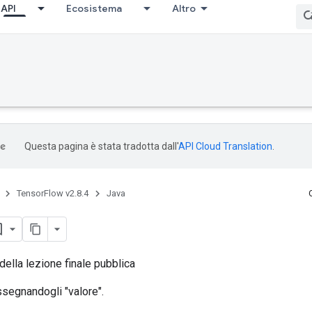
API
Ecosistema
Altro
Questa pagina è stata tradotta dall'
API Cloud Translation
.
TensorFlow v2.8.4
Java
della lezione finale pubblica
ssegnandogli "valore".