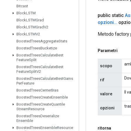
Bitcast
Block
LSTM
public static
As
Block
LSTMGrad
opzioni
.
.
.
opzio
Block
LSTMGrad
V2
Metodo factory 
Block
LSTMV2
Boosted
Trees
Aggregate
Stats
Boosted
Trees
Bucketize
Parametri
Boosted
Trees
Calculate
Best
Feature
Split
amb
scopo
Boosted
Trees
Calculate
Best
Feature
Split
V2
Dov
Boosted
Trees
Calculate
Best
Gains
rif
Per
Feature
Boosted
Trees
Center
Bias
Il 
valore
Boosted
Trees
Create
Ensemble
Boosted
Trees
Create
Quantile
tras
opzioni
Stream
Resource
Boosted
Trees
Deserialize
Ensemble
Boosted
Trees
Ensemble
Resource
ritorna