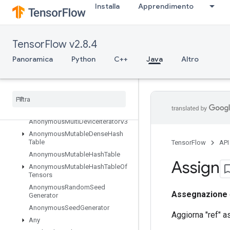
Installa
Apprendimento
Panoramica
Abort
All
TensorFlow v2.8.4
AllToAll
Panoramica
Python
C++
Java
Altro
AnonymousHashTable
Anonymous
Iterator
V2
Anonymous
Iterator
V3
Anonymous
Memory
Cache
Anonymous
Multi
Device
Iterator
Anonymous
Multi
Device
Iterator
V3
Anonymous
Mutable
Dense
Hash
Table
TensorFlow
API
Anonymous
Mutable
Hash
Table
Assign
Anonymous
Mutable
Hash
Table
Of
Tensors
Anonymous
Random
Seed
Assegnazione
Generator
Anonymous
Seed
Generator
Aggiorna "ref" a
Any