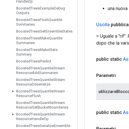
Handle
Op
una nuova 
Boosted
Trees
Example
Debug
Outputs
Boosted
Trees
Flush
Quantile
Uscita
pubblica
Summaries
Boosted
Trees
Get
Ensemble
States
= Uguale a "rif"
Boosted
Trees
Make
Quantile
dopo che la vari
Summaries
Boosted
Trees
Make
Stats
Summary
public static
As
Boosted
Trees
Predict
Boosted
Trees
Quantile
Stream
Resource
Add
Summaries
Parametri
Boosted
Trees
Quantile
Stream
Resource
Deserialize
Boosted
Trees
Quantile
Stream
utilizzareBlocc
Resource
Flush
Boosted
Trees
Quantile
Stream
Resource
Get
Bucket
Boundaries
public static
As
Boosted
Trees
Quantile
Stream
Resource
Handle
Op
Boosted
Trees
Serialize
Ensemble
Parametri