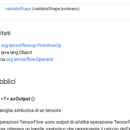
i
validateShape
(validateShape booleano)
tati
e
org.tensorflow.op.PrimitiveOp
 java.lang.Object
ccia
org.tensorflow.Operand
bblici
 <T>
as
Output
()
aniglia simbolica di un tensore.
 operazioni TensorFlow sono output di un'altra operazione Tenso
 per ottenere un handle simbolico che rappresenta il calcolo dell'i