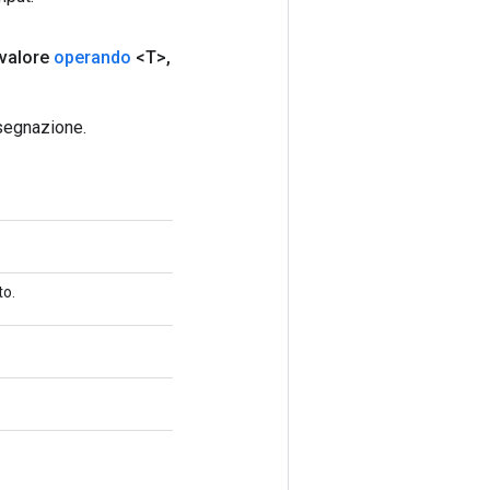
valore
operando
<T>
,
segnazione.
to.