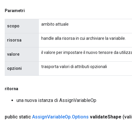
Parametri
source
ambito attuale
scopo
leOp
handle alla risorsa in cui archiviare la variabile.
risorsa
il valore per impostare il nuovo tensore da utilizz
valore
trasporta valori di attributi opzionali
opzioni
ritorna
una nuova istanza di AssignVariableOp
public static
Assign
Variable
Op
.
Options
validate
Shape
(val
Flush