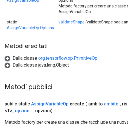
AssignVariableOp
opzioni)
Metodo factory per creare una classe
AssignVariableOp.
static
validateShape
(validateShape boolea
AssignVariableOp.Options
Metodi ereditati
Dalla classe
org.tensorflow.op.PrimitiveOp
Dalla classe java.lang.Object
Metodi pubblici
t
public static
Assign
Variable
Op
create
( ambito
ambito
,
ri
<T>
,
opzioni
.
.
.
opzioni)
Metodo factory per creare una classe che racchiude una nuov