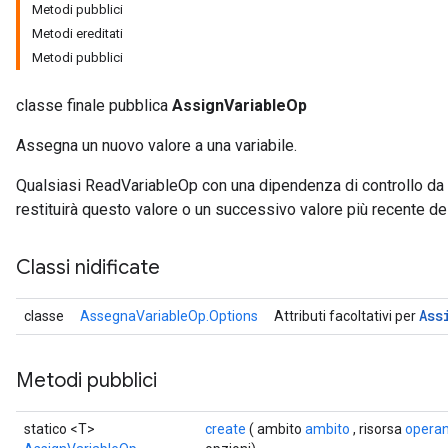
Metodi pubblici
Metodi ereditati
Metodi pubblici
classe finale pubblica
AssignVariableOp
Assegna un nuovo valore a una variabile.
Qualsiasi ReadVariableOp con una dipendenza di controllo da
restituirà questo valore o un successivo valore più recente dell
Classi nidificate
Ass
classe
AssegnaVariableOp.Options
Attributi facoltativi per
Metodi pubblici
statico <T>
create
( ambito
ambito
, risorsa
opera