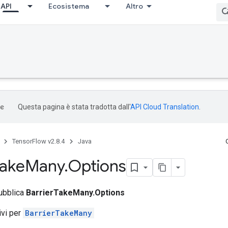
API
Ecosistema
Altro
Questa pagina è stata tradotta dall'
API Cloud Translation
.
TensorFlow v2.8.4
Java
ake
Many
.
Options
pubblica
BarrierTakeMany.Options
tivi per
BarrierTakeMany