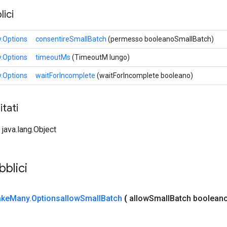
ici
.Options
consentireSmallBatch
(permesso booleanoSmallBatch)
.Options
timeoutMs
(TimeoutM lungo)
.Options
waitForIncomplete
(waitForIncomplete booleano)
tati
 java.lang.Object
bblici
ake
Many
.
Optionsallow
Small
Batch
(
allow
Small
Batch boolean