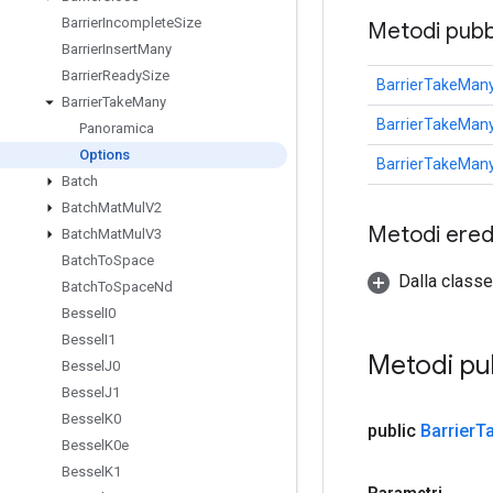
Barrier
Incomplete
Size
Metodi pubbl
Barrier
Insert
Many
Barrier
Ready
Size
BarrierTakeMany
Barrier
Take
Many
BarrierTakeMany
Panoramica
Options
BarrierTakeMany
Batch
Batch
Mat
Mul
V2
Metodi eredi
Batch
Mat
Mul
V3
Batch
To
Space
Dalla classe
Batch
To
Space
Nd
Bessel
I0
Bessel
I1
Metodi pu
Bessel
J0
Bessel
J1
Bessel
K0
public
Barrier
T
Bessel
K0e
Bessel
K1
Parametri