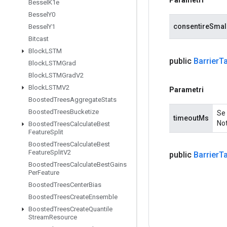
Bessel
K1e
Bessel
Y0
consentireSmal
Bessel
Y1
Bitcast
Block
LSTM
public
Barrier
T
Block
LSTMGrad
Block
LSTMGrad
V2
Block
LSTMV2
Parametri
Boosted
Trees
Aggregate
Stats
Boosted
Trees
Bucketize
Se 
timeoutMs
Not
Boosted
Trees
Calculate
Best
Feature
Split
Boosted
Trees
Calculate
Best
Feature
Split
V2
public
Barrier
T
Boosted
Trees
Calculate
Best
Gains
Per
Feature
Boosted
Trees
Center
Bias
Boosted
Trees
Create
Ensemble
Boosted
Trees
Create
Quantile
Stream
Resource