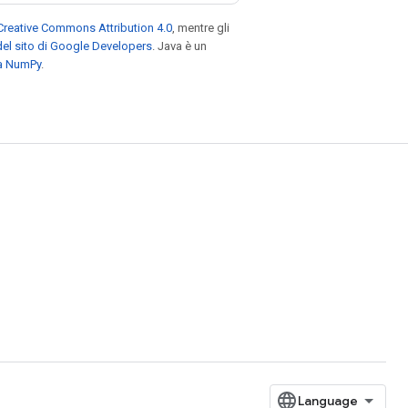
Creative Commons Attribution 4.0
, mentre gli
el sito di Google Developers
. Java è un
za NumPy
.