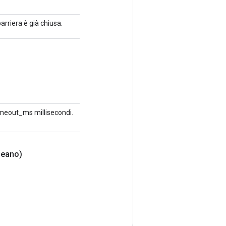
rriera è già chiusa.
imeout_ms millisecondi.
leano)