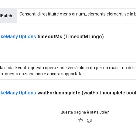
Consenti di restituire meno di num_elements elementi se la ba
lBatch
ake
Many
.
Options
timeout
Ms
(Timeout
M lungo)
la coda è vuota, questa operazione verrà bloccata per un massimo di t
a: questa opzione non è ancora supportata.
ake
Many
.
Options
wait
For
Incomplete
(wait
For
Incomplete boo
Questa pagina è stata utile?