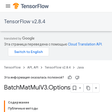
TensorFlow v2.8.4
Эта страница переведена с помощью
Cloud Translation API
.
TensorFlow
API, API
TensorFlow v2.8.4
Java
Эта информация оказалась полезной?
Batch
Mat
Mul
V3
.
Options
Содержание
Публичные методы