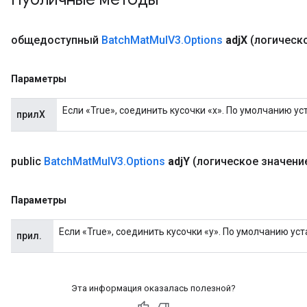
t
общедоступный
Batch
Mat
Mul
V3
.
Options
adj
X
(логическо
Параметры
Если «True», соединить кусочки «x». По умолчанию у
прилX
source
public
Batch
Mat
Mul
V3
.
Options
adj
Y
(логическое значение
leOp
Параметры
Если «True», соединить кусочки «y». По умолчанию ус
прил.
Эта информация оказалась полезной?