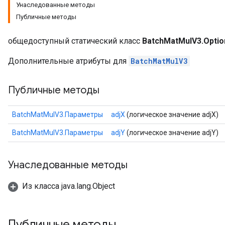
Унаследованные методы
Публичные методы
общедоступный статический класс
BatchMatMulV3.Optio
Дополнительные атрибуты для
BatchMatMulV3
Публичные методы
BatchMatMulV3.Параметры
adjX
(логическое значение adjX)
BatchMatMulV3.Параметры
adjY
(логическое значение adjY)
Унаследованные методы
Из класса java.lang.Object
Публичные методы