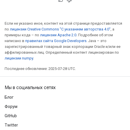
Если не указано иное, контент на этой странице предоставляется
по
лицензии Creative Commons "С указанием авторства 4.0"
, а
Flush
примеры кода – по
лицензии Apache 2.0
. Подробнее об этом
написано в
правилах сайта Google Developers
. Java – это
зарегистрированный товарный знак корпорации Oracle и/или ее
eHandleOp
аффилированных лиц. Определенный контент лицензирован по
лицензии numpy
.
Последнее обновление: 2025-07-28 UTC.
ureSplit
Мы в социальных сетях
Блог
Форум
GitHub
Twitter