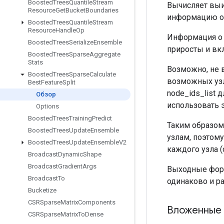
Boosted
Trees
Quantile
Stream
Вычисляет вы
Resource
Get
Bucket
Boundaries
информацию о 
Boosted
Trees
Quantile
Stream
Resource
Handle
Op
Информация о 
Boosted
Trees
Serialize
Ensemble
приросты и вк
Boosted
Trees
Sparse
Aggregate
Stats
Возможно, не 
Boosted
Trees
Sparse
Calculate
возможных узл
Best
Feature
Split
node_ids_list
Обзор
использовать э
Options
Boosted
Trees
Training
Predict
Таким образом
Boosted
Trees
Update
Ensemble
узлам, поэтом
Boosted
Trees
Update
Ensemble
V2
каждого узла 
Broadcast
Dynamic
Shape
Broadcast
Gradient
Args
Выходные форм
Broadcast
To
одинаково и р
Bucketize
CSRSparse
Matrix
Components
Вложенные 
CSRSparse
Matrix
To
Dense