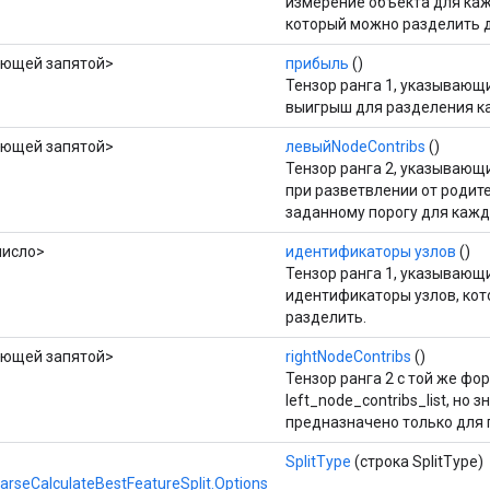
измерение объекта для каж
который можно разделить д
ающей запятой>
прибыль
()
Тензор ранга 1, указывающ
выигрыш для разделения ка
ающей запятой>
левыйNodeContribs
()
Тензор ранга 2, указывающ
при разветвлении от родите
заданному порогу для кажд
число>
идентификаторы узлов
()
Тензор ранга 1, указываю
идентификаторы узлов, ко
разделить.
ающей запятой>
rightNodeContribs
()
Тензор ранга 2 с той же фо
left_node_contribs_list, но 
предназначено только для 
SplitType
(строка SplitType)
rseCalculateBestFeatureSplit.Options