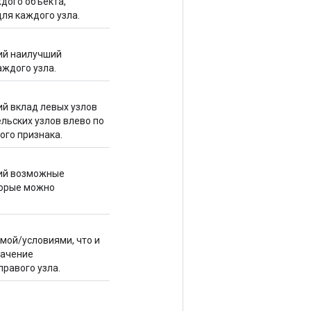
дого объекта,
ля каждого узла.
ий наилучший
ждого узла.
ий вклад левых узлов
льских узлов влево по
ого признака.
щий возможные
торые можно
рмой/условиями, что и
значение
правого узла.