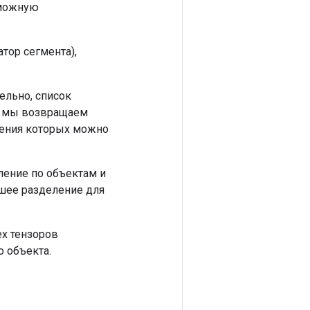
зможную
тор сегмента),
ельно, список
у мы возвращаем
еления которых можно
ение по объектам и
чшее разделение для
х тензоров
 объекта.