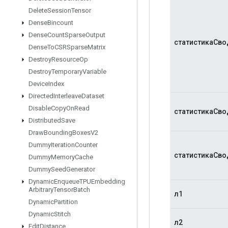
Delete
Session
Tensor
Dense
Bincount
Dense
Count
Sparse
Output
статистикаСв
Dense
To
CSRSparse
Matrix
Destroy
Resource
Op
Destroy
Temporary
Variable
Device
Index
Directed
Interleave
Dataset
Disable
Copy
On
Read
статистикаСв
Distributed
Save
Draw
Bounding
Boxes
V2
Dummy
Iteration
Counter
статистикаСв
Dummy
Memory
Cache
Dummy
Seed
Generator
Dynamic
Enqueue
TPUEmbedding
Arbitrary
Tensor
Batch
л1
Dynamic
Partition
Dynamic
Stitch
л2
Edit
Distance