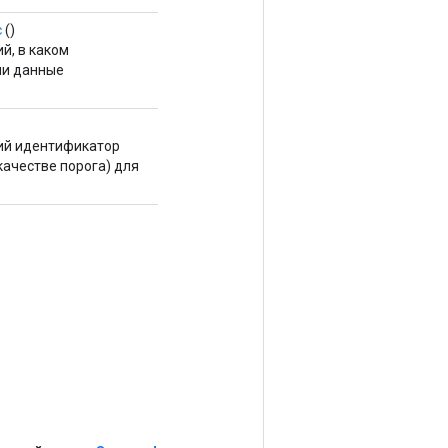
с
()
й, в каком
ли данные
щий идентификатор
качестве порога) для