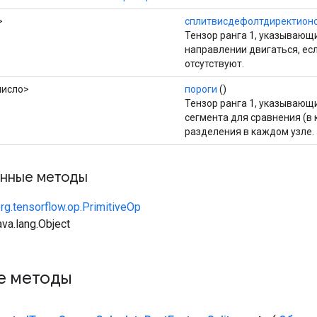
>
сплитвисдефолтдиректион
Тензор ранга 1, указывающи
направлении двигаться, ес
отсутствуют.
число>
пороги
()
Тензор ранга 1, указываю
сегмента для сравнения (в 
разделения в каждом узле.
нные методы
rg.tensorflow.op.PrimitiveOp
va.lang.Object
е методы