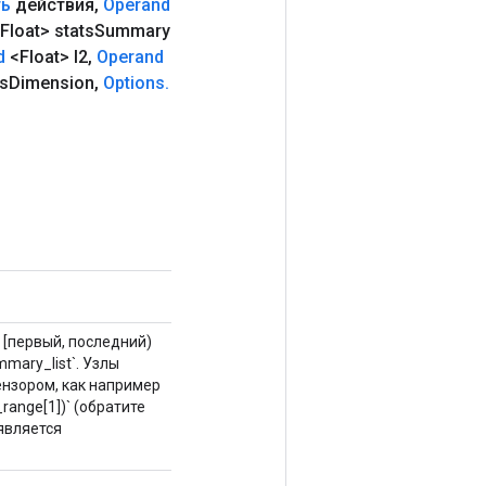
ть
действия
,
Operand
Float> stats
Summary
d
<Float> l2
,
Operand
s
Dimension
,
Options
.
а [первый, последний)
mary_list`. Узлы
нзором, как например
range[1])` (обратите
является