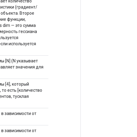
ывает количество
истики (градиент/
 объекта. Второе
ние функции,
s dim — это сумма
мерность гессиана
ользуется
если используется
ы [N] (N указывает
тавляет значения для
ы [4], который
то есть [количество
ентов, тусклая
 в зависимости от
 в зависимости от