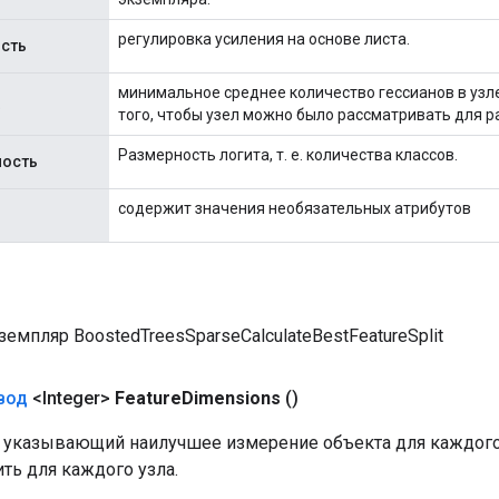
регулировка усиления на основе листа.
сть
минимальное среднее количество гессианов в узл
того, чтобы узел можно было рассматривать для р
Размерность логита, т. е. количества классов.
ность
содержит значения необязательных атрибутов
емпляр BoostedTreesSparseCalculateBestFeatureSplit
вод
<Integer>
Feature
Dimensions
()
1, указывающий наилучшее измерение объекта для каждого
ть для каждого узла.