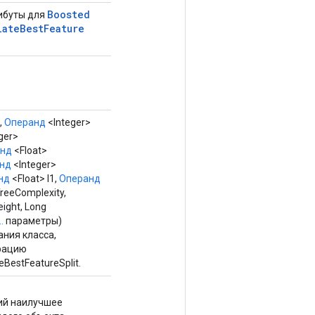
Boosted
ибуты для
late
Best
Feature
,
Операнд
<Integer>
ger>
анд
<Float>
нд
<Integer>
нд
<Float> l1,
Операнд
reeComplexity,
ight, Long
.
параметры)
ния класса,
рацию
BestFeatureSplit.
ий наилучшее