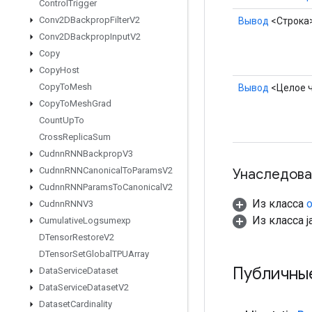
Control
Trigger
Conv2DBackprop
Filter
V2
Вывод
<Строка
Conv2DBackprop
Input
V2
Copy
Copy
Host
Copy
To
Mesh
Вывод
<Целое 
Copy
To
Mesh
Grad
Count
Up
To
Cross
Replica
Sum
Cudnn
RNNBackprop
V3
Cudnn
RNNCanonical
To
Params
V2
Унаследова
Cudnn
RNNParams
To
Canonical
V2
Из класса
o
Cudnn
RNNV3
Из класса ja
Cumulative
Logsumexp
DTensor
Restore
V2
DTensor
Set
Global
TPUArray
Публичны
Data
Service
Dataset
Data
Service
Dataset
V2
Dataset
Cardinality