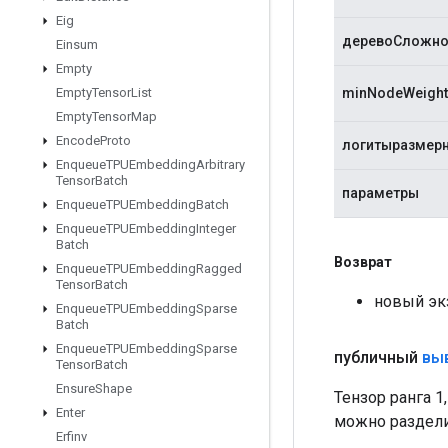
Eig
деревоСложно
Einsum
Empty
minNodeWeight
Empty
Tensor
List
Empty
Tensor
Map
Encode
Proto
логитыразмер
Enqueue
TPUEmbedding
Arbitrary
Tensor
Batch
параметры
Enqueue
TPUEmbedding
Batch
Enqueue
TPUEmbedding
Integer
Batch
Возврат
Enqueue
TPUEmbedding
Ragged
Tensor
Batch
новый экз
Enqueue
TPUEmbedding
Sparse
Batch
Enqueue
TPUEmbedding
Sparse
публичный
вы
Tensor
Batch
Ensure
Shape
Тензор ранга 
Enter
можно раздели
Erfinv