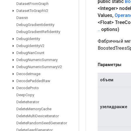
public static
Bo
Dataset
From
Graph
<Integer> node
Dataset
To
Graph
V2
Values
,
Operan
Dawsn
<Float> Tree
Co
Debug
Gradient
Identity
.
.
options)
Debug
Gradient
Ref
Identity
Debug
Identity
Фабричный мет
Debug
Identity
V2
BoostedTreesSp
Debug
Nan
Count
Debug
Numeric
Summary
Параметры
Debug
Numeric
Summary
V2
Decode
Image
объем
Decode
Padded
Raw
Decode
Proto
Deep
Copy
Delete
Iterator
узелидранже
Delete
Memory
Cache
Delete
Multi
Device
Iterator
Delete
Random
Seed
Generator
Delete
Seed
Generator