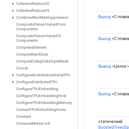
Collective
Reduce
V2
Collective
Reduce
V3
Выход
<С плав
Combined
Non
Max
Suppression
Composite
Tensor
Variant
From
Components
Composite
Tensor
Variant
To
Выход
<С плав
Components
Compress
Element
Compute
Batch
Size
Compute
Dedup
Data
Tuple
Mask
Вывод
<Целое 
Concat
Configure
And
Initialize
Global
TPU
Configure
Distributed
TPU
Configure
TPUEmbedding
Выход
<С плав
Configure
TPUEmbedding
Host
Configure
TPUEmbedding
Memory
Connect
TPUEmbedding
Hosts
Constant
статический
Consume
Mutex
Lock
BoostedTreesSpa