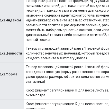
Тензор int64 ранга 2 плотной формы [N, 4] (N указ
ненулевых значений) для накопленной сводки стат
гессиан) для каждого узла в сегменте для каждого
измерение содержит идентификатор узла, измере
одкаИндексы
идентификатор сегмента и размер статистики. stat
размерности логитов и размерности гессиана, раз
может быть либо размерностью логитов, если исп
диагональный гессиан, либо размером логитов^2, 
полный гессиан.
Тензор с плавающей запятой ранга 1 плотной форм
одкаЦенности
количество ненулевых значений), который предос
каждого элемента в summary_indices.
Тензор с плавающей запятой ранга 1 плотной форм
определяет плотную форму разреженного тензора, 
одкаФорма
узлов дерева, размеры объектов, количество сегм
статистика].
Коэффициент регуляризации l1 для весов листьев,
экземпляра.
Коэффициент регуляризации l2 для весов листьев,
экземпляра.