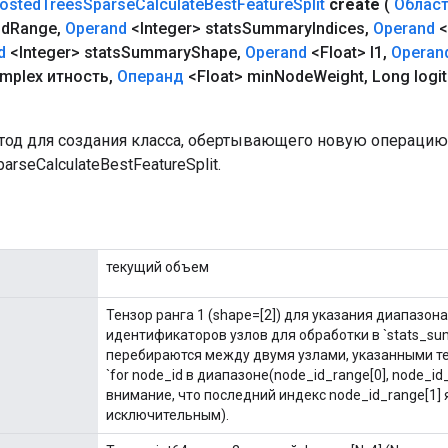
osted
Trees
Sparse
Calculate
Best
Feature
Split
create
(
Облас
Id
Range
,
Operand
<Integer> stats
Summary
Indices
,
Operand
<
d
<Integer> stats
Summary
Shape
,
Operand
<Float> l1
,
Operan
mplex итность
,
Операнд
<Float> min
Node
Weight
,
Long logit
од для создания класса, обертывающего новую операцию
arseCalculateBestFeatureSplit.
текущий объем
Тензор ранга 1 (shape=[2]) для указания диапазон
идентификаторов узлов для обработки в `stats_sum
перебираются между двумя узлами, указанными те
`for node_id в диапазоне(node_id_range[0], node_id_
внимание, что последний индекс node_id_range[1] 
исключительным).