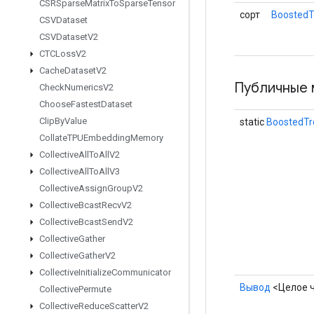
CSRSparse
Matrix
To
Sparse
Tensor
сорт
BoostedT
CSVDataset
CSVDataset
V2
CTCLoss
V2
Cache
Dataset
V2
Публичные 
Check
Numerics
V2
Choose
Fastest
Dataset
Clip
By
Value
static
BoostedTr
Collate
TPUEmbedding
Memory
Collective
All
To
All
V2
Collective
All
To
All
V3
Collective
Assign
Group
V2
Collective
Bcast
Recv
V2
Collective
Bcast
Send
V2
Collective
Gather
Collective
Gather
V2
Collective
Initialize
Communicator
Вывод
<Целое 
Collective
Permute
Collective
Reduce
Scatter
V2