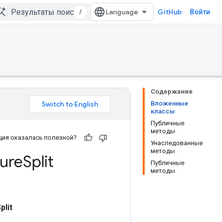
/
GitHub
Войти
Содержание
Вложенные
классы
Публичные
методы
ия оказалась полезной?
Унаследованные
методы
ure
Split
Публичные
методы
lit