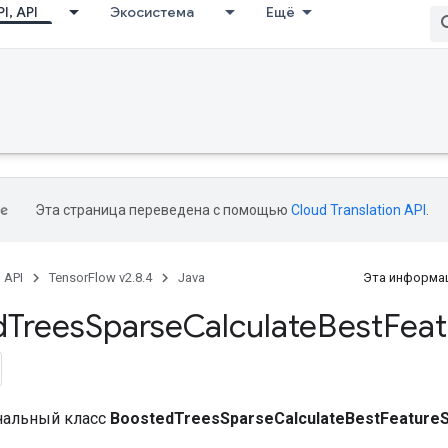
I, API
Экосистема
Ещё
Эта страница переведена с помощью
Cloud Translation API
.
, API
TensorFlow v2.8.4
Java
Эта информац
d
Trees
Sparse
Calculate
Best
Feat
нальный класс
BoostedTreesSparseCalculateBestFeatureSp