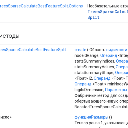
reesSparseCalculateBestFeatureSplit.Options
Необязательные атр
Trees
Sparse
Calcu
Split
методы
eesSparseCalculateBestFeatureSplit
create
( Область
видимости
nodeIdRange,
Операнд
<Inte
statsSummaryIndices,
Опер
statsSummaryValues,
Опера
statsSummaryShape,
Опера
<Float> l2,
Операнд
<Float> T
Операнд
<Float > minNodeWe
logitsDimension,
Параметры..
Фабричный метод для созда
обертывающего новую опе
BoostedTreesSparseCalculate
число>
функцияРазмеры
()
Тензор ранга 1, указывающ