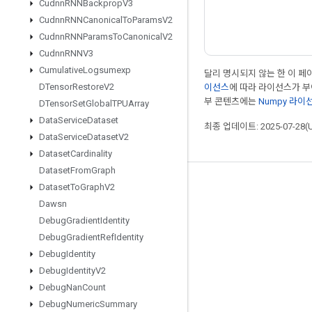
Cudnn
RNNBackprop
V3
Cudnn
RNNCanonical
To
Params
V2
Cudnn
RNNParams
To
Canonical
V2
Cudnn
RNNV3
Cumulative
Logsumexp
달리 명시되지 않는 한 이 
DTensor
Restore
V2
이선스
에 따라 라이선스가 
부 콘텐츠에는
Numpy 라이
DTensor
Set
Global
TPUArray
Data
Service
Dataset
최종 업데이트: 2025-07-28(
Data
Service
Dataset
V2
Dataset
Cardinality
Dataset
From
Graph
최신 소식 확인하기
Dataset
To
Graph
V2
Dawsn
블로그
Debug
Gradient
Identity
포럼
Debug
Gradient
Ref
Identity
Debug
Identity
GitHub
Debug
Identity
V2
Twitter
Debug
Nan
Count
YouTube
Debug
Numeric
Summary