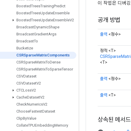
이 작업은 디버
Boosted
Trees
Training
Predict
Boosted
Trees
Update
Ensemble
공개 방법
Boosted
Trees
Update
Ensemble
V2
Broadcast
Dynamic
Shape
출력
<정수>
Broadcast
Gradient
Args
Broadcast
To
Bucketize
정적 <T>
CSRSparse
Matrix
Components
CSRSparseMatr
<T>
CSRSparse
Matrix
To
Dense
CSRSparse
Matrix
To
Sparse
Tensor
CSVDataset
출력
<정수>
CSVDataset
V2
CTCLoss
V2
출력
<T>
Cache
Dataset
V2
Check
Numerics
V2
Choose
Fastest
Dataset
상속된 메서드
Clip
By
Value
Collate
TPUEmbedding
Memory