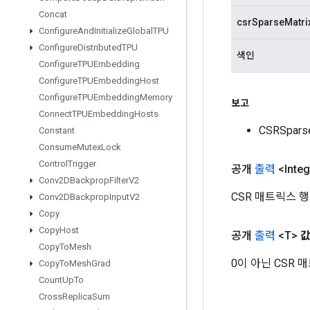
Concat
csrSparseMatri
Configure
And
Initialize
Global
TPU
Configure
Distributed
TPU
색인
Configure
TPUEmbedding
Configure
TPUEmbedding
Host
Configure
TPUEmbedding
Memory
보고
Connect
TPUEmbedding
Hosts
CSRSpar
Constant
Consume
Mutex
Lock
Control
Trigger
공개
출력
<Integ
Conv2DBackprop
Filter
V2
CSR 매트릭스 
Conv2DBackprop
Input
V2
Copy
Copy
Host
공개
출력
<T>
Copy
To
Mesh
0이 아닌 CSR
Copy
To
Mesh
Grad
Count
Up
To
Cross
Replica
Sum