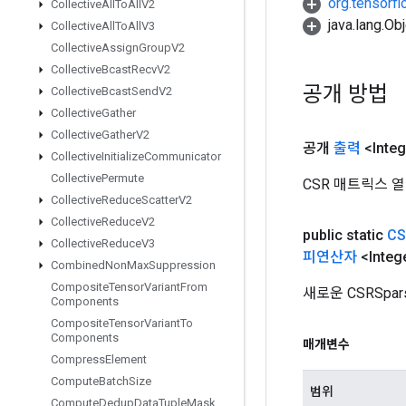
org.tensorfl
Collective
All
To
All
V2
java.lang.
Collective
All
To
All
V3
Collective
Assign
Group
V2
Collective
Bcast
Recv
V2
공개 방법
Collective
Bcast
Send
V2
Collective
Gather
Collective
Gather
V2
공개
출력
<Integ
Collective
Initialize
Communicator
Collective
Permute
CSR 매트릭스 
Collective
Reduce
Scatter
V2
Collective
Reduce
V2
public static
CS
Collective
Reduce
V3
피연산자
<Inte
Combined
Non
Max
Suppression
Composite
Tensor
Variant
From
새로운 CSRSpa
Components
Composite
Tensor
Variant
To
Components
매개변수
Compress
Element
Compute
Batch
Size
범위
Compute
Dedup
Data
Tuple
Mask