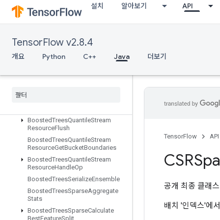
설치
알아보기
API
aries
BoostedTreesGetEnsembleStates
BoostedTreesMakeQuantileSum
maries
TensorFlow v2.8.4
BoostedTreesMakeStatsSummar
개요
Python
C++
Java
더보기
y
Boosted
Trees
Predict
Boosted
Trees
Quantile
Stream
Resource
Add
Summaries
Boosted
Trees
Quantile
Stream
Resource
Deserialize
Boosted
Trees
Quantile
Stream
Resource
Flush
TensorFlow
API
Boosted
Trees
Quantile
Stream
Resource
Get
Bucket
Boundaries
CSRSpa
Boosted
Trees
Quantile
Stream
Resource
Handle
Op
Boosted
Trees
Serialize
Ensemble
공개 최종 클래
Boosted
Trees
Sparse
Aggregate
Stats
배치 '인덱스'에서
Boosted
Trees
Sparse
Calculate
Best
Feature
Split