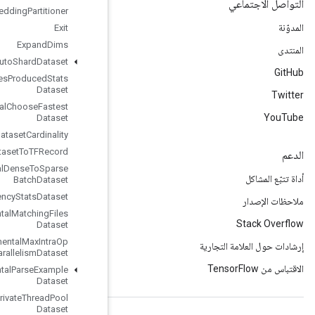
Execute
TPUEmbedding
Partitioner
Exit
Expand
Dims
Experimental
Auto
Shard
Dataset
Experimental
Bytes
Produced
Stats
Dataset
Experimental
Choose
Fastest
Dataset
Experimental
Dataset
Cardinality
Experimental
Dataset
To
TFRecord
Experimental
Dense
To
Sparse
Batch
Dataset
Experimental
Latency
Stats
Dataset
Experimental
Matching
Files
Dataset
Experimental
Max
Intra
Op
Parallelism
Dataset
Experimental
Parse
Example
Dataset
Experimental
Private
Thread
Pool
Dataset