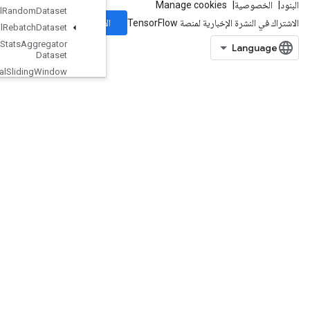
Experimental
Random
Dataset
الاشتراك
Experimental
Rebatch
Dataset
Experimental
Set
Stats
Aggregator
Dataset
Experimental
Sliding
Window
Dataset
Experimental
Sql
Dataset
Experimental
Stats
Aggregator
Handle
Experimental
Stats
Aggregator
Summary
Experimental
Unbatch
Dataset
Expint
ExtractGlimpseV2
ExtractVolumePatches
FileSystemSetConfiguration
Fill
FinalizeDataset
FinalizeTPUEmbedding
Fingerprint