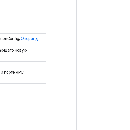
monConfig,
Операнд
вающего новую
и порте RPC,