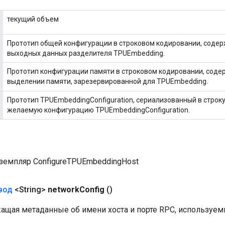
текущий объем
Прототип общей конфигурации в строковом кодировании, соде
выходных данных разделителя TPUEmbedding.
Прототип конфигурации памяти в строковом кодировании, сод
выделении памяти, зарезервированной для TPUEmbedding.
Прототип TPUEmbeddingConfiguration, сериализованный в стро
желаемую конфигурацию TPUEmbeddingConfiguration.
земпляр ConfigureTPUEmbeddingHost
вод
<String>
network
Config
()
жащая метаданные об имени хоста и порте RPC, используем