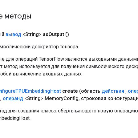
е методы
ый
вывод
<String>
as
Output
()
мволический дескриптор тензора.
е для операций TensorFlow являются выходными данными
от метод используется для получения символического деск
собой вычисление входных данных.
nfigure
TPUEmbedding
Host
create
(область
действия
,
опе
g
,
операнд
<String> Memory
Config
,
строковая конфигураци
од для создания класса, обертывающего новую операцию
mbeddingHost.