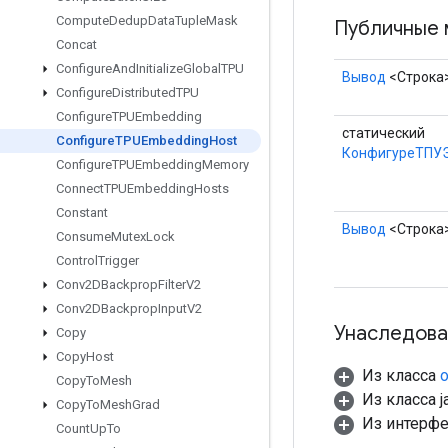
Compute
Dedup
Data
Tuple
Mask
Публичные 
Concat
Configure
And
Initialize
Global
TPU
Вывод
<Строка
Configure
Distributed
TPU
Configure
TPUEmbedding
статический
Configure
TPUEmbedding
Host
КонфигуреТПУ
Configure
TPUEmbedding
Memory
Connect
TPUEmbedding
Hosts
Constant
Вывод
<Строка
Consume
Mutex
Lock
Control
Trigger
Conv2DBackprop
Filter
V2
Conv2DBackprop
Input
V2
Унаследова
Copy
Copy
Host
Из класса
o
Copy
To
Mesh
Из класса ja
Copy
To
Mesh
Grad
Из интерф
Count
Up
To