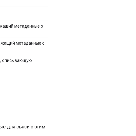
ржащий метаданные о
ержащий метаданные о
ку, описывающую
ые для связи с этим