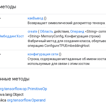
методы
>
какВывод
()
Возвращает символический дескриптор тензора.
create
(
Область
действия,
Операнд
<String> com
ЭмбеддингХост
<String> MemoryConfig, Конфигурация строки)
Фабричный метод для создания класса, оберты
операцию ConfigureTPUEmbeddingHost.
>
конфигурация сети
()
Строка, содержащая метаданные об имени хоста 
используемые для связи с этим хостом.
нные методы
rg.tensorflow.op.PrimitiveOp
va.lang.Object
ейса
org.tensorflow.Operand