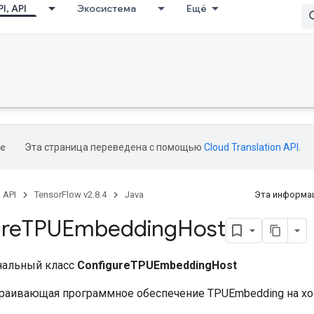
I, API
Экосистема
Ещё
Эта страница переведена с помощью
Cloud Translation API
.
, API
TensorFlow v2.8.4
Java
Эта информац
re
TPUEmbedding
Host
нальный класс
ConfigureTPUEmbeddingHost
траивающая программное обеспечение TPUEmbedding на хос