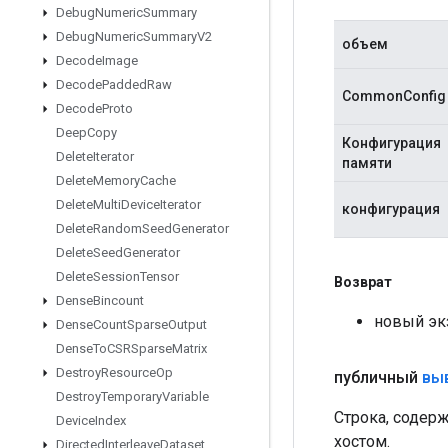
Debug
Numeric
Summary
Debug
Numeric
Summary
V2
объем
Decode
Image
Decode
Padded
Raw
CommonConfig
Decode
Proto
Deep
Copy
Конфигурация
Delete
Iterator
памяти
Delete
Memory
Cache
Delete
Multi
Device
Iterator
конфигурация
Delete
Random
Seed
Generator
Delete
Seed
Generator
Delete
Session
Tensor
Возврат
Dense
Bincount
новый эк
Dense
Count
Sparse
Output
Dense
To
CSRSparse
Matrix
Destroy
Resource
Op
публичный
вы
Destroy
Temporary
Variable
Строка, содер
Device
Index
хостом.
Directed
Interleave
Dataset