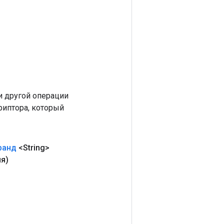
 другой операции
риптора, который
ранд
<String>
я)