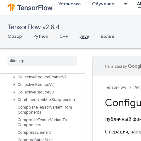
CollateTPUEmbeddingMemory
Установка
Обучение
AP
CollectiveAllToAllV2
CollectiveAllToAllV3
CollectiveAssignGroupV2
TensorFlow v2.8.4
CollectiveBcastRecvV2
Обзор
Python
C++
Java
Более
CollectiveBcastSendV2
Collective
Gather
Collective
Gather
V2
Collective
Initialize
Communicator
Collective
Permute
Collective
Reduce
Scatter
V2
Collective
Reduce
V2
TensorFlow
API
Collective
Reduce
V3
Configu
Combined
Non
Max
Suppression
Composite
Tensor
Variant
From
Components
публичный фи
Composite
Tensor
Variant
To
Components
Операция, нас
Compress
Element
Compute
Batch
Size