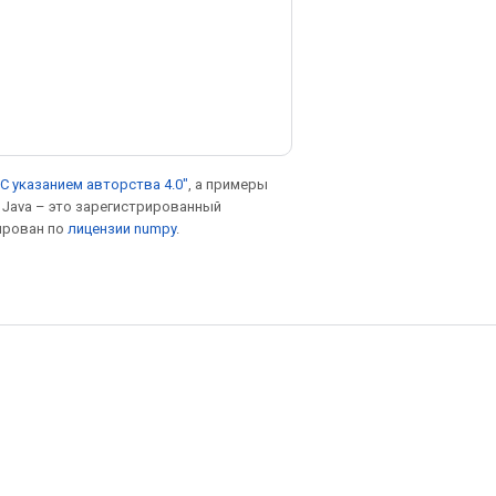
С указанием авторства 4.0"
, а примеры
. Java – это зарегистрированный
ирован по
лицензии numpy
.