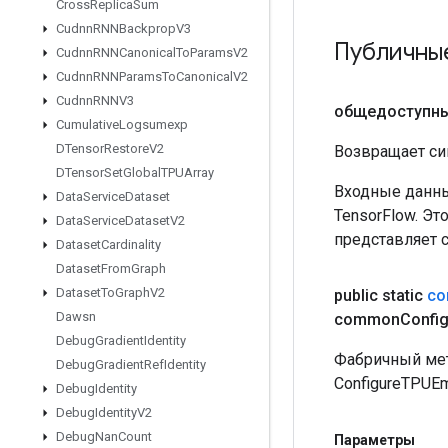
Cross
Replica
Sum
Cudnn
RNNBackprop
V3
Публичны
Cudnn
RNNCanonical
To
Params
V2
Cudnn
RNNParams
To
Canonical
V2
Cudnn
RNNV3
общедоступн
Cumulative
Logsumexp
DTensor
Restore
V2
Возвращает си
DTensor
Set
Global
TPUArray
Входные данны
Data
Service
Dataset
TensorFlow. Эт
Data
Service
Dataset
V2
представляет 
Dataset
Cardinality
Dataset
From
Graph
Dataset
To
Graph
V2
public static
co
Dawsn
common
Confi
Debug
Gradient
Identity
Фабричный мет
Debug
Gradient
Ref
Identity
ConfigureTPUE
Debug
Identity
Debug
Identity
V2
Debug
Nan
Count
Параметры