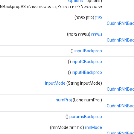
Options...
options)
שיטת מפעל ליצירת מחלקה העוטפת פעולת CudnnRNNBackpropV3 חדשה.
כיוון
(כיוון מיתר)
CudnnRNNBack
נשירה
(נשירה ציפה)
CudnnRNNBack
()
inputBackprop
()
inputCBackprop
()
inputHBackprop
inputMode
(String inputMode)
CudnnRNNBack
numProj
(Long numProj)
CudnnRNNBack
()
paramsBackprop
rnnMode
(מחרוזת rnnMode)
CudnnRNNBack