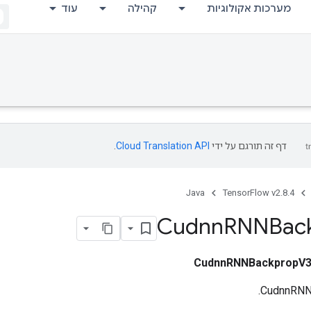
מערכות אקולוגיות
קהילה
עוד
דף זה תורגם על ידי
Cloud Translation API
.
Java
TensorFlow v2.8.4
Cudnn
RNNBac
CudnnRNNBackpropV