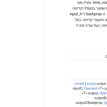
output_c_backprop: טנזור תלת מימדי עם אותה צורה כמו output_c במעבר קדימה. time_major: מציין אם
פורמט הקלט/פלט הוא זמן עיקרי או אצווה עיקרי. reserve_space: אותו reserve_space שנוצר בפעולה קדימה.
input_backprop: האחורי לקלט במעבר קדימה. בעל צורה זהה לקלט. input_h_backprop: ה-backprop ל-input_h
במעבר קדימה. בעל אותה צורה כמו input_h. input_c_backprop: ה-backprop ל-input_c במעבר קדימה. בעל
input: ה-backprop למאגר ה-params במעבר קדימה. בעל צורה זהה ל-
create
(
scope
scope
inputC,
Operand
<T> p
<T> output,
Ope
outputB
outputCBackprop,
O