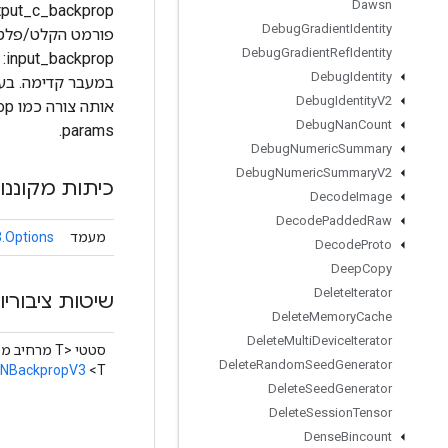
Dawsn
Debug
Gradient
Identity
Debug
Gradient
Ref
Identity
Debug
Identity
Debug
Identity
V2
Debug
Nan
Count
params.
Debug
Numeric
Summary
Debug
Numeric
Summary
V2
כיתות מקוננו
Decode
Image
Decode
Padded
Raw
מעמד
.Options
Decode
Proto
Deep
Copy
Delete
Iterator
שיטות ציבוריו
Delete
Memory
Cache
Delete
Multi
Device
Iterator
סטטי <T מרחיב מספר>
Delete
Random
Seed
Generator
NBackpropV3
<T>
Delete
Seed
Generator
Delete
Session
Tensor
Dense
Bincount