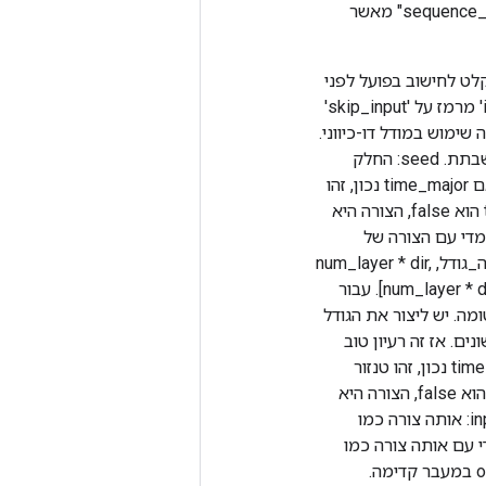
חשב את ההשעיה האחורית של הנתונים והמשקלים ב-RNN. לוקח קלט נוסף של "sequence_lengths" מאשר
כה ליניארית בין הקלט לחישוב בפועל לפני
השכבה הראשונה. 'skip_input' מותר רק כאשר input_size == num_units; 'auto_select' מרמז על 'skip_input'
 אם ייעשה שימוש במודל דו-כיווני.
צריך להיות "חד-כיווני" או "דו-כיווני". נשירה: הסתברות נשירה. כאשר מוגדר ל-0., נשירה מושבתת. seed: החלק
הראשון של זרע כדי לאתחל נשירה. seed2: החלק השני של זרע כדי לאתחל נשירה. קלט: אם time_major נכון, זהו
טנזור תלת-ממדי עם הצורה של [seq_length, batch_size, input_size]. אם time_major הוא false, הצורה היא
time_m נכון, זהו טנזור תלת-ממדי עם הצורה של
[num_layer * dir, batch_size, num_units]. אם time_major הוא false, הצורה היא [אצווה_גודל, num_layer * dir,
num_units]. input_c: עבור LSTM, טנזור תלת-ממדי עם הצורה של [num_layer * dir, batch, num_units]. עבור
ות בפריסה אטומה. יש ליצור את הגודל
ת שונים. אז זה רעיון טוב
לשמור ולשחזר sequence_lengths: וקטור של אורכים של כל רצף קלט. פלט: אם time_major נכון, זהו טנזור
תלת-ממדי עם הצורה של [seq_length, batch_size, dir * num_units]. אם time_major הוא false, הצורה היא
[batch_size, seq_length, dir * num_units]. output_h: לאותה צורה יש input_h. output_c: אותה צורה כמו
ם. output_backprop: טנזור תלת מימדי עם אותה צורה כמו
פלט במעבר קדימה. output_h_backprop: טנזור תלת מימדי עם אותה צורה כמו output_h במעבר קדימה.