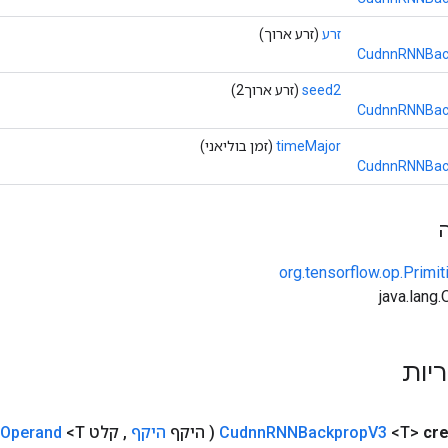
זרע
(זרע ארוך)
CudnnRNNBack
seed2
(זרע ארוך2)
CudnnRNNBack
timeMajor
(זמן בוליאני)
CudnnRNNBack
org.tensorflow.op.Primi
ריות
cr
<T>
V3
RNNBackprop
Cudnn
( היקף
היקף
,
קלט
<T>
Operand