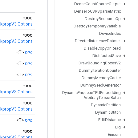
Dense
Count
Sparse
Output
Dense
To
CSRSparse
Matrix
סטטי
Destroy
Resource
Op
propV3.Options
Destroy
Temporary
Variable
Device
Index
סטטי
Directed
Interleave
Dataset
propV3.Options
Disable
Copy
On
Read
פלט
<T>
Distributed
Save
Draw
Bounding
Boxes
V2
פלט
<T>
Dummy
Iteration
Counter
פלט
<T>
Dummy
Memory
Cache
Dummy
Seed
Generator
סטטי
propV3.Options
Dynamic
Enqueue
TPUEmbedding
Arbitrary
Tensor
Batch
סטטי
Dynamic
Partition
propV3.Options
Dynamic
Stitch
Edit
Distance
פלט
<T>
Eig
סטטי
Einsum
propV3.Options