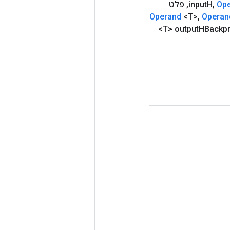
Op
,
H
input
,
פלט
Operand
<T>
,
Operan
<T> output
HBackp