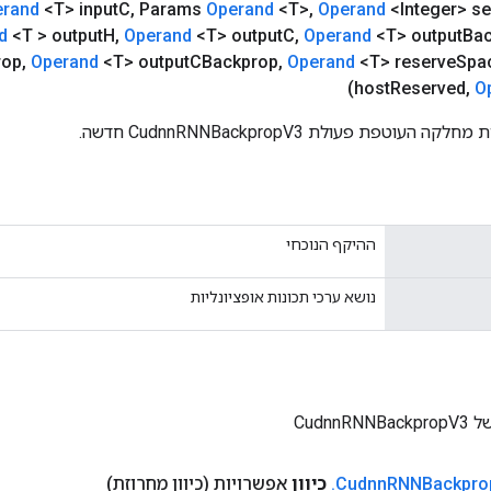
erand
<T> input
C
,
Params
Operand
<T>
,
Operand
<Integer> s
d
<T > output
H
,
Operand
<T> output
C
,
Operand
<T> output
Ba
rop
,
Operand
<T> output
CBackprop
,
Operand
<T> reserve
Spa
host
Reserved
,
O
עוטפת פעולת CudnnRNNBackpropV3 חדשה.
ההיקף הנוכחי
נושא ערכי תכונות אופציונליות
CudnnR
RNNBackpro
Cudnn
.
כיוון
אפשרויות
(כיוון מחרוזת)