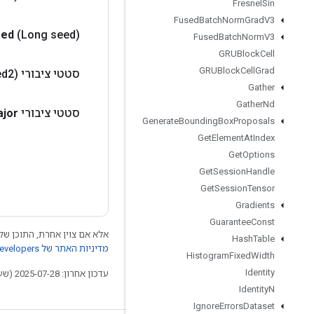
Fresnel
Sin
Fused
Batch
Norm
Grad
V3
eed
(Long seed)
Fused
Batch
Norm
V3
GRUBlock
Cell
GRUBlock
Cell
Grad
סטטי ציבורי
ed2)
Gather
Gather
Nd
סטטי ציבורי
jor
Generate
Bounding
Box
Proposals
Get
Element
At
Index
Get
Options
Get
Session
Handle
Get
Session
Tensor
Gradients
Guarantee
Const
אלא אם צוין אחרת, התוכן של 
Hash
Table
מדיניות האתר של Google Developers‏
Histogram
Fixed
Width
Identity
עדכון אחרון: 2025-07-28 (שעון UTC).
Identity
N
Ignore
Errors
Dataset