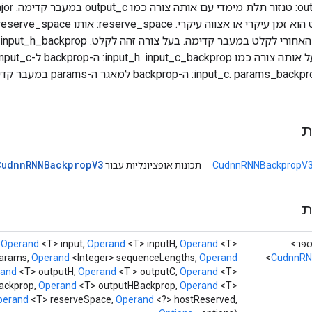
אותה צורה כמו _c. params_backprop
ת
Cudnn
RNNBackprop
V3
CudnnRNNBackpropV3
תכונות אופציונליות עבור
ת
,
Operand
<T> input,
Operand
<T> inputH,
Operand
<T>
arams,
Operand
<Integer> sequenceLengths,
Operand
CudnnRN
rand
<T> outputH,
Operand
<T > outputC,
Operand
<T>
ackprop,
Operand
<T> outputHBackprop,
Operand
<T>
perand
<T> reserveSpace,
Operand
<?> hostReserved,