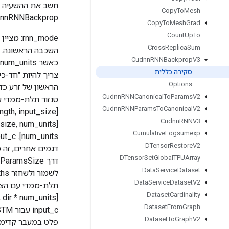
Copy
To
Mesh
nnRNNBackprop.
Copy
To
Mesh
Grad
Count
Up
To
Cross
Replica
Sum
Cudnn
RNNBackprop
V3
סקירה כללית
Options
Cudnn
RNNCanonical
To
Params
V2
Cudnn
RNNParams
To
Canonical
V2
Cudnn
RNNV3
Cumulative
Logsumexp
DTensor
Restore
V2
DTensor
Set
Global
TPUArray
Data
Service
Dataset
Data
Service
Dataset
V2
Dataset
Cardinality
Dataset
From
Graph
Dataset
To
Graph
V2