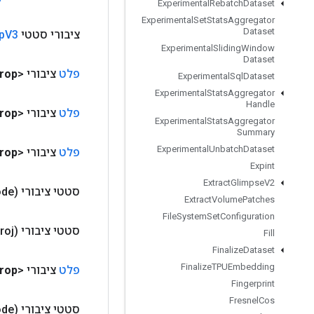
Experimental
Rebatch
Dataset
Experimental
Set
Stats
Aggregator
Dataset
ציבורי סטטי
V3
p
Experimental
Sliding
Window
Dataset
פלט
ציבורי <T>
rop
Experimental
Sql
Dataset
Experimental
Stats
Aggregator
Handle
פלט
ציבורי <T>
rop
Experimental
Stats
Aggregator
Summary
Experimental
Unbatch
Dataset
פלט
ציבורי <T>
rop
Expint
Extract
Glimpse
V2
סטטי ציבורי
de)
Extract
Volume
Patches
File
System
Set
Configuration
סטטי ציבורי
roj)
Fill
Finalize
Dataset
Finalize
TPUEmbedding
פלט
ציבורי <T>
rop
Fingerprint
Fresnel
Cos
סטטי ציבורי
de)