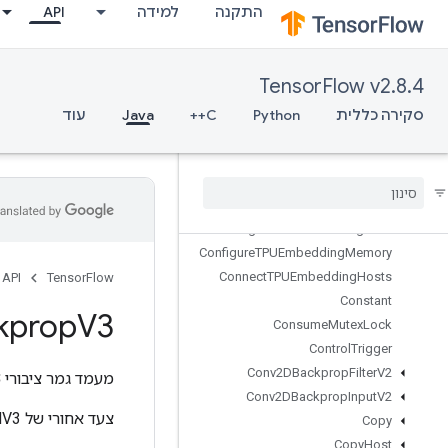
התקנה
למידה
API
CompositeTensorVariantToComp
onents
CompressElement
TensorFlow v2.8.4
ComputeBatchSize
ComputeDedupDataTupleMask
סקירה כללית
Python
C++
Java
עוד
Concat
Configure
And
Initialize
Global
TPU
Configure
Distributed
TPU
Configure
TPUEmbedding
Configure
TPUEmbedding
Host
Configure
TPUEmbedding
Memory
Connect
TPUEmbedding
Hosts
API
TensorFlow
Constant
kprop
V3
Consume
Mutex
Lock
Control
Trigger
Conv2DBackprop
Filter
V2
מעמד גמר ציבורי
3
Conv2DBackprop
Input
V2
צעד אחורי של CudnnRNNV3.
Copy
Copy
Host