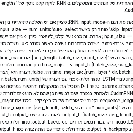
Cud
rnn_mode: מציין את סוג דגם ה-RNN. input_mode: מציין אם יש השל
כאשר input_size == num_units; אחרת, זה מרמז על 'קלט_ליניארי'. כיוון: מציין
[batch_size, seq_length, input_size]. input_h: אם ajor
דגמים אחרים, זה מתעלם. params: טנזור 1-D המכיל את המשקולות וההטי
דרך CudnnRNNParamsSize, ולאתחל בנפרד. שים לב שייתכן שהם לא תואמים לדורו
input_c עבור LSTM. טנסור ריק עבור דגמים אחרי