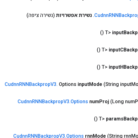
RNNBackpro
Cudnn
.
נשירת אפשרויות
(נשירה ציפה)
()
input
Backp
()
input
CBackp
()
input
HBackp
Cudnn
RNNBackprop
V3
.
Options
input
Mode
(String input
Mo
Cudnn
RNNBackprop
V3
.
Options
num
Proj
(Long num
P
()
params
Backp
Cudnn
RNNBackprop
V3
.
Options
rnn
Mode
(String rnn
Mo