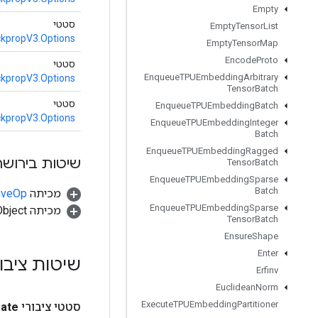
Empty
סטטי
Empty
Tensor
List
propV3.Options
Empty
Tensor
Map
Encode
Proto
סטטי
Enqueue
TPUEmbedding
Arbitrary
propV3.Options
Tensor
Batch
סטטי
Enqueue
TPUEmbedding
Batch
propV3.Options
Enqueue
TPUEmbedding
Integer
Batch
Enqueue
TPUEmbedding
Ragged
שיטות בירושה
Tensor
Batch
Enqueue
TPUEmbedding
Sparse
Batch
מכיתה
tiveOp
Enqueue
TPUEmbedding
Sparse
מכיתה java.lang.Object
Tensor
Batch
Ensure
Shape
Enter
שיטות ציבו
Erfinv
Euclidean
Norm
Execute
TPUEmbedding
Partitioner
סטטי ציבורי
eate