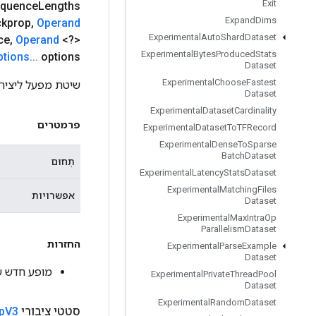
Exit
equence
Lengths
Expand
Dims
ckprop
,
Operand
Experimental
Auto
Shard
Dataset
ce
,
Operand
<?>
Experimental
Bytes
Produced
Stats
ptions
.
.
.
options)
Dataset
Experimental
Choose
Fastest
שיטת מפעל ליצירת מחלקה ה
Dataset
Experimental
Dataset
Cardinality
פרמטרים
Experimental
Dataset
To
TFRecord
Experimental
Dense
To
Sparse
Batch
Dataset
תְחוּם
Experimental
Latency
Stats
Dataset
Experimental
Matching
Files
אפשרויות
Dataset
Experimental
Max
Intra
Op
Parallelism
Dataset
החזרות
Experimental
Parse
Example
Dataset
מופע חדש של NNBackpropV3
Experimental
Private
Thread
Pool
Dataset
Experimental
Random
Dataset
סטטי ציבורי
V3
p