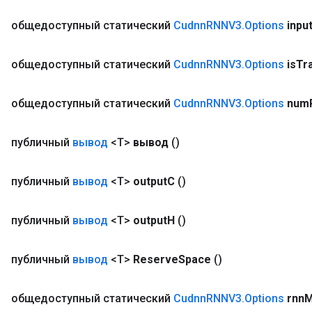
общедоступный статический
Cudnn
RNNV3
.
Options
inpu
общедоступный статический
Cudnn
RNNV3
.
Options
is
Tr
общедоступный статический
Cudnn
RNNV3
.
Options
num
публичный
вывод
<T>
вывод
()
публичный
вывод
<T>
output
C
()
публичный
вывод
<T>
output
H
()
публичный
вывод
<T>
Reserve
Space
()
общедоступный статический
Cudnn
RNNV3
.
Options
rnn
M