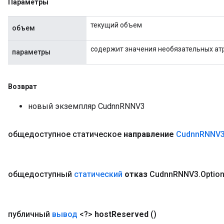
Параметры
текущий объем
объем
содержит значения необязательных ат
параметры
Возврат
новый экземпляр CudnnRNNV3
общедоступное статическое
направление
Cudnn
RNNV
общедоступный
статический
отказ
Cudnn
RNNV3
.
Optio
публичный
вывод
<?>
host
Reserved
()