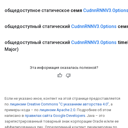
общедоступное статическое
семя
Cudnn
RNNV3
.
Option
общедоступный статический
Cudnn
RNNV3
.
Options
сем
общедоступный статический
Cudnn
RNNV3
.
Options
time
Major)
Эта информация оказалась полезной?
Если не указано иное, контент на этой странице предоставляется
по
лицензии Creative Commons "С указанием авторства 4.0"
, а
примеры кода – по
лицензии Apache 2.0
. Подробнее об этом
написано в
правилах сайта Google Developers
. Java – это
зарегистрированный товарный знак корпорации Oracle и/или ее
rs
аффилированных лиц. Определенный контент лицензирован по