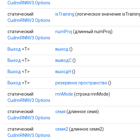
CudnnRNNV3.Options
статический
isTraining
(логическое значение isTrainin
CudnnRNNV3.Options
статический
numProj
(длинный numProj)
CudnnRNNV3.Options
Выход
<Т>
выход
()
Выход
<Т>
выводC
()
Выход
<Т>
выходH
()
Выход
<Т>
резервное пространство
()
статический
rnnMode
(строка rnnMode)
CudnnRNNV3.Options
статический
семя
(длинное семя)
CudnnRNNV3.Options
статический
семя2
(длинное семя2)
CudnnRNNV3.Options