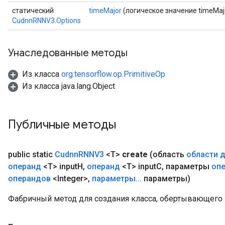
статический
timeMajor
(логическое значение timeMaj
CudnnRNNV3.Options
Унаследованные методы
Из класса
org.tensorflow.op.PrimitiveOp
Из класса java.lang.Object
Публичные методы
public static
Cudnn
RNNV3
<T>
create
(область
области 
операнд
<T> input
H
,
операнд
<T> input
C
,
параметры
оп
операндов
<Integer>
,
параметры
.
.
.
параметры)
Фабричный метод для создания класса, обертывающего