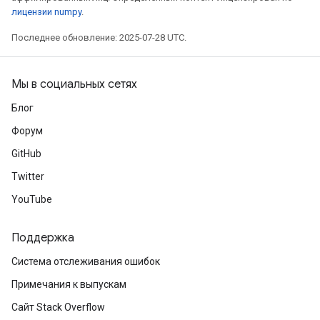
mParameters
лицензии numpy
.
rs
Последнее обновление: 2025-07-28 UTC.
Parameters
rParameters
Мы в социальных сетях
Parameters
Блог
ters
Форум
arameters
meters
GitHub
rs
Twitter
tDescentParameters
YouTube
Поддержка
Система отслеживания ошибок
Примечания к выпускам
Сайт Stack Overflow