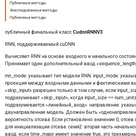
Публичные методы
Унаследованные методы
Публичные методы
публичный финальный класс
CudnnRNNV3
RNN, поддерживаемый cuDNN.
Вычисляет RNN на основе входного и начального состоя
Принимает один дополнительный ввод «sequence_length
rnn_mode: указывает тип модели RNN. input_mode: указы
проекция между входными данными и фактическими в
«skip_input» разрешен только в том случае, если input_siz
подразумевает «skip_input», когда input_size == num_unit
подразумевается «линейный_вход». направление: указыв
двунаправленная модель. Должен быть «однонаправлен
вероятность отсева. Если установлено значение 0, отсев
для инициализации отсева. семя2: вторая часть начально
ввод: если time_major имеет значение true, это трехмерн