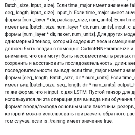
Batch_size, input_size]. Если time_major имеет значение f
seq_length, input_size]. input_h: Если time_major имеет зн
формы [num_layer * dir, package_size, num_units]. Если ti
имеет вид [batch_size, num_layer * dir, num_units]. input
формы [num_layer * dir, пакет, num_units]. Для других мод
одномерный тензор, который содержит веса и смещения
должен быть создан с помощью CudnnRNNParamsSize и 
внимание, что они могут быть несовместимы в разных 
сохранить и восстановить последовательность_длин: в
последовательности. вывод: если time_major имеет значе
формы [seq_length, Batch_size, dir * num_units]. Если tim
имеет вид [batch_size, seq_length, dir * num_units]. output
та же форма, что и input_c для LSTM. Пустой тензор для др
используется ли эта операция для вывода или обучения. t
формат ввода/вывода основным или пакетным. резерв_
который можно использовать при расчете обратного расп
том случае, если is_training имеет значение true.