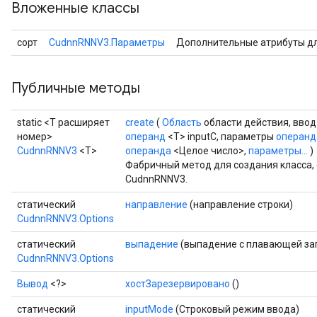
Вложенные классы
сорт
CudnnRNNV3.Параметры
Дополнительные атрибуты д
ryTensorBatch
Публичные методы
static <T расширяет
create
(
Область
области действия, вво
номер>
операнд
<T> inputC, параметры
операнд
CudnnRNNV3
<T>
операнда
<Целое число>,
параметры...
)
Фабричный метод для создания класса
CudnnRNNV3.
статический
направление
(направление строки)
CudnnRNNV3.Options
rBatch
статический
выпадение
(выпадение с плавающей за
CudnnRNNV3.Options
Batch
Вывод
<?>
хостЗарезервировано
()
статический
inputMode
(Строковый режим ввода)
atch