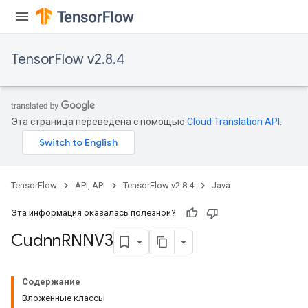
TensorFlow v2.8.4
Эта страница переведена с помощью
Cloud Translation API
.
TensorFlow
API, API
TensorFlow v2.8.4
Java
Эта информация оказалась полезной?
Cudnn
RNNV3
Содержание
Вложенные классы