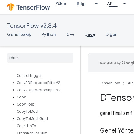
Yükle
Bilgi
API
ComputeDedupDataTupleMask
Concat
ConfigureAndInitializeGlobalTPU
TensorFlow v2.8.4
ConfigureDistributedTPU
ConfigureTPUEmbedding
Genel bakış
Python
C++
Java
Diğer
ConfigureTPUEmbeddingHost
Configure
TPUEmbedding
Memory
Connect
TPUEmbedding
Hosts
Constant
Consume
Mutex
Lock
Control
Trigger
Conv2DBackprop
Filter
V2
TensorFlow
API
Conv2DBackprop
Input
V2
DTenso
Copy
Copy
Host
Copy
To
Mesh
genel final sınıf
Copy
To
Mesh
Grad
Count
Up
To
Genel Yönte
Cross
Replica
Sum