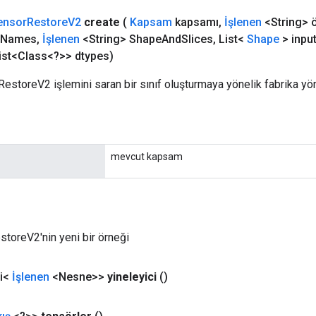
ensor
Restore
V2
create
(
Kapsam
kapsamı
,
İşlenen
<String> 
Names
,
İşlenen
<String> Shape
And
Slices
,
List<
Shape
> inpu
ist<Class<?>> dtypes)
RestoreV2 işlemini saran bir sınıf oluşturmaya yönelik fabrika yö
mevcut kapsam
toreV2'nin yeni bir örneği
ci<
İşlenen
<Nesne>>
yineleyici
()