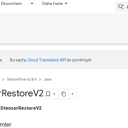
Ekosistem
Daha fazla
Bu sayfa,
Cloud Translation API
ile çevrilmiştir.
TensorFlow v2.8.4
Java
r
Restore
V2
ı
DtensorRestoreV2
mler