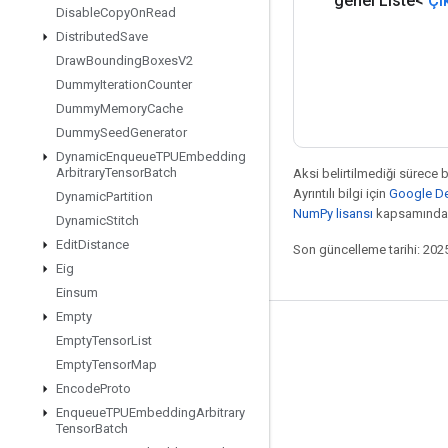
genel Liste<
Çı
Disable
Copy
On
Read
Distributed
Save
Draw
Bounding
Boxes
V2
Dummy
Iteration
Counter
Dummy
Memory
Cache
Dummy
Seed
Generator
Dynamic
Enqueue
TPUEmbedding
Arbitrary
Tensor
Batch
Aksi belirtilmediği sürece 
Ayrıntılı bilgi için
Google Dev
Dynamic
Partition
NumPy lisansı
kapsamındad
Dynamic
Stitch
Edit
Distance
Son güncelleme tarihi: 202
Eig
Einsum
Empty
Bağlı kalma
Empty
Tensor
List
Empty
Tensor
Map
Blog
Encode
Proto
Forum
Enqueue
TPUEmbedding
Arbitrary
Tensor
Batch
GitHub