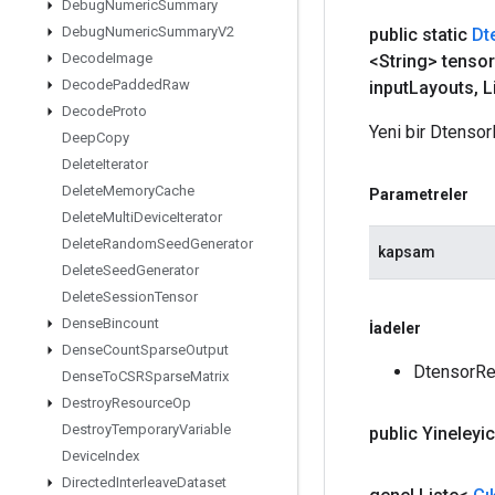
Debug
Numeric
Summary
Debug
Numeric
Summary
V2
public static
Dt
Decode
Image
<String> tensor
Decode
Padded
Raw
input
Layouts
,
L
Decode
Proto
Yeni bir Dtensor
Deep
Copy
Delete
Iterator
Delete
Memory
Cache
Parametreler
Delete
Multi
Device
Iterator
Delete
Random
Seed
Generator
kapsam
Delete
Seed
Generator
Delete
Session
Tensor
Dense
Bincount
İadeler
Dense
Count
Sparse
Output
DtensorRes
Dense
To
CSRSparse
Matrix
Destroy
Resource
Op
Destroy
Temporary
Variable
public Yineleyi
Device
Index
Directed
Interleave
Dataset