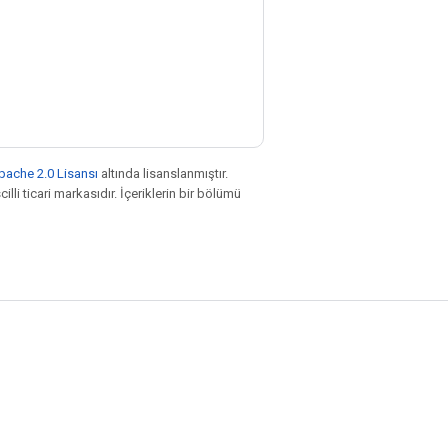
pache 2.0 Lisansı
altında lisanslanmıştır.
illi ticari markasıdır. İçeriklerin bir bölümü