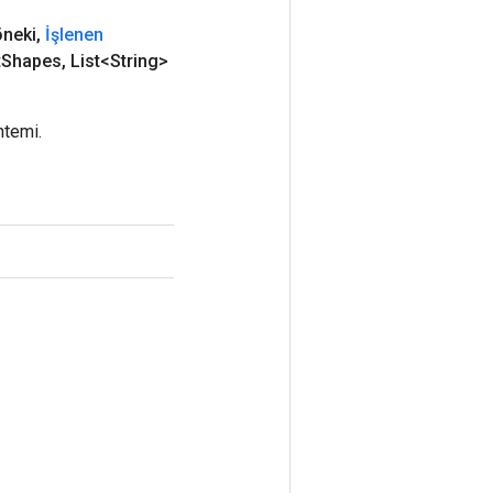
öneki
,
İşlenen
t
Shapes
,
List<String>
ntemi.