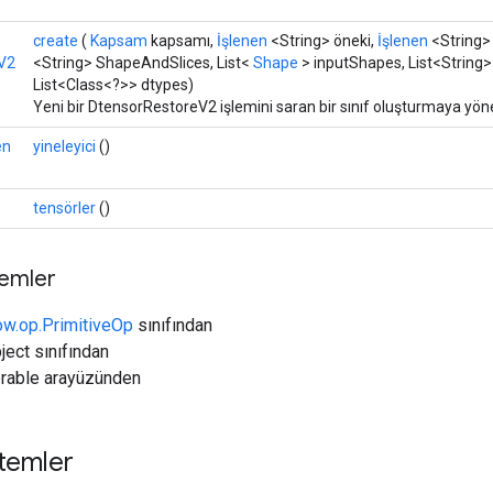
create
(
Kapsam
kapsamı,
İşlenen
<String> öneki,
İşlenen
<String>
V2
<String> ShapeAndSlices, List<
Shape
> inputShapes, List<String>
List<Class<?>> dtypes)
Yeni bir DtensorRestoreV2 işlemini saran bir sınıf oluşturmaya yöne
en
yineleyici
()
tensörler
()
temler
ow.op.PrimitiveOp
sınıfından
ject sınıfından
erable arayüzünden
temler