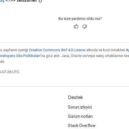
kış
<?>>
tensörler
()
Bu size yardımcı oldu mu?
bu sayfanın içeriği
Creative Commons Atıf 4.0 Lisansı
altında ve kod örnekleri
A
elopers Site Politikaları
'na göz atın. Java, Oracle ve/veya satış ortaklarının tesc
ır.
5-07-28 UTC.
Destek
Sorun izleyici
Sürüm notları
Stack Overflow