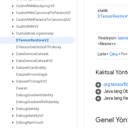
Cudnn
RNNBackprop
V3
statik
Cudnn
RNNCanonical
To
Params
V2
DTensorRestore
Cudnn
RNNParams
To
Canonical
V2
Cudnn
RNNV3
Cumulative
Logsumexp
Yineleyici<
İşlen
DTensor
Restore
V2
<Nesne>>
DTensor
Set
Global
TPUArray
Liste<
Çıkış
<?>>
Data
Service
Dataset
Data
Service
Dataset
V2
Dataset
Cardinality
Kalıtsal Yön
Dataset
From
Graph
Dataset
To
Graph
V2
org.tensorfl
Dawsn
Java.lang.Ob
Debug
Gradient
Identity
Java.lang.It
Debug
Gradient
Ref
Identity
Debug
Identity
Debug
Identity
V2
Genel Yön
Debug
Nan
Count