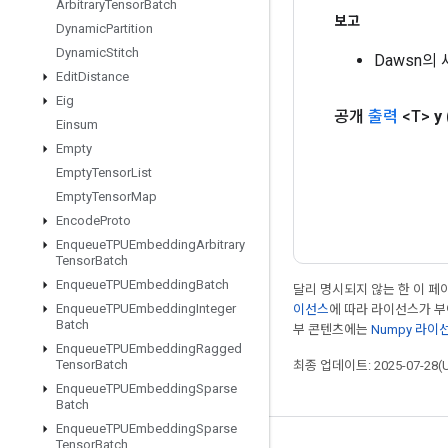
Arbitrary
Tensor
Batch
보고
Dynamic
Partition
Dynamic
Stitch
Dawsn의
Edit
Distance
Eig
공개
출력
<T>
y
Einsum
Empty
Empty
Tensor
List
Empty
Tensor
Map
Encode
Proto
Enqueue
TPUEmbedding
Arbitrary
Tensor
Batch
Enqueue
TPUEmbedding
Batch
달리 명시되지 않는 한 이 
Enqueue
TPUEmbedding
Integer
이선스
에 따라 라이선스가 
Batch
부 콘텐츠에는
Numpy 라이
Enqueue
TPUEmbedding
Ragged
Tensor
Batch
최종 업데이트: 2025-07-28(
Enqueue
TPUEmbedding
Sparse
Batch
Enqueue
TPUEmbedding
Sparse
Tensor
Batch