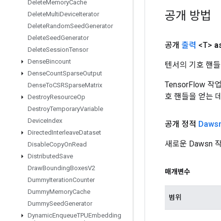
Delete
Memory
Cache
공개 방법
Delete
Multi
Device
Iterator
Delete
Random
Seed
Generator
Delete
Seed
Generator
공개
출력
<T>
a
Delete
Session
Tensor
Dense
Bincount
텐서의 기호 핸들
Dense
Count
Sparse
Output
TensorFlow
Dense
To
CSRSparse
Matrix
호 핸들을 얻는 
Destroy
Resource
Op
Destroy
Temporary
Variable
Device
Index
공개 정적
Daws
Directed
Interleave
Dataset
새로운 Dawsn
Disable
Copy
On
Read
Distributed
Save
Draw
Bounding
Boxes
V2
매개변수
Dummy
Iteration
Counter
Dummy
Memory
Cache
범위
Dummy
Seed
Generator
Dynamic
Enqueue
TPUEmbedding