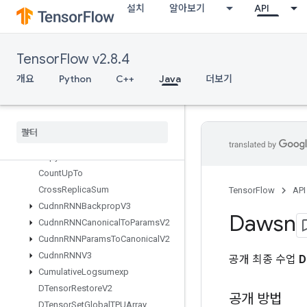
설치
알아보기
API
ConnectTPUEmbeddingHosts
Constant
ConsumeMutexLock
TensorFlow v2.8.4
ControlTrigger
Conv2DBackpropFilterV2
개요
Python
C++
Java
더보기
Conv2DBackpropInputV2
Copy
Copy
Host
Copy
To
Mesh
Copy
To
Mesh
Grad
Count
Up
To
Cross
Replica
Sum
TensorFlow
API
Cudnn
RNNBackprop
V3
Dawsn
Cudnn
RNNCanonical
To
Params
V2
Cudnn
RNNParams
To
Canonical
V2
Cudnn
RNNV3
공개 최종 수업
D
Cumulative
Logsumexp
DTensor
Restore
V2
공개 방법
DTensor
Set
Global
TPUArray