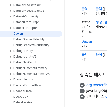
Data
Service
Dataset
출력
출력
()
Data
Service
Dataset
V2
<T>
텐서의 
Dataset
Cardinality
static
생성
(
Dataset
From
Graph
<T 확
새로운 
Dataset
To
Graph
V2
장 번호
Dawsn
>
Debug
Gradient
Identity
Dawsn
Debug
Gradient
Ref
Identity
<T>
Debug
Identity
출력
와이
()
Debug
Identity
V2
<T>
Debug
Nan
Count
Debug
Numeric
Summary
상속된 메서드
Debug
Numeric
Summary
V2
Decode
Image
org.tensorfl
Decode
Padded
Raw
java.lang.
Decode
Proto
인터페이스
Deep
Copy
Delete
Iterator