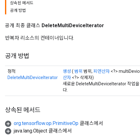
상속된 메서드
공개 방법
공개 최종 클래스
DeleteMultiDeviceIterator
반복자 리소스의 컨테이너입니다.
공개 방법
정적
생성
(
범위
범위,
피연산자
<?> multiDevice
DeleteMultiDeviceIterator
산자
<?> 삭제자)
새로운 DeleteMultiDeviceIterat
다.
상속된 메서드
org.tensorflow.op.PrimitiveOp
클래스에서
ryTensorBatch
java.lang.Object 클래스에서