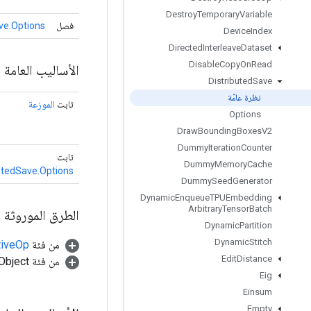
Destroy
Temporary
Variable
فصل
ve.Options
Device
Index
Directed
Interleave
Dataset
Disable
Copy
On
Read
الأساليب العامة
Distributed
Save
نظرة عامّة
ثابت
الموزعة
Options
Draw
Bounding
Boxes
V2
Dummy
Iteration
Counter
ثابت
Dummy
Memory
Cache
utedSave.Options
Dummy
Seed
Generator
Dynamic
Enqueue
TPUEmbedding
Arbitrary
Tensor
Batch
الطرق الموروثة
Dynamic
Partition
Dynamic
Stitch
من فئة
tiveOp
Edit
Distance
من فئة java.lang.Object
Eig
Einsum
Empty