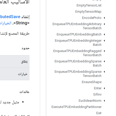
الأساليب العا
Empty
Tensor
List
Empty
Tensor
Map
إنشاء
Save
ibuted
Encode
Proto
<String>،
الخيارا
Enqueue
TPUEmbedding
Arbitrary
Tensor
Batch
طريقة المصنع لإنشاء فئة تلتف
Enqueue
TPUEmbedding
Batch
Enqueue
TPUEmbedding
Integer
Batch
حدود
Enqueue
TPUEmbedding
Ragged
Tensor
Batch
نِطَاق
Enqueue
TPUEmbedding
Sparse
Batch
Enqueue
TPUEmbedding
Sparse
خيارات
Tensor
Batch
Ensure
Shape
Enter
عائدات
Erfinv
Euclidean
Norm
مثيل جديد لـ stributedSave
Execute
TPUEmbedding
Partitioner
Exit