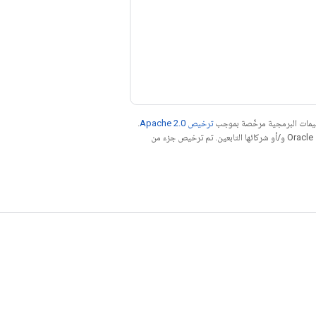
عليمات البرمجية مرخّصة بموجب
ترخيص Apache 2.0‏
.
. إنّ Java هي علامة تجارية مسجَّلة لشركة Oracle و/أو شركائها التابعين. تم ترخيص جزء من