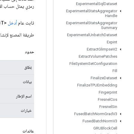
Experimental
Sql
Dataset
رمزي يمثل حساب الإ
Experimental
Stats
Aggregator
Handle
ثابت عام
أدخل
<T>
Experimental
Stats
Aggregator
Summary
طريقة المصنع لإنشا
Experimental
Unbatch
Dataset
Expint
Extract
Glimpse
V2
حدود
Extract
Volume
Patches
File
System
Set
Configuration
نِطَاق
Fill
Finalize
Dataset
بيانات
Finalize
TPUEmbedding
Fingerprint
اسم الإطار
Fresnel
Cos
Fresnel
Sin
خيارات
Fused
Batch
Norm
Grad
V3
Fused
Batch
Norm
V3
GRUBlock
Cell
عائدات