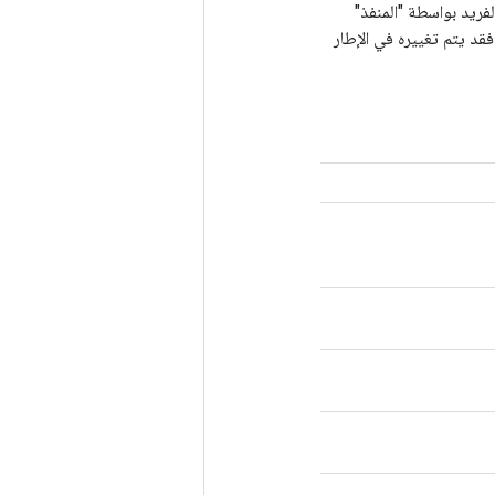
لفريد بواسطة "المنفذ"
ًا في الإطار الفرعي؛ وإلا فقد يتم تغييره في الإطار