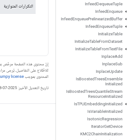
Infeed
Dequeue
Tuple
التكرارات المتوازية
Infeed
Enqueue
Infeed
Enqueue
Prelinearized
Buffer
Infeed
Enqueue
Tuple
Initialize
Table
Initialize
Table
From
Dataset
Initialize
Table
From
Text
File
Inplace
Add
إنّ محتوى هذه الصفحة مرخّص 
Inplace
Sub
للاطّلاع على التفاصيل، يُرجى مرا
Inplace
Update
المحتوى بموجب
umpy license
Is
Boosted
Trees
Ensemble
Initialized
تاريخ التعديل الأخير: 2025-07-28 (حسب التوقيت العالمي المتفَّق عليه)
Is
Boosted
Trees
Quantile
Stream
Resource
Initialized
Is
TPUEmbedding
Initialized
Is
Variable
Initialized
التواصل الاجتماعي
Isotonic
Regression
المدوّنة
Iterator
Get
Device
KMC2Chain
Initialization
المنتدى