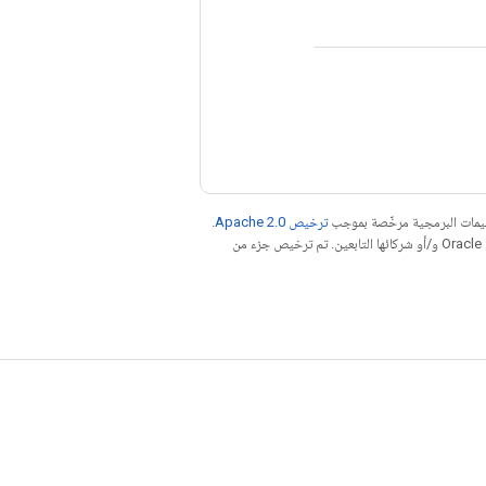
عليمات البرمجية مرخّصة بموجب
ترخيص Apache 2.0‏
.
. إنّ Java هي علامة تجارية مسجَّلة لشركة Oracle و/أو شركائها التابعين. تم ترخيص جزء من