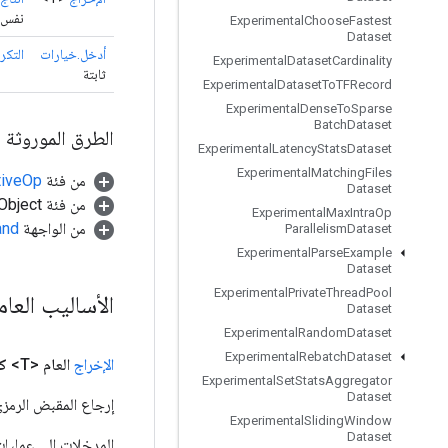
نفس ا
Experimental
Choose
Fastest
Dataset
أدخل.خيارات
التكر
Experimental
Dataset
Cardinality
ثابتة
Experimental
Dataset
To
TFRecord
Experimental
Dense
To
Sparse
Batch
Dataset
الطرق الموروثة
Experimental
Latency
Stats
Dataset
Experimental
Matching
Files
من فئة
tiveOp
Dataset
من فئة java.lang.Object
Experimental
Max
Intra
Op
من الواجهة
and
Parallelism
Dataset
Experimental
Parse
Example
Dataset
Experimental
Private
Thread
Pool
الأساليب العا
Dataset
Experimental
Random
Dataset
Experimental
Rebatch
Dataset
الإخراج
العام <T>
ك
Experimental
Set
Stats
Aggregator
Dataset
إرجاع المقبض الرمزي
Experimental
Sliding
Window
Dataset