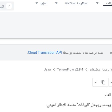
يقات
المنظومة المتكاملة
المزيد
/
تمت ترجمة هذه الصفحة بواسطة
Cloud Translation API‏
.
ة برمجة التطبيقات
TensorFlow v2.8.4
Java
العام
و يجده، ويجعل "البيانات" متاحة للإطار الفرعي.