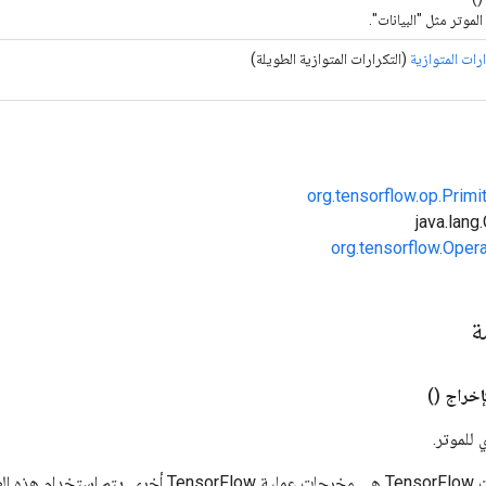
لموتر مثل "البيانات".
ارات المتوازية
(التكرارات المتوازية الطويلة)
org.tensorflow.op.Primi
org.tensorflow.Oper
مة
إخراج
()
 للموتر.
المدخلات إلى عمليات TensorFlow هي مخرجات عملية rFlow