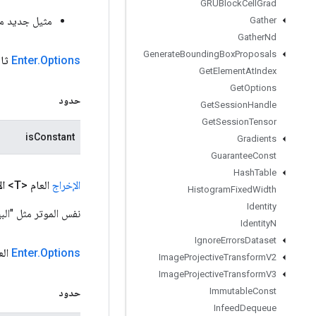
GRUBlock
Cell
Grad
مثيل جديد م
Gather
Gather
Nd
Generate
Bounding
Box
Proposals
Options
.
Enter
ثاب
Get
Element
At
Index
Get
Options
حدود
Get
Session
Handle
Get
Session
Tensor
isConstant
Gradients
Guarantee
Const
Hash
Table
الإخراج
العام <T>
ال
Histogram
Fixed
Width
Identity
نفس الموتر مثل "البي
Identity
N
Ignore
Errors
Dataset
Options
.
Enter
الع
Image
Projective
Transform
V2
Image
Projective
Transform
V3
Immutable
Const
حدود
Infeed
Dequeue