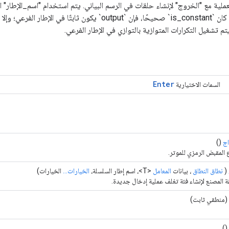
ملية مع "الخروج" لإنشاء حلقات في الرسم البياني. يتم استخدام "اسم_الإطار" ا
لتحديد الإطارات. إذا كان `is_constant` صحيحًا، فإن `output` يكون ثابت
يتم تشغيل التكرارات المتوازية بالتوازي في الإطار الفرعي.
Enter
السمات الاختيارية
اج
()
 المقبض الرمزي للموتر.
(
نطاق النطاق
، بيانات
المعامل
<T>، اسم إطار السلسلة،
الخيارات...
الخيارات)
 المصنع لإنشاء فئة تغلف عملية إدخال جديدة.
(منطقي ثابت)
()