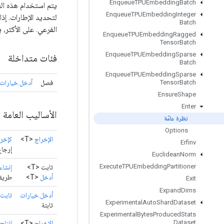
Enqueue
TPUEmbedding
Batch
يتم استخدام هذه الع
Enqueue
TPUEmbedding
Integer
Batch
الفرعي. على الأكثر، 
Enqueue
TPUEmbedding
Ragged
Tensor
Batch
Enqueue
TPUEmbedding
Sparse
فئات متداخلة
Batch
Enqueue
TPUEmbedding
Sparse
فصل
أدخل.خيارات
Tensor
Batch
Ensure
Shape
Enter
الأساليب العامة
نظرة عامّة
Options
الإخراج
<T>
كإخر
Erfinv
إرجاع
Euclidean
Norm
Execute
TPUEmbedding
Partitioner
ثابت <T>
إنشاء
أدخل
<T>
طريقة
Exit
Expand
Dims
أدخل.خيارات
ثابت
Experimental
Auto
Shard
Dataset
ثابتة
Experimental
Bytes
Produced
Stats
Dataset
الإخراج
<T>
انتاج