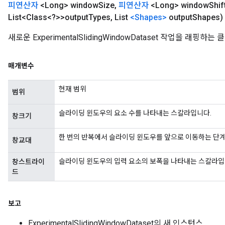
피연산자
<Long> window
Size
,
피연산자
<Long> window
Shif
List<Class<?>>output
Types
,
List
<Shapes>
output
Shapes)
새로운 ExperimentalSlidingWindowDataset 작업을 래
매개변수
현재 범위
범위
슬라이딩 윈도우의 요소 수를 나타내는 스칼라입니다.
창크기
한 번의 반복에서 슬라이딩 윈도우를 앞으로 이동하는 단
창교대
슬라이딩 윈도우의 입력 요소의 보폭을 나타내는 스칼라입
창스트라이
드
보고
ExperimentalSlidingWindowDataset의 새 인스턴스