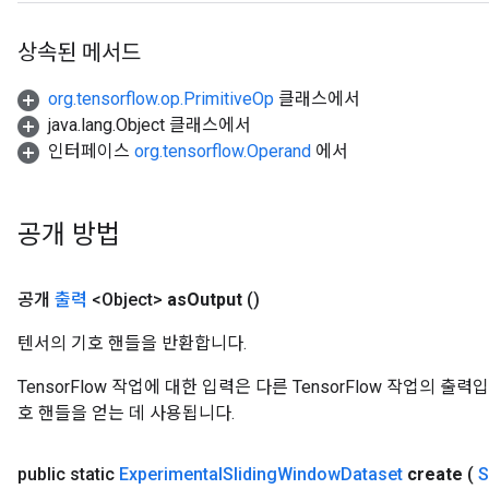
상속된 메서드
org.tensorflow.op.PrimitiveOp
클래스에서
java.lang.Object 클래스에서
인터페이스
org.tensorflow.Operand
에서
공개 방법
공개
출력
<Object>
as
Output
()
텐서의 기호 핸들을 반환합니다.
TensorFlow 작업에 대한 입력은 다른 TensorFlow 작업의 
호 핸들을 얻는 데 사용됩니다.
public static
Experimental
Sliding
Window
Dataset
create
(
S