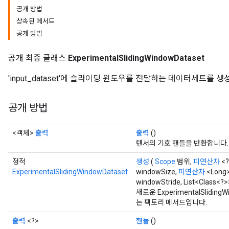
공개 방법
상속된 메서드
공개 방법
공개 최종 클래스
ExperimentalSlidingWindowDataset
'input_dataset'에 슬라이딩 윈도우를 전달하는 데이터세트를 생
공개 방법
<객체>
출력
출력
()
텐서의 기호 핸들을 반환합니다.
정적
생성
(
Scope
범위,
피연산자
<?
ExperimentalSlidingWindowDataset
windowSize,
피연산자
<Long>
windowStride, List<Class<?>
새로운 ExperimentalSlidi
는 팩토리 메서드입니다.
출력
<?>
핸들
()