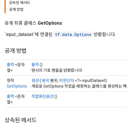
상속된 메서드
공개 방법
공개 최종 클래스
GetOptions
`input_dataset`에 연결된
tf.data.Options
반환합니다.
공개 방법
출력
<문자
출력
()
열>
텐서의 기호 핸들을 반환합니다.
정적
생성
(
범위
범위,
피연산자
<?> inputDataset)
GetOptions
새로운 GetOptions 작업을 래핑하는 클래스를 생성하는 
출력
<문자
직렬화된옵션
()
열>
상속된 메서드