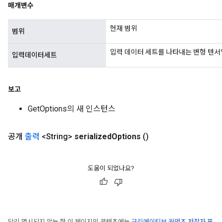
매개변수
현재 범위
범위
입력 데이터 세트를 나타내는 변형 텐서
입력데이터세트
rs
mParameters
rs
보고
Parameters
GetOptions의 새 인스턴스
rParameters
Parameters
공개
출력
<String>
serialized
Options
()
ters
arameters
meters
도움이 되었나요?
rs
tDescentParameters
달리 명시되지 않는 한 이 페이지의 콘텐츠에는
크리에이티브 커먼즈 저작자 표