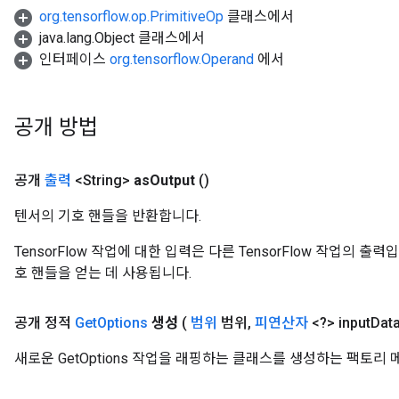
org.tensorflow.op.PrimitiveOp
클래스에서
java.lang.Object 클래스에서
인터페이스
org.tensorflow.Operand
에서
공개 방법
공개
출력
<String>
as
Output
()
텐서의 기호 핸들을 반환합니다.
TensorFlow 작업에 대한 입력은 다른 TensorFlow 작업의 
호 핸들을 얻는 데 사용됩니다.
공개 정적
Get
Options
생성
(
범위
범위
,
피연산자
<?> input
Data
새로운 GetOptions 작업을 래핑하는 클래스를 생성하는 팩토리