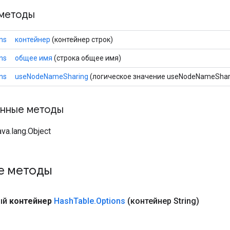
методы
ns
контейнер
(контейнер строк)
ns
общее имя
(строка общее имя)
ns
useNodeNameSharing
(логическое значение useNodeNameShar
нные методы
va.lang.Object
е методы
ый
контейнер
Hash
Table
.
Options
(контейнер String)