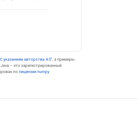
.
С указанием авторства 4.0"
, а примеры
. Java – это зарегистрированный
ирован по
лицензии numpy
.