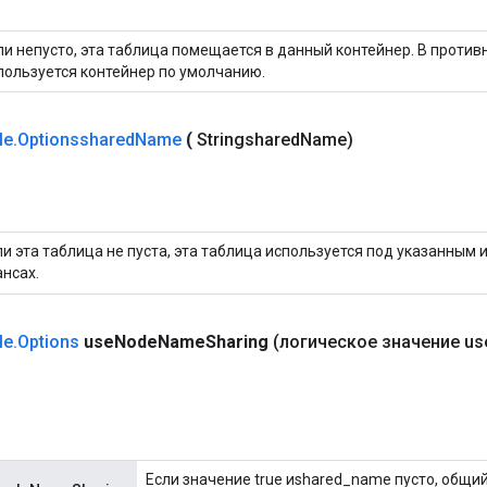
ли непусто, эта таблица помещается в данный контейнер. В против
пользуется контейнер по умолчанию.
le
.
Optionsshared
Name
(
Stringshared
Name)
ли эта таблица не пуста, эта таблица используется под указанным
ансах.
le
.
Options
use
Node
Name
Sharing
(логическое значение us
Если значение true иshared_name пусто, общий