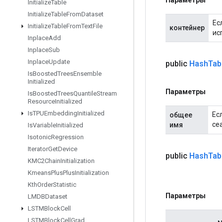
Initialize
Table
Initialize
Table
From
Dataset
Ес
Initialize
Table
From
Text
File
контейнер
ис
Inplace
Add
Inplace
Sub
Inplace
Update
public
Hash
Tab
Is
Boosted
Trees
Ensemble
Initialized
Параметры
Is
Boosted
Trees
Quantile
Stream
Resource
Initialized
Is
TPUEmbedding
Initialized
Ес
общее
се
имя
Is
Variable
Initialized
Isotonic
Regression
Iterator
Get
Device
public
Hash
Tab
KMC2Chain
Initialization
Kmeans
Plus
Plus
Initialization
Kth
Order
Statistic
Параметры
LMDBDataset
LSTMBlock
Cell
LSTMBlock
Cell
Grad