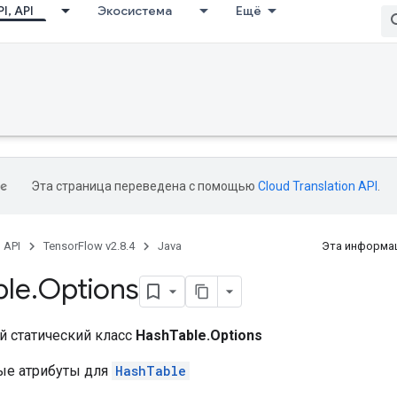
I, API
Экосистема
Ещё
Эта страница переведена с помощью
Cloud Translation API
.
, API
TensorFlow v2.8.4
Java
Эта информац
ble
.
Options
 статический класс
HashTable.Options
ые атрибуты для
HashTable