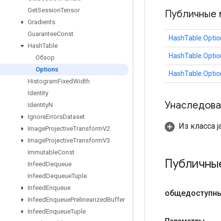
Get
Session
Tensor
Публичные 
Gradients
Guarantee
Const
HashTable.Optio
Hash
Table
HashTable.Optio
Обзор
Options
HashTable.Optio
Histogram
Fixed
Width
Identity
Унаследова
Identity
N
Ignore
Errors
Dataset
Из класса ja
Image
Projective
Transform
V2
Image
Projective
Transform
V3
Immutable
Const
Публичны
Infeed
Dequeue
Infeed
Dequeue
Tuple
Infeed
Enqueue
общедоступн
Infeed
Enqueue
Prelinearized
Buffer
Infeed
Enqueue
Tuple
Параметры