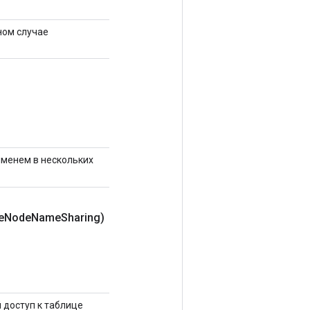
ном случае
 именем в нескольких
e
Node
Name
Sharing)
 доступ к таблице