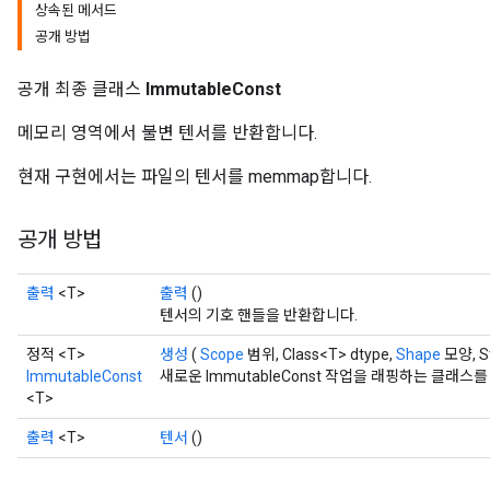
상속된 메서드
공개 방법
공개 최종 클래스
ImmutableConst
메모리 영역에서 불변 텐서를 반환합니다.
현재 구현에서는 파일의 텐서를 memmap합니다.
공개 방법
출력
<T>
출력
()
텐서의 기호 핸들을 반환합니다.
정적 <T>
생성
(
Scope
범위, Class<T> dtype,
Shape
모양, S
ImmutableConst
새로운 ImmutableConst 작업을 래핑하는 클래
<T>
출력
<T>
텐서
()