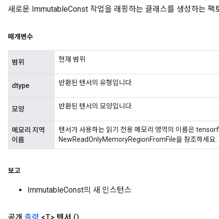
arameters
새로운 ImmutableConst 작업을 래핑하는 클래스를 생성하는 
meters
rs
매개변수
tDescentParameters
현재 범위
범위
반환된 텐서의 유형입니다.
dtype
반환된 텐서의 모양입니다.
모양
텐서가 사용하는 읽기 전용 메모리 영역의 이름은 tensorflo
메모리 지역
NewReadOnlyMemoryRegionFromFile을 참조하세요.
이름
보고
ImmutableConst의 새 인스턴스
공개
출력
<T>
텐서
()