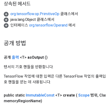
상속된 메서드
org.tensorflow.op.PrimitiveOp
클래스에서
java.lang.Object 클래스에서
인터페이스
org.tensorflow.Operand
에서
공개 방법
공개
출력
<T>
as
Output
()
rs
텐서의 기호 핸들을 반환합니다.
mParameters
rs
TensorFlow 작업에 대한 입력은 다른 TensorFlow 작업의 
Parameters
호 핸들을 얻는 데 사용됩니다.
rParameters
public static
Immutable
Const
<T>
create
(
Scope
범위
,
Cla
Parameters
memory
Region
Name)
ters