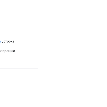
ы
, строка
 операцию