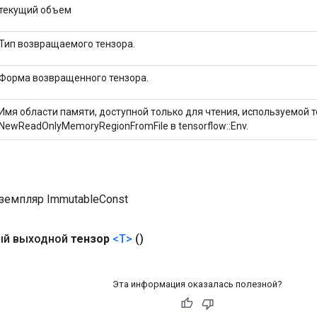
текущий объем
Тип возвращаемого тензора.
Форма возвращенного тензора.
Имя области памяти, доступной только для чтения, используемой т
NewReadOnlyMemoryRegionFromFile в tensorflow::Env.
земпляр ImmutableConst
ый выходной
тензор
<T>
()
Эта информация оказалась полезной?