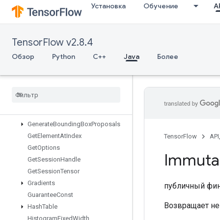
Установка
Обучение
AP
FinalizeTPUEmbedding
Fingerprint
FresnelCos
TensorFlow v2.8.4
FresnelSin
FusedBatchNormGradV3
Обзор
Python
C++
Java
Более
FusedBatchNormV3
GRUBlock
Cell
GRUBlock
Cell
Grad
Gather
Gather
Nd
Generate
Bounding
Box
Proposals
Get
Element
At
Index
TensorFlow
API
Get
Options
Immuta
Get
Session
Handle
Get
Session
Tensor
Gradients
публичный фи
Guarantee
Const
Возвращает не
Hash
Table
Histogram
Fixed
Width