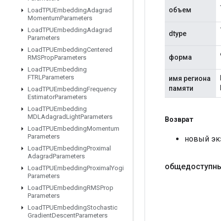
объем
Load
TPUEmbedding
Adagrad
Momentum
Parameters
Load
TPUEmbedding
Adagrad
dtype
Parameters
Load
TPUEmbedding
Centered
форма
RMSProp
Parameters
Load
TPUEmbedding
FTRLParameters
имя региона
памяти
Load
TPUEmbedding
Frequency
Estimator
Parameters
Load
TPUEmbedding
MDLAdagrad
Light
Parameters
Возврат
Load
TPUEmbedding
Momentum
Parameters
новый эк
Load
TPUEmbedding
Proximal
Adagrad
Parameters
общедоступн
Load
TPUEmbedding
Proximal
Yogi
Parameters
Load
TPUEmbedding
RMSProp
Parameters
Load
TPUEmbedding
Stochastic
Gradient
Descent
Parameters