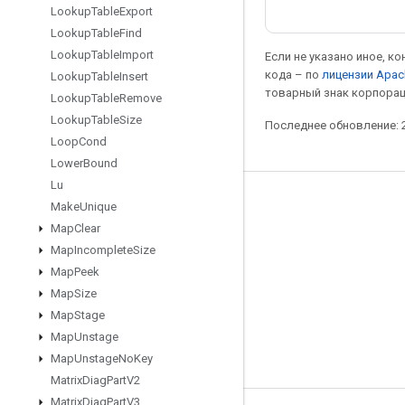
Lookup
Table
Export
Lookup
Table
Find
Lookup
Table
Import
Если не указано иное, к
кода – по
лицензии Apac
Lookup
Table
Insert
товарный знак корпорац
Lookup
Table
Remove
Lookup
Table
Size
Последнее обновление: 2
Loop
Cond
Lower
Bound
Lu
Мы в социальных сетях
Make
Unique
Map
Clear
Блог
Map
Incomplete
Size
Форум
Map
Peek
GitHub
Map
Size
Map
Stage
Twitter
Map
Unstage
YouTube
Map
Unstage
No
Key
Matrix
Diag
Part
V2
Matrix
Diag
Part
V3