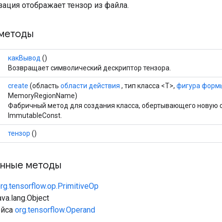
ация отображает тензор из файла.
методы
какВывод
()
Возвращает символический дескриптор тензора.
create
(область
области действия
, тип класса <T>,
фигура форм
MemoryRegionName)
Фабричный метод для создания класса, обертывающего новую
ImmutableConst.
тензор
()
нные методы
rg.tensorflow.op.PrimitiveOp
va.lang.Object
ейса
org.tensorflow.Operand