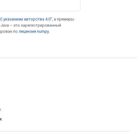
С указанием авторства 4.0"
, а примеры
. Java – это зарегистрированный
ирован по
лицензии numpy
.
а
к