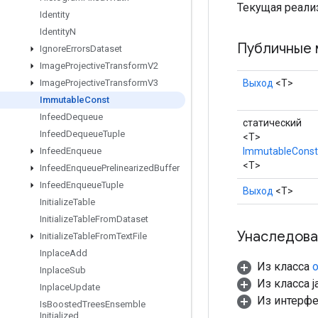
Текущая реализ
Identity
Identity
N
Публичные 
Ignore
Errors
Dataset
Image
Projective
Transform
V2
Выход
<Т>
Image
Projective
Transform
V3
Immutable
Const
Infeed
Dequeue
статический
Infeed
Dequeue
Tuple
<T>
ImmutableConst
Infeed
Enqueue
<T>
Infeed
Enqueue
Prelinearized
Buffer
Infeed
Enqueue
Tuple
Выход
<Т>
Initialize
Table
Initialize
Table
From
Dataset
Унаследова
Initialize
Table
From
Text
File
Inplace
Add
Из класса
o
Inplace
Sub
Из класса ja
Inplace
Update
Из интерф
Is
Boosted
Trees
Ensemble
Initialized