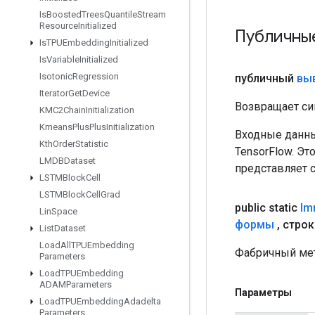
Is
Boosted
Trees
Quantile
Stream
Resource
Initialized
Публичны
Is
TPUEmbedding
Initialized
Is
Variable
Initialized
Isotonic
Regression
публичный
вы
Iterator
Get
Device
Возвращает си
KMC2Chain
Initialization
Kmeans
Plus
Plus
Initialization
Входные данны
Kth
Order
Statistic
TensorFlow. Эт
LMDBDataset
представляет 
LSTMBlock
Cell
LSTMBlock
Cell
Grad
public static
Im
Lin
Space
формы
,
строк
List
Dataset
Load
All
TPUEmbedding
Фабричный мет
Parameters
Load
TPUEmbedding
ADAMParameters
Параметры
Load
TPUEmbedding
Adadelta
Parameters