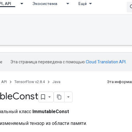
I, API
Экосистема
Ещё
Эта страница переведена с помощью
Cloud Translation API
.
, API
TensorFlow v2.8.4
Java
Эта информац
ble
Const
нальный класс
ImmutableConst
изменяемый тензор из области памяти.