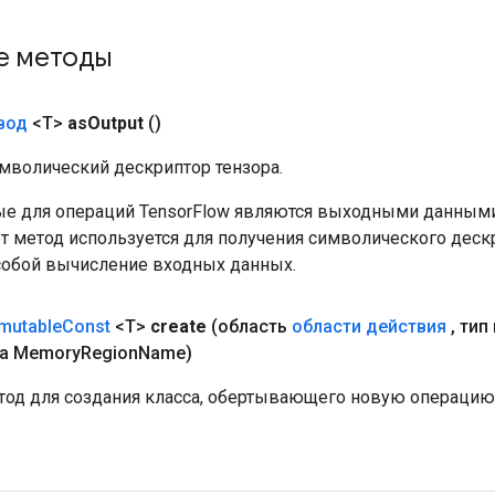
е методы
вод
<T>
as
Output
()
мволический дескриптор тензора.
е для операций TensorFlow являются выходными данными
от метод используется для получения символического деск
собой вычисление входных данных.
mutable
Const
<T>
create
(область
области действия
,
тип 
а Memory
Region
Name)
од для создания класса, обертывающего новую операцию 