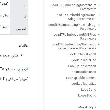
"موتر" م
س
Load
TPUEmbedding
Momentum
Parameters
Load
TPUEmbedding
Proximal
ناقل. م
أنا
Adagrad
Parameters
Load
TPUEmbedding
Proximal
Yogi
`موتر` من النوع T. نفس أحجام الأبعاد م
الخامس
Parameters
Load
TPUEmbedding
RMSProp
Parameters
Load
TPUEmbedding
Stochastic
عائدات
Gradient
Descent
Parameters
Lookup
Table
Export
مثيل جديد من laceSub
Lookup
Table
Find
Lookup
Table
Import
الإخراج
العام <T>
y
Lookup
Table
Insert
Lookup
Table
Remove
"موتر" من النوع T. اسم مستعار لـ "x". محتوى `y` غير محدد إذا كان هناك تكرارات في `i`.
Lookup
Table
Size
Loop
Cond
Lower
Bound
Lu
Make
Unique