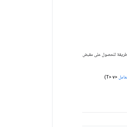
Tenso أخرى. يتم استخدام هذه الطريقة للحصول على مقبض
عامل
<T> v)