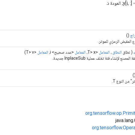
اج
()
ع المقبض الرمزي للموتر.
ء
( نطاق
النطاق
،
المعامل
<T> x،
المعامل
<عدد صحيح> i،
المعامل
<T> v)
المصنع لإنشاء فئة تغلف عملية InplaceSub جديدة.
(
" من النوع T.
org.tensorflow.op.Primi
org.tensorflow.Oper