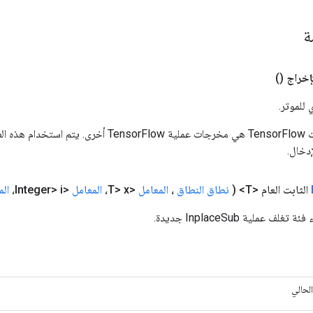
مة
إخراج
()
 للموتر.
المدخلات إلى عمليات TensorFlow هي مخرجات عملية rFlow
دخال.
الثابت العام <T>
(
نطاق النطاق
،
المعامل
<T> x،
المعامل
<Integer> i،
الم
 عملية InplaceSub جديدة.
الحالي