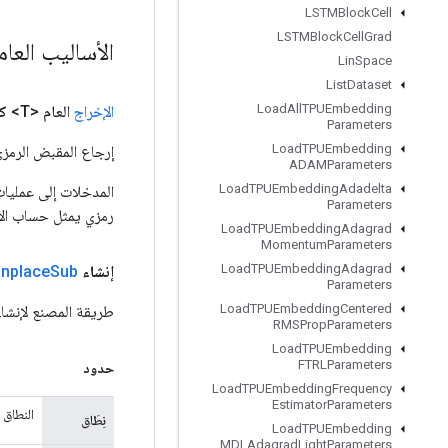
LSTMBlock
Cell
LSTMBlock
Cell
Grad
الأساليب العا
Lin
Space
List
Dataset
Load
All
TPUEmbedding
الإخراج
العام <T>
ك
Parameters
Load
TPUEmbedding
إرجاع المقبض الرمزي
ADAMParameters
Load
TPUEmbedding
Adadelta
Parameters
رمزي يمثل حساب الإ
Load
TPUEmbedding
Adagrad
Momentum
Parameters
Load
TPUEmbedding
Adagrad
إنشاء
Sub
Inplace
Parameters
Load
TPUEmbedding
Centered
طريقة المصنع لإنشاء فئة تغلف
RMSProp
Parameters
Load
TPUEmbedding
FTRLParameters
حدود
Load
TPUEmbedding
Frequency
Estimator
Parameters
النطاق 
نِطَاق
Load
TPUEmbedding
MDLAdagrad
Light
Parameters