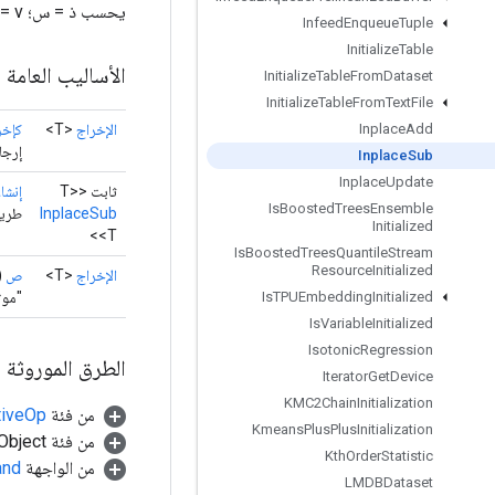
يحسب ذ = س؛ y[i, :] -= v; العودة ذ.
Infeed
Enqueue
Tuple
Initialize
Table
الأساليب العامة
Initialize
Table
From
Dataset
Initialize
Table
From
Text
File
الإخراج
<T>
كإخر
Inplace
Add
إرجا
Inplace
Sub
Inplace
Update
ثابت <T>
إنشا
Is
Boosted
Trees
Ensemble
InplaceSub
طريقة 
Initialized
<T>
Is
Boosted
Trees
Quantile
Stream
Resource
Initialized
الإخراج
<T>
ص
)
"موتر
Is
TPUEmbedding
Initialized
Is
Variable
Initialized
Isotonic
Regression
الطرق الموروثة
Iterator
Get
Device
KMC2Chain
Initialization
من فئة
tiveOp
Kmeans
Plus
Plus
Initialization
من فئة java.lang.Object
Kth
Order
Statistic
من الواجهة
and
LMDBDataset