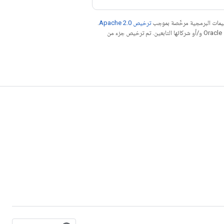
عليمات البرمجية مرخّصة بموجب
ترخيص Apache 2.0‏
.
. إنّ Java هي علامة تجارية مسجَّلة لشركة Oracle و/أو شركائها التابعين. تم ترخيص جزء من