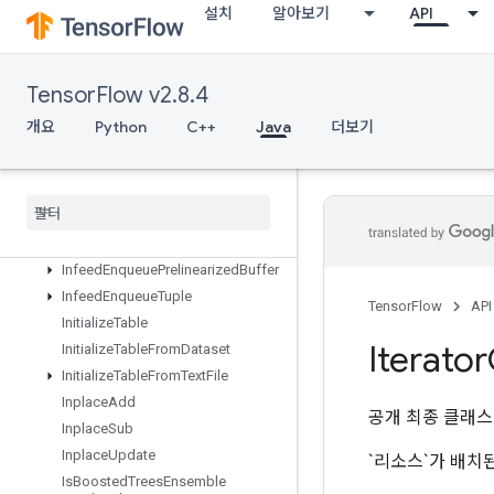
HistogramFixedWidth
설치
알아보기
API
Identity
IdentityN
IgnoreErrorsDataset
TensorFlow v2.8.4
ImageProjectiveTransformV2
개요
Python
C++
Java
더보기
ImageProjectiveTransformV3
Immutable
Const
Infeed
Dequeue
Infeed
Dequeue
Tuple
Infeed
Enqueue
Infeed
Enqueue
Prelinearized
Buffer
Infeed
Enqueue
Tuple
TensorFlow
API
Initialize
Table
Iterator
Initialize
Table
From
Dataset
Initialize
Table
From
Text
File
Inplace
Add
공개 최종 클래
Inplace
Sub
Inplace
Update
`리소스`가 배치
Is
Boosted
Trees
Ensemble