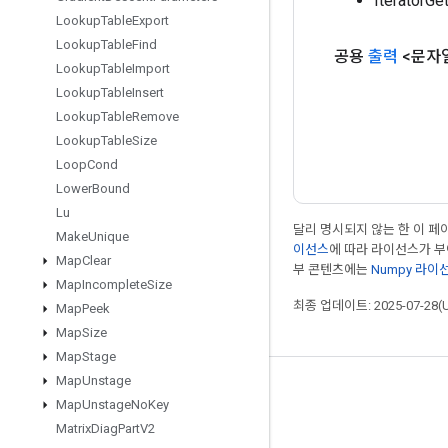
Iterator
Lookup
Table
Export
Lookup
Table
Find
공용
출력
<문자
Lookup
Table
Import
Lookup
Table
Insert
Lookup
Table
Remove
Lookup
Table
Size
Loop
Cond
Lower
Bound
Lu
달리 명시되지 않는 한 이 
Make
Unique
이선스
에 따라 라이선스가 
Map
Clear
부 콘텐츠에는
Numpy 라이
Map
Incomplete
Size
최종 업데이트: 2025-07-28(
Map
Peek
Map
Size
Map
Stage
Map
Unstage
최신 소식 확인하기
Map
Unstage
No
Key
블로그
Matrix
Diag
Part
V2