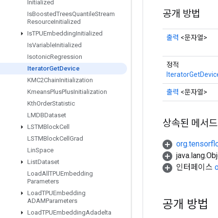
Initialized
공개 방법
Is
Boosted
Trees
Quantile
Stream
Resource
Initialized
Is
TPUEmbedding
Initialized
출력
<문자열>
Is
Variable
Initialized
Isotonic
Regression
정적
Iterator
Get
Device
IteratorGetDevic
KMC2Chain
Initialization
출력
<문자열>
Kmeans
Plus
Plus
Initialization
Kth
Order
Statistic
LMDBDataset
상속된 메서드
LSTMBlock
Cell
LSTMBlock
Cell
Grad
org.tensorfl
Lin
Space
java.lang.
List
Dataset
인터페이스
Load
All
TPUEmbedding
Parameters
Load
TPUEmbedding
공개 방법
ADAMParameters
Load
TPUEmbedding
Adadelta