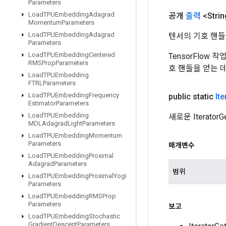
Parameters
Load
TPUEmbedding
Adagrad
공개
출력
<Strin
Momentum
Parameters
Load
TPUEmbedding
Adagrad
텐서의 기호 핸들
Parameters
Load
TPUEmbedding
Centered
TensorFlow
RMSProp
Parameters
호 핸들을 얻는 
Load
TPUEmbedding
FTRLParameters
Load
TPUEmbedding
Frequency
public static
Ite
Estimator
Parameters
Load
TPUEmbedding
새로운 Iterat
MDLAdagrad
Light
Parameters
Load
TPUEmbedding
Momentum
Parameters
매개변수
Load
TPUEmbedding
Proximal
Adagrad
Parameters
범위
Load
TPUEmbedding
Proximal
Yogi
Parameters
Load
TPUEmbedding
RMSProp
Parameters
보고
Load
TPUEmbedding
Stochastic
Gradient
Descent
Parameters