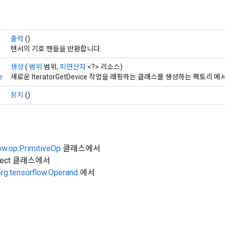
출력
()
텐서의 기호 핸들을 반환합니다.
생성
(
범위
범위,
피연산자
<?> 리소스)
e
새로운 IteratorGetDevice 작업을 래핑하는 클래스를 생성하는 팩토리 
장치
()
ow.op.PrimitiveOp
클래스에서
Object 클래스에서
org.tensorflow.Operand
에서