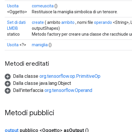
Uscita
comeuscita
()
<Oggetto>
Restituisce la maniglia simbolica di un tensore.
Set di dati
create
( ambito
ambito
, nomi file
operando
<String>, 
LMDB
outputShapes)
statico
Metodo factory per creare una classe che racchiude
Uscita
<?>
maniglia
()
Metodi ereditati
Dalla classe
org.tensorflow.op.PrimitiveOp
Dalla classe java.lang.Object
Dall'interfaccia
org.tensorflow.Operand
Metodi pubblici
output
pubblico <Oggetto>
as
Output
()