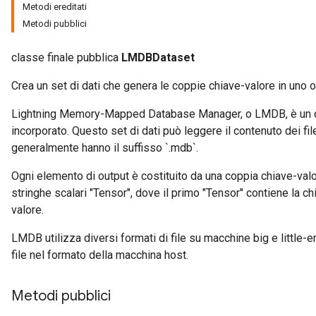
Metodi ereditati
Metodi pubblici
classe finale pubblica
LMDBDataset
Crea un set di dati che genera le coppie chiave-valore in uno o
Lightning Memory-Mapped Database Manager, o LMDB, è un da
rs
incorporato. Questo set di dati può leggere il contenuto dei fi
mParameters
generalmente hanno il suffisso `.mdb`.
rs
Ogni elemento di output è costituito da una coppia chiave-va
Parameters
stringhe scalari "Tensor", dove il primo "Tensor" contiene la ch
valore.
rParameters
Parameters
LMDB utilizza diversi formati di file su macchine big e littl
ters
file nel formato della macchina host.
arameters
meters
Metodi pubblici
rs
tDescentParameters