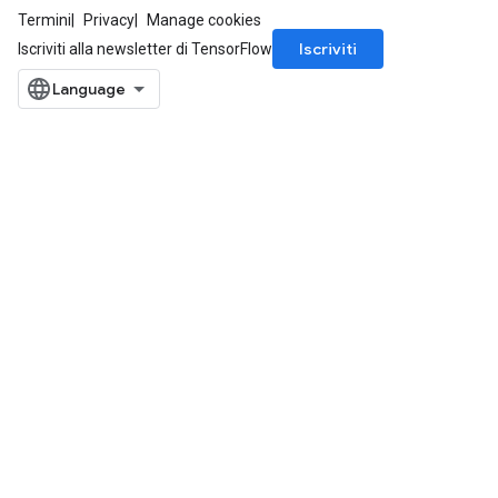
Termini
Privacy
Manage cookies
Iscriviti
Iscriviti alla newsletter di TensorFlow
ize
Requantize
ize
AndReluAndRequantize
u