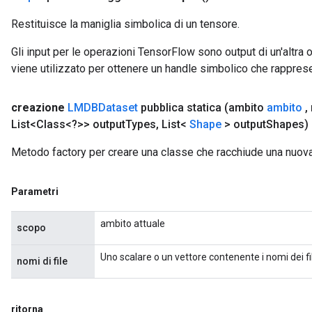
Restituisce la maniglia simbolica di un tensore.
Gli input per le operazioni TensorFlow sono output di un'alt
viene utilizzato per ottenere un handle simbolico che rappresent
creazione
LMDBDataset
pubblica statica
(ambito
ambito
,
List<Class<?>> output
Types
,
List<
Shape
> output
Shapes)
Metodo factory per creare una classe che racchiude una nuo
Parametri
ambito attuale
scopo
Uno scalare o un vettore contenente i nomi dei fil
nomi di file
ritorna