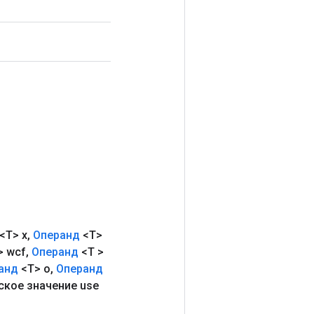
<T> x
,
Операнд
<T>
> wcf
,
Операнд
<T >
анд
<T> o
,
Операнд
ское значение use