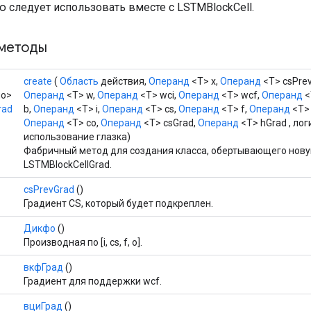
 следует использовать вместе с LSTMBlockCell.
методы
create
(
Область
действия,
Операнд
<T> x,
Операнд
<T> csPrev
ло>
Операнд
<T> w,
Операнд
<T> wci,
Операнд
<T> wcf,
Операнд
<
rad
b,
Операнд
<T> i,
Операнд
<T> cs,
Операнд
<T> f,
Операнд
<T> 
Операнд
<T> co,
Операнд
<T> csGrad,
Операнд
<T> hGrad , ло
использование глазка)
Фабричный метод для создания класса, обертывающего нов
LSTMBlockCellGrad.
csPrevGrad
()
Градиент CS, который будет подкреплен.
Дикфо
()
Производная по [i, cs, f, o].
вкфГрад
()
Градиент для поддержки wcf.
вциГрад
()