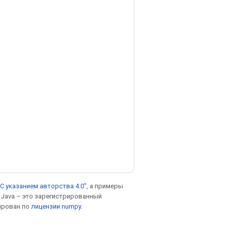
С указанием авторства 4.0"
, а примеры
. Java – это зарегистрированный
ирован по
лицензии numpy
.