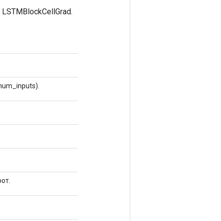
LSTMBlockCellGrad.
num_inputs).
от.