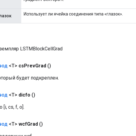
Использует ли ячейка соединения типа «глазок».
лазок
земпляр LSTMBlockCellGrad
вод
<T>
cs
Prev
Grad
()
оторый будет подкреплен.
вод
<T>
dicfo
()
, cs, f, o].
вод
<T>
wcf
Grad
()