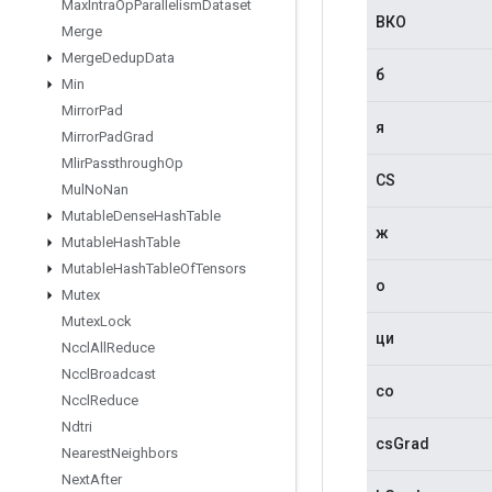
Max
Intra
Op
Parallelism
Dataset
ВКО
Merge
Merge
Dedup
Data
б
Min
Mirror
Pad
я
Mirror
Pad
Grad
Mlir
Passthrough
Op
CS
Mul
No
Nan
Mutable
Dense
Hash
Table
ж
Mutable
Hash
Table
Mutable
Hash
Table
Of
Tensors
о
Mutex
Mutex
Lock
ци
Nccl
All
Reduce
Nccl
Broadcast
со
Nccl
Reduce
Ndtri
csGrad
Nearest
Neighbors
Next
After