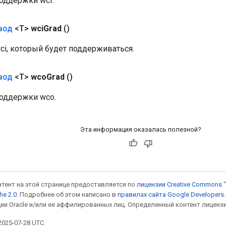
поддержки wcf.
вод
<T>
wci
Grad
()
ci, который будет поддерживаться.
вод
<T>
wco
Grad
()
поддержки wco.
Эта информация оказалась полезной?
онтент на этой странице предоставляется по
лицензии Creative Commons "
he 2.0
. Подробнее об этом написано в
правилах сайта Google Developers
ии Oracle и/или ее аффилированных лиц. Определенный контент лиценз
025-07-28 UTC.