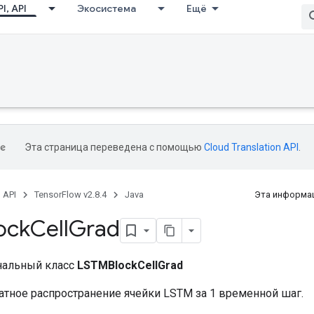
I, API
Экосистема
Ещё
Эта страница переведена с помощью
Cloud Translation API
.
, API
TensorFlow v2.8.4
Java
Эта информац
ock
Cell
Grad
нальный класс
LSTMBlockCellGrad
атное распространение ячейки LSTM за 1 временной шаг.