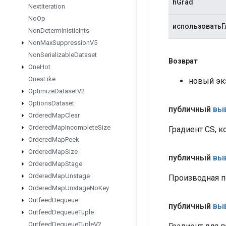
hGrad
Next
Iteration
No
Op
использоватьГ
Non
Deterministic
Ints
Non
Max
Suppression
V5
Non
Serializable
Dataset
Возврат
One
Hot
Ones
Like
новый эк
Optimize
Dataset
V2
Options
Dataset
публичный
вы
Ordered
Map
Clear
Ordered
Map
Incomplete
Size
Градиент CS, к
Ordered
Map
Peek
Ordered
Map
Size
публичный
вы
Ordered
Map
Stage
Ordered
Map
Unstage
Производная по [i
Ordered
Map
Unstage
No
Key
Outfeed
Dequeue
публичный
вы
Outfeed
Dequeue
Tuple
Outfeed
Dequeue
Tuple
V2