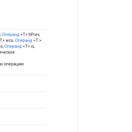
,
Операнд
<T> hPrev,
T> wco,
Операнд
<T >
o,
Операнд
<T> ci,
гическое
ую операцию