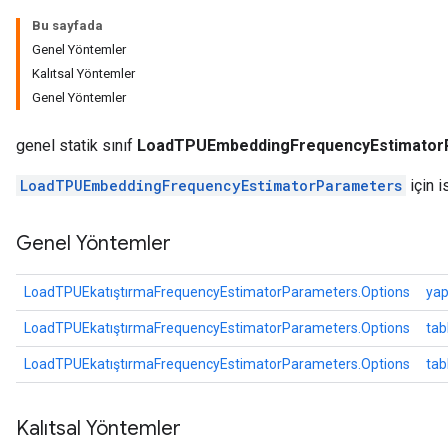
Parameters
Bu sayfada
ters
Genel Yöntemler
arameters
Kalıtsal Yöntemler
meters
Genel Yöntemler
rs
tDescentParameters
genel statik sınıf
LoadTPUEmbeddingFrequencyEstimatorP
LoadTPUEmbeddingFrequencyEstimatorParameters
için i
Genel Yöntemler
LoadTPUEkatıştırmaFrequencyEstimatorParameters.Options
yap
LoadTPUEkatıştırmaFrequencyEstimatorParameters.Options
tab
LoadTPUEkatıştırmaFrequencyEstimatorParameters.Options
tab
Kalıtsal Yöntemler