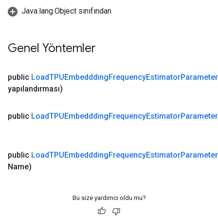
Java.lang.Object sınıfından
Genel Yöntemler
public
Load
TPUEmbeddding
Frequency
Estimator
Paramete
yapılandırması)
public
Load
TPUEmbeddding
Frequency
Estimator
Paramete
public
Load
TPUEmbeddding
Frequency
Estimator
Paramete
Name)
Bu size yardımcı oldu mu?