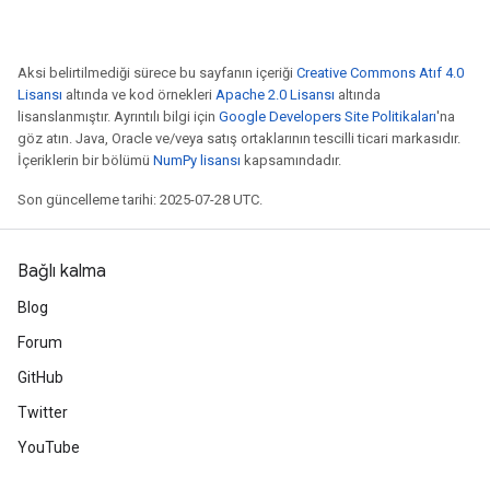
Aksi belirtilmediği sürece bu sayfanın içeriği
Creative Commons Atıf 4.0
Lisansı
altında ve kod örnekleri
Apache 2.0 Lisansı
altında
lisanslanmıştır. Ayrıntılı bilgi için
Google Developers Site Politikaları
'na
göz atın. Java, Oracle ve/veya satış ortaklarının tescilli ticari markasıdır.
İçeriklerin bir bölümü
NumPy lisansı
kapsamındadır.
Son güncelleme tarihi: 2025-07-28 UTC.
Bağlı kalma
Blog
Forum
GitHub
Twitter
YouTube