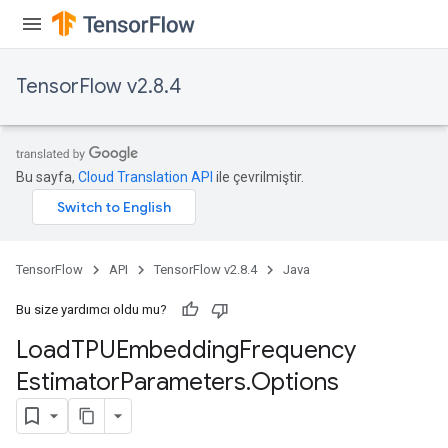
TensorFlow v2.8.4
Bu sayfa,
Cloud Translation API
ile çevrilmiştir.
TensorFlow
API
TensorFlow v2.8.4
Java
rs
mParameters
Bu size yardımcı oldu mu?
rs
Load
TPUEmbedding
Frequency
Parameters
Estimator
Parameters
.
Options
rParameters