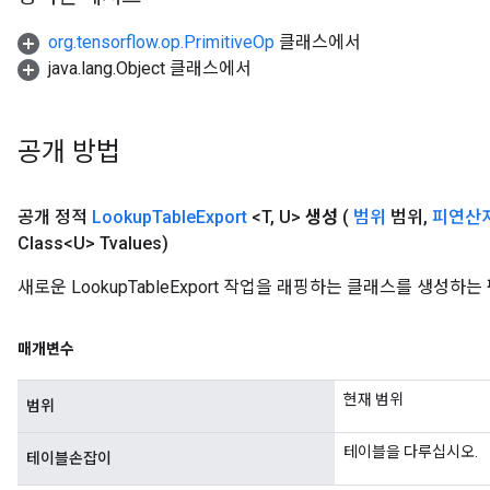
org.tensorflow.op.PrimitiveOp
클래스에서
java.lang.Object 클래스에서
공개 방법
공개 정적
Lookup
Table
Export
<T
,
U>
생성
(
범위
범위
,
피연산
Class<U> Tvalues)
새로운 LookupTableExport 작업을 래핑하는 클래스를 생성하
매개변수
현재 범위
범위
테이블을 다루십시오.
테이블손잡이