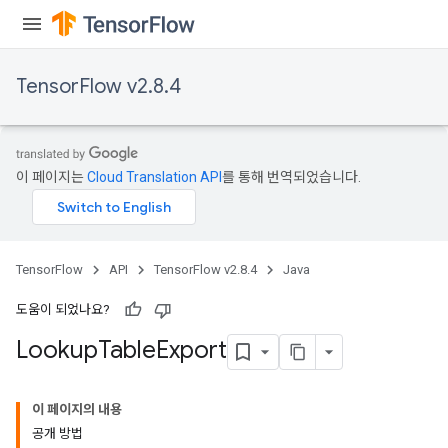
TensorFlow v2.8.4
rs
이 페이지는
Cloud Translation API
를 통해 번역되었습니다.
mParameters
rs
Parameters
TensorFlow
API
TensorFlow v2.8.4
Java
rParameters
Parameters
도움이 되었나요?
ters
Lookup
Table
Export
arameters
meters
rs
이 페이지의 내용
tDescentParameters
공개 방법