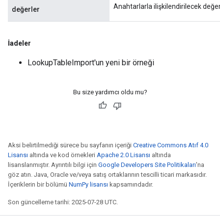
Anahtarlarla ilişkilendirilecek değer
değerler
İadeler
LookupTableImport'un yeni bir örneği
Bu size yardımcı oldu mu?
Aksi belirtilmediği sürece bu sayfanın içeriği
Creative Commons Atıf 4.0
Lisansı
altında ve kod örnekleri
Apache 2.0 Lisansı
altında
lisanslanmıştır. Ayrıntılı bilgi için
Google Developers Site Politikaları
'na
göz atın. Java, Oracle ve/veya satış ortaklarının tescilli ticari markasıdır.
İçeriklerin bir bölümü
NumPy lisansı
kapsamındadır.
Son güncelleme tarihi: 2025-07-28 UTC.