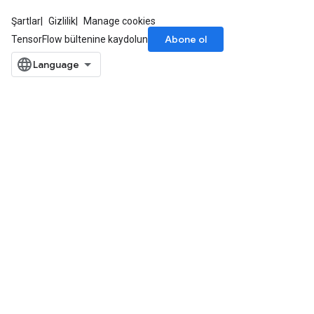
Şartlar
Gizlilik
Manage cookies
Abone ol
TensorFlow bültenine kaydolun
ize
Requantize
ize
AndReluAndRequantize
u
uAndRequantize