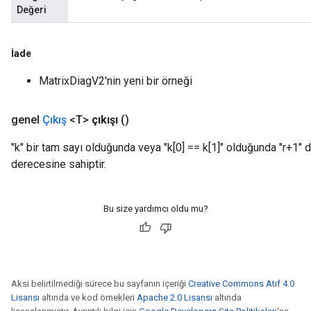
Değeri
İade
MatrixDiagV2'nin yeni bir örneği
genel
Çıkış
<T>
çıkışı
()
"k" bir tam sayı olduğunda veya "k[0] == k[1]" olduğunda "r+1" d
derecesine sahiptir.
Bu size yardımcı oldu mu?
Aksi belirtilmediği sürece bu sayfanın içeriği
Creative Commons Atıf 4.0
Lisansı
altında ve kod örnekleri
Apache 2.0 Lisansı
altında