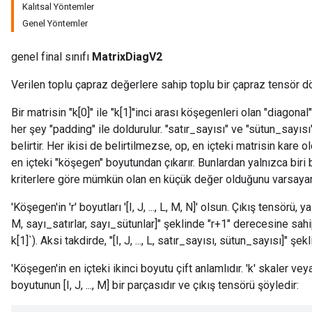
Kalıtsal Yöntemler
Genel Yöntemler
genel final sınıfı
MatrixDiagV2
Verilen toplu çapraz değerlere sahip toplu bir çapraz tensör d
Bir matrisin "k[0]" ile "k[1]''inci arası köşegenleri olan "diagonal
her şey "padding" ile doldurulur. "satır_sayısı" ve "sütun_sayısı
belirtir. Her ikisi de belirtilmezse, op, en içteki matrisin kar
en içteki "köşegen" boyutundan çıkarır. Bunlardan yalnızca biri b
kriterlere göre mümkün olan en küçük değer olduğunu varsayar
'Köşegen'in 'r' boyutları '[I, J, ..., L, M, N]' olsun. Çıkış tensörü, y
M, sayı_satırlar, sayı_sütunlar]" şeklinde "r+1" derecesine sahipt
k[1]`). Aksi takdirde, "[I, J, ..., L, satır_sayısı, sütun_sayısı]" şe
'Köşegen'in en içteki ikinci boyutu çift anlamlıdır. 'k' skaler veya
boyutunun [I, J, ..., M] bir parçasıdır ve çıkış tensörü şöyledir: