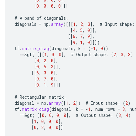
[
0
,
0
,
0
,
0
]]]
#
A
band
of
diagonals
.
diagonals
=
np
.
array
(
[[[
1
,
2
,
3
]
,
#
Input
shape
:
[
4
,
5
,
0
]]
,
[[
6
,
7
,
9
]
,
[
9
,
1
,
0
]]]
)
tf
.
matrix_diag
(
diagonals
,
k
=
(
-
1
,
0
))
==
&
gt
;
[[[
1
,
0
,
0
]
,
#
Output
shape
:
(
2
,
3
,
3
)
[
4
,
2
,
0
]
,
ize
[
0
,
5
,
3
]]
,
[[
6
,
0
,
0
]
,
[
9
,
7
,
0
]
,
[
0
,
1
,
9
]]]
#
Rectangular
matrix
.
Requantize
diagonal
=
np
.
array
(
[
1
,
2
]
)
#
Input
shape
:
(
2
)
tf
.
matrix_diag
(
diagonal
,
k
=
-
1
,
num_rows
=
3
,
nu
ize
==
&
gt
;
[[
0
,
0
,
0
,
0
]
,
#
Output
shape
:
(
3
,
4
)
AndReluAndRequantize
[
1
,
0
,
0
,
0
]
,
u
[
0
,
2
,
0
,
0
]]
uAndRequantize