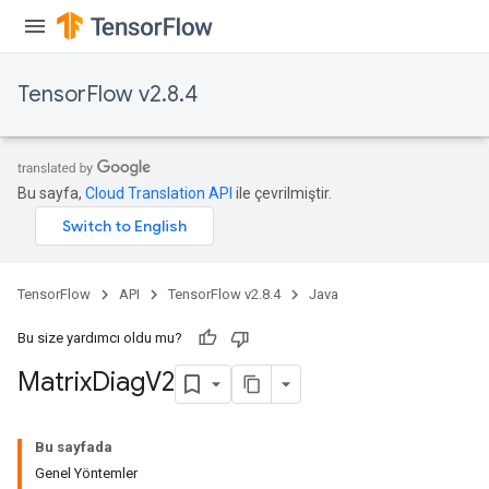
TensorFlow v2.8.4
Bu sayfa,
Cloud Translation API
ile çevrilmiştir.
TensorFlow
API
TensorFlow v2.8.4
Java
Bu size yardımcı oldu mu?
Matrix
Diag
V2
Bu sayfada
Genel Yöntemler