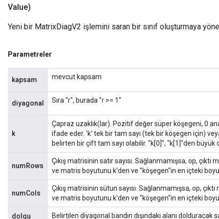
Value)
Yeni bir MatrixDiagV2 işlemini saran bir sınıf oluşturmaya yöne
Parametreler
mevcut kapsam
kapsam
Sıra "r", burada "r >= 1"
diyagonal
Çapraz uzaklık(lar). Pozitif değer süper köşegeni, 0 an
k
ifade eder. 'k' tek bir tam sayı (tek bir köşegen için) vey
belirten bir çift tam sayı olabilir. "k[0]", "k[1]"den büyük
Çıkış matrisinin satır sayısı. Sağlanmamışsa, op, çıktı 
numRows
ve matris boyutunu k'den ve "köşegen"in en içteki boyu
Çıkış matrisinin sütun sayısı. Sağlanmamışsa, op, çıktı
numCols
ve matris boyutunu k'den ve "köşegen"in en içteki boyu
Belirtilen diyagonal bandın dışındaki alanı dolduracak sa
dolgu