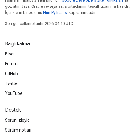
lisanslanmıştır. Ayrıntılı bilgi için
Google Developers Site Politikaları
'na
göz atın. Java, Oracle ve/veya satış ortaklarının tescilli ticari markasıdır.
İçeriklerin bir bölümü
NumPy lisansı
kapsamındadır.
Son güncelleme tarihi: 2026-04-10 UTC.
m
Bağlı kalma
Blog
rs
Forum
eters
GitHub
ntumParameters
ters
Twitter
ropParameters
YouTube
s
atorParameters
Destek
ghtParameters
meters
Sorun izleyici
adParameters
Sürüm notları
rameters