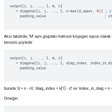
output
[
i
,
j
,
...,
l
,
m
,
n
]
=
diagonal
[
i
,
j
,
...,
l
,
n
-
max
(
d_upper
,
0
)
]
;
i
padding_value
;
o
Aksi takdirde, 'M' aynı gruptaki matrisin köşegen sayısı olarak k
tensörü şöyledir:
output
[
i
,
j
,
...,
l
,
m
,
n
]
=
diagonal
[
i
,
j
,
...,
l
,
diag_index
,
index_in_d
padding_value
burada 'd = n - m', 'diag_index = k[1] - d' ve 'index_in_diag = n -
Örneğin: