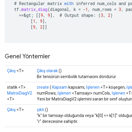
#
Rectangular
matrix
with
inferred
num_cols
and
p
tf
.
matrix_diag
(
diagonal
,
k
=
-
1
,
num_rows
=
3
,
pa
==
&
gt
;
[[
9
,
9
]
,
#
Output
shape
:
(
3
,
2
)
AndRelu
[
1
,
9
]
,
AndReluAndRequantize
[
9
,
2
]]
ize
Requantize
Genel Yöntemler
ize
Çıkış
<T>
Çıkış olarak
()
Bir tensörün sembolik tutamacını döndürür.
statik <T>
create
(
Kapsam
kapsamı,
İşlenen
<T> köşegen,
İş
MatrixDiagV2
numRows,
İşlenen
<Tamsayı> numCols,
İşlenen
<T>
<T>
Yeni bir MatrixDiagV2 işlemini saran bir sınıf oluşt
Çıkış
<T>
çıktı
()
"k" bir tamsayı olduğunda veya "k[0] == k[1]" olduğu
"r" derecesine sahiptir.