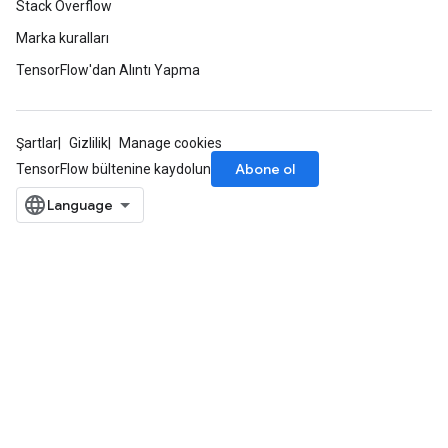
Stack Overflow
eters
ientDescentParameters
Marka kuralları
TensorFlow'dan Alıntı Yapma
Şartlar
Gizlilik
Manage cookies
Abone ol
TensorFlow bültenine kaydolun