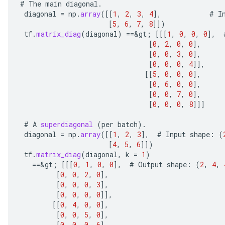
#
The
main
diagonal
.
diagonal
=
np
.
array
(
[[
1
,
2
,
3
,
4
]
,
#
I
[
5
,
6
,
7
,
8
]]
)
tf
.
matrix_diag
(
diagonal
)
==
&
gt
;
[[[
1
,
0
,
0
,
0
]
,
[
0
,
2
,
0
,
0
]
,
[
0
,
0
,
3
,
0
]
,
[
0
,
0
,
0
,
4
]]
,
[[
5
,
0
,
0
,
0
]
,
[
0
,
6
,
0
,
0
]
,
[
0
,
0
,
7
,
0
]
,
[
0
,
0
,
0
,
8
]]]
#
A
superdiagonal
(
per
batch
).
diagonal
=
np
.
array
(
[[
1
,
2
,
3
]
,
#
Input
shape
:
(
[
4
,
5
,
6
]]
)
tf
.
matrix_diag
(
diagonal
,
k
=
1
)
==
&
gt
;
[[[
0
,
1
,
0
,
0
]
,
#
Output
shape
:
(
2
,
4
,
[
0
,
0
,
2
,
0
]
,
[
0
,
0
,
0
,
3
]
,
[
0
,
0
,
0
,
0
]]
,
[[
0
,
4
,
0
,
0
]
,
[
0
,
0
,
5
,
0
]
,
[
0
,
0
,
0
,
6
]
,