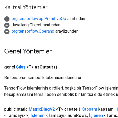
Kalıtsal Yöntemler
org.tensorflow.op.PrimitiveOp
sınıfından
Java.lang.Object sınıfından
org.tensorflow.Operand
arayüzünden
Genel Yöntemler
genel
Çıkış
<T>
as
Output
()
Bir tensörün sembolik tutamacını döndürür.
TensorFlow işlemlerinin girdileri, başka bir TensorFlow işleminin
hesaplanmasını temsil eden sembolik bir tanıtıcı elde etmek için
public static
Matrix
Diag
V2
<T>
create
(
Kapsam
kapsamı
,
<Tamsayı> k
,
İşlenen
<Tamsayı> num
Rows
,
İşlenen
<Tamsa