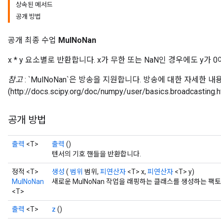
상속된 메서드
공개 방법
공개 최종 수업
MulNoNan
x * y 요소별로 반환합니다. x가 무한 또는 NaN인 경우에도 y가 
참고
: `MulNoNan`은 방송을 지원합니다. 방송에 대한 자세한 내용
(http://docs.scipy.org/doc/numpy/user/basics.broadcast
공개 방법
출력
<T>
출력
()
텐서의 기호 핸들을 반환합니다.
정적 <T>
생성
(
범위
범위,
피연산자
<T> x,
피연산자
<T> y)
MulNoNan
새로운 MulNoNan 작업을 래핑하는 클래스를 생성하는 팩
<T>
출력
<T>
z
()