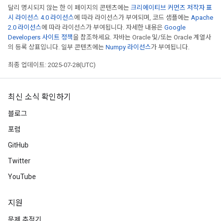
달리 명시되지 않는 한 이 페이지의 콘텐츠에는
크리에이티브 커먼즈 저작자 표
시 라이선스 4.0 라이선스
에 따라 라이선스가 부여되며, 코드 샘플에는
Apache
Requantize
2.0 라이선스
에 따라 라이선스가 부여됩니다. 자세한 내용은
Google
ize
Developers 사이트 정책
을 참조하세요. 자바는 Oracle 및/또는 Oracle 계열사
AndReluAndRequantize
의 등록 상표입니다. 일부 콘텐츠에는
Numpy 라이선스
가 부여됩니다.
u
최종 업데이트: 2025-07-28(UTC)
uAndRequantize
최신 소식 확인하기
AndRelu
블로그
AndReluAndRequantize
포럼
ize
GitHub
Twitter
Requantize
YouTube
ize
지원
문제 추적기