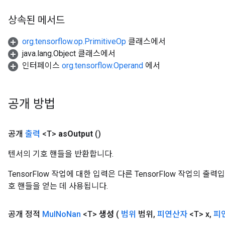
상속된 메서드
org.tensorflow.op.PrimitiveOp
클래스에서
java.lang.Object 클래스에서
인터페이스
org.tensorflow.Operand
에서
공개 방법
공개
출력
<T>
as
Output
()
텐서의 기호 핸들을 반환합니다.
TensorFlow 작업에 대한 입력은 다른 TensorFlow 작업의 
호 핸들을 얻는 데 사용됩니다.
공개 정적
Mul
No
Nan
<T>
생성
(
범위
범위
,
피연산자
<T> x
,
피