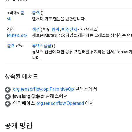
<객체>
출
출력
()
력
텐서의 기호 핸들을 반환합니다.
정적
생성
( 범위
범위
,
피연산자
<?> 뮤텍스)
MutexLock
새로운 MutexLock 작업을 래핑하는 클래스를 생성하는 
출력
<?>
뮤텍스잠금
()
뮤텍스 잠금에 대한 공유 포인터를 유지하는 텐서. Tensor
니다.
ize
상속된 메서드
org.tensorflow.op.PrimitiveOp
클래스에서
java.lang.Object 클래스에서
인터페이스
org.tensorflow.Operand
에서
Requantize
ize
공개 방법
AndReluAndRequantize
u