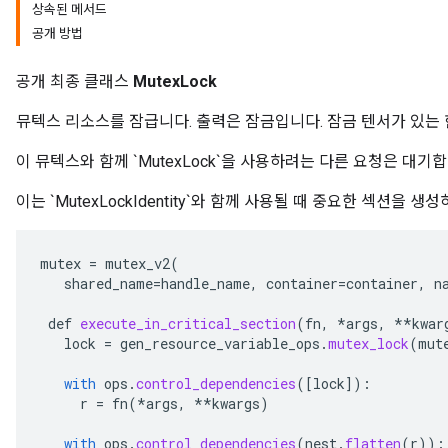
상속된 메서드
공개 방법
공개 최종 클래스
MutexLock
뮤텍스 리소스를 잠급니다. 출력은 잠금입니다. 잠금 텐서가 있는 
이 뮤텍스와 함께 `MutexLock`을 사용하려는 다른 요청은 대기합
이는 `MutexLockIdentity`와 함께 사용될 때 중요한 섹션을 
mutex
=
mutex_v2
(
shared_name
=
handle_name
,
container
=
container
,
n
def
execute_in_critical_section
(
fn
,
*
args
,
**
kwar
lock
=
gen_resource_variable_ops
.
mutex_lock
(
mut
with
ops
.
control_dependencies
(
[
lock
]
):
r
=
fn
(
*
args
,
**
kwargs
)
with
ops
.
control_dependencies
(
nest
.
flatten
(
r
)):