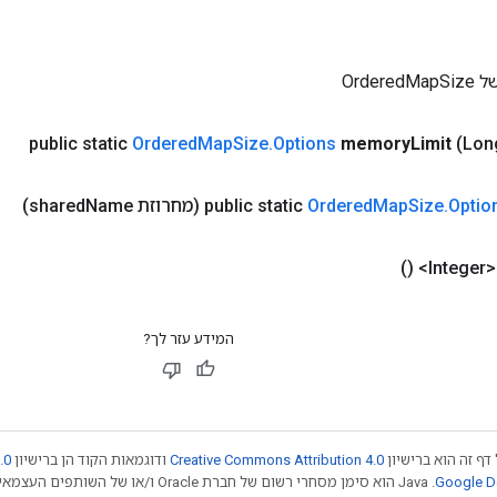
Order
public static
Ordered
Map
Size
.
Options
memory
Limit
(Lon
Optio
.
Size
Map
Ordered
public static
(מחרוזת shared
Name)
I>
()
המידע עזר לך?
דף זה הוא ברישיון
Creative Commons Attribution 4.0
ודוגמאות הקוד הן ברישיון
.0
.‏ Java הוא סימן מסחרי רשום של חברת Oracle ו/או של השותפים העצמאיים שלה. חלק מהתוכן הוא ב