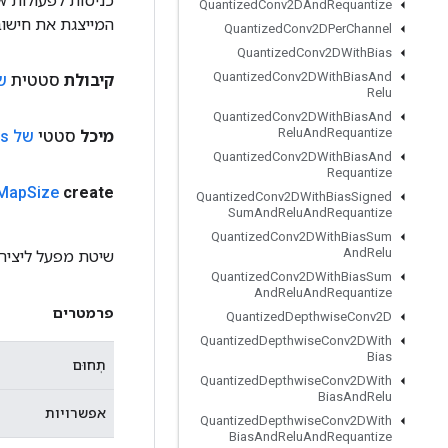
Quantized
Conv2DAnd
Requantize
המייצגת את חישוב
Quantized
Conv2DPer
Channel
Quantized
Conv2DWith
Bias
Quantized
Conv2DWith
Bias
And
קיבולת
סטטית
של 
Relu
Quantized
Conv2DWith
Bias
And
Relu
And
Requantize
מיכל
סטטי
של Ordered
ns
Quantized
Conv2DWith
Bias
And
Requantize
Map
Size
create
Quantized
Conv2DWith
Bias
Signed
Sum
And
Relu
And
Requantize
Quantized
Conv2DWith
Bias
Sum
And
Relu
שיטת מפעל ליצירת מחלקה 
Quantized
Conv2DWith
Bias
Sum
And
Relu
And
Requantize
פרמטרים
Quantized
Depthwise
Conv2D
Quantized
Depthwise
Conv2DWith
Bias
תְחוּם
Quantized
Depthwise
Conv2DWith
Bias
And
Relu
אפשרויות
Quantized
Depthwise
Conv2DWith
Bias
And
Relu
And
Requantize