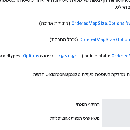
כניסות לפעולות TensorFlow הן יציאות של פעולת rFlow
 הקלט.
Ordered
Options
.
Size
Map
(קיבולת ארוכה)
Optio
.
Size
Map
(מיכל מחרוזת)
Ordered
public static
(
היקף היקף
,
רשימה<Class<?>> dtypes
Options
,
העוטפת פעולת OrderedMapSize חדשה.
ההיקף הנוכחי
נושא ערכי תכונות אופציונליות