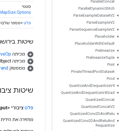
Parallel
Concat
סטטי
Parallel
Dynamic
Stitch
MapSize.Options
Parse
Example
Dataset
V2
Parse
Example
V2
פלט
<מספר שלם>
Parse
Sequence
Example
V2
Placeholder
שיטות בירושה
Placeholder
With
Default
Prelinearize
מכיתה
tiveOp
Prelinearize
Tuple
מכיתה java.lang.Object
Print
מממשק
rand
Private
Thread
Pool
Dataset
Prod
Quantize
And
Dequantize
V4
שיטות ציבו
Quantize
And
Dequantize
V4Grad
Quantized
Concat
Quantized
Concat
V2
פלט
ציבורי <Integer>
put
Quantized
Conv2DAnd
Relu
מחזירה את הידית 
Quantized
Conv2DAnd
Relu
And
Requantize