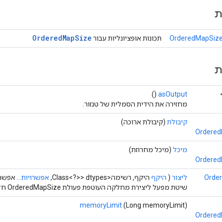
ת
Ordered
Map
Size
OrderedMapSize
תכונות אופציונליות עבור
ת
()
asOutput
מחזירה את הידית הסמלית של טנזור.
קיבולת
(קיבולת ארוכה)
Ordered
מיכל
(מיכל מחרוזת)
Ordered
Orde
ליצור
(
היקף
היקף, רשימה<Class<?>> dtypes,
אפשרויות...
אפשרו
שיטת מפעל ליצירת מחלקה העוטפת פעולת OrderedMapSize חדשה.
memoryLimit
(Long memoryLimit)
Ordered