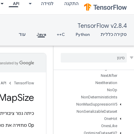
התקנה
למידה
API
MutableDenseHashTable
MutableHashTable
MutableHashTableOfTensors
TensorFlow v2.8.4
Mutex
MutexLock
סקירה כללית
Python
C++
Java
עוד
NcclAllReduce
Nccl
Broadcast
Nccl
Reduce
Ndtri
Nearest
Neighbors
Next
After
Next
Iteration
API
TensorFlow
No
Op
Map
Size
Non
Deterministic
Ints
Non
Max
Suppression
V5
Non
Serializable
Dataset
כיתה גמר ציבורית
One
Hot
Op מחזירה את מספר האלמנטים במיכל הבסיסי.
Ones
Like
Optimize
Dataset
V2