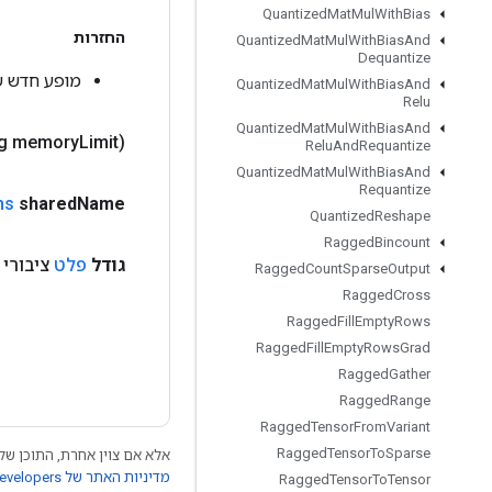
Quantized
Mat
Mul
With
Bias
החזרות
Quantized
Mat
Mul
With
Bias
And
Dequantize
מופע חדש של edMapSize
Quantized
Mat
Mul
With
Bias
And
Relu
Quantized
Mat
Mul
With
Bias
And
g memory
Limit)
Relu
And
Requantize
Quantized
Mat
Mul
With
Bias
And
Requantize
ns
shared
Name
Quantized
Reshape
Ragged
Bincount
גודל
פלט
ציבורי <nteger
Ragged
Count
Sparse
Output
Ragged
Cross
Ragged
Fill
Empty
Rows
Ragged
Fill
Empty
Rows
Grad
Ragged
Gather
Ragged
Range
Ragged
Tensor
From
Variant
Ragged
Tensor
To
Sparse
אלא אם צוין אחרת, התוכן של 
מדיניות האתר של Google Developers‏
Ragged
Tensor
To
Tensor