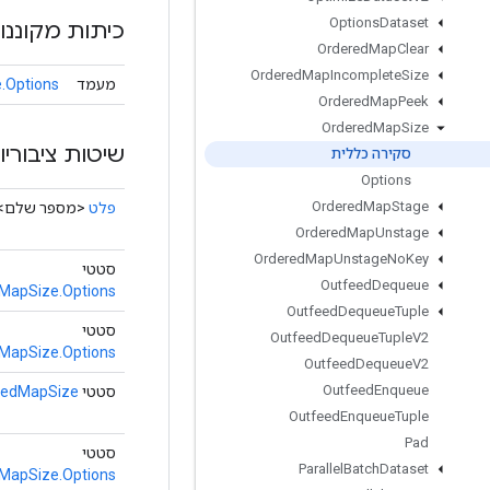
Options
Dataset
כיתות מקוננו
Ordered
Map
Clear
Ordered
Map
Incomplete
Size
מעמד
.Options
Ordered
Map
Peek
Ordered
Map
Size
שיטות ציבוריו
סקירה כללית
Options
Ordered
Map
Stage
פלט
<מספר שלם>
Ordered
Map
Unstage
Ordered
Map
Unstage
No
Key
סטטי
Outfeed
Dequeue
MapSize.Options
Outfeed
Dequeue
Tuple
סטטי
Outfeed
Dequeue
Tuple
V2
MapSize.Options
Outfeed
Dequeue
V2
Outfeed
Enqueue
סטטי
redMapSize
Outfeed
Enqueue
Tuple
Pad
סטטי
Parallel
Batch
Dataset
MapSize.Options