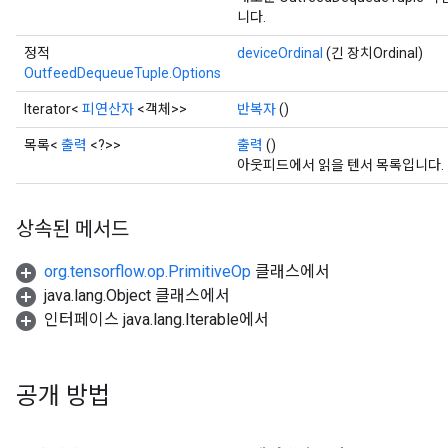
니다.
정적
deviceOrdinal
(긴 장치Ordinal)
OutfeedDequeueTuple.Options
Iterator<
피연산자
<객체>>
반복자
()
목록<
출력
<?>>
출력
()
ize
아웃피드에서 읽을 텐서 목록입니다.
상속된 메서드
org.tensorflow.op.PrimitiveOp
클래스에서
Requantize
java.lang.Object 클래스에서
ize
인터페이스 java.lang.Iterable에서
AndReluAndRequantize
u
uAndRequantize
공개 방법
AndRelu