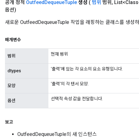
공개 정적
Outfeed
Dequeue
Tuple
생성
(
범위
범위
,
List<Class
AndReluAndRequantize
옵션)
ize
새로운 OutfeedDequeueTuple 작업을 래핑하는 클래스를 생
Requantize
매개변수
ize
현재 범위
범위
'출력'에 있는 각 요소의 요소 유형입니다.
dtypes
'출력'의 각 텐서 모양.
모양
선택적 속성 값을 전달합니다.
옵션
보고
OutfeedDequeueTuple의 새 인스턴스