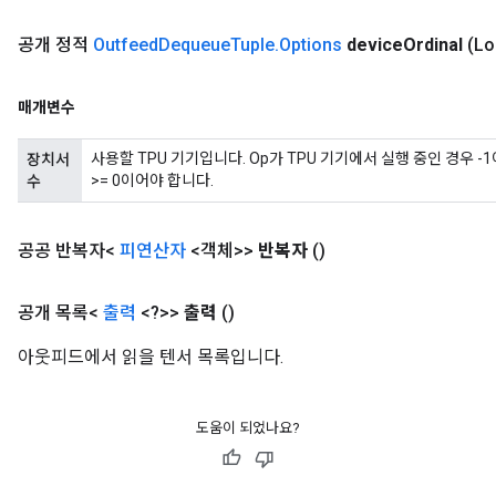
공개 정적
Outfeed
Dequeue
Tuple
.
Options
device
Ordinal
(Lo
매개변수
사용할 TPU 기기입니다. Op가 TPU 기기에서 실행 중인 경우 -
장치서
>= 0이어야 합니다.
수
공공 반복자<
피연산자
<객체>>
반복자
()
공개 목록<
출력
<?>>
출력
()
아웃피드에서 읽을 텐서 목록입니다.
도움이 되었나요?