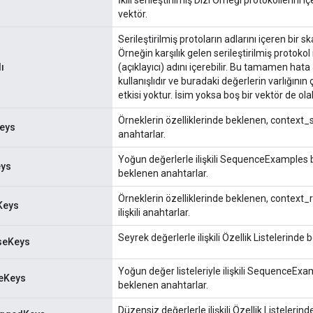
vektör.
Serileştirilmiş protoların adlarını içeren bir s
Örneğin karşılık gelen serileştirilmiş protokol
ı
(açıklayıcı) adını içerebilir. Bu tamamen hat
kullanışlıdır ve buradaki değerlerin varlığının 
etkisi yoktur. İsim yoksa boş bir vektör de olabi
Örneklerin özelliklerinde beklenen, context_sp
eys
anahtarlar.
Yoğun değerlerle ilişkili SequenceExamples 
ys
beklenen anahtarlar.
Örneklerin özelliklerinde beklenen, context_
Keys
ilişkili anahtarlar.
Seyrek değerlerle ilişkili Özellik Listelerinde
rseKeys
Yoğun değer listeleriyle ilişkili SequenceExa
seKeys
beklenen anahtarlar.
Düzensiz değerlerle ilişkili Özellik Listelerin