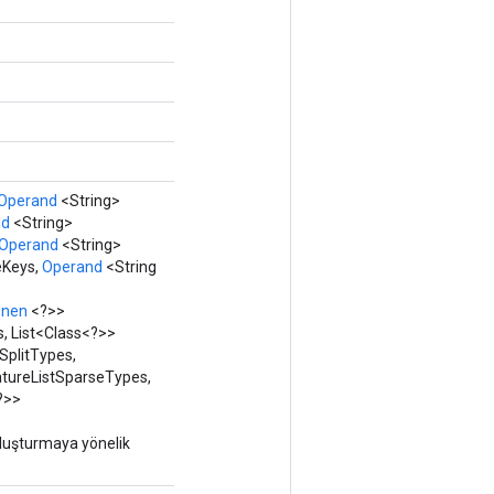
Operand
<String>
nd
<String>
Operand
<String>
eKeys,
Operand
<String
enen
<?>>
, List<Class<?>>
plitTypes,
atureListSparseTypes,
?>>
oluşturmaya yönelik