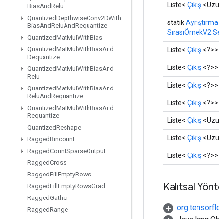
Liste<
Çıkış
<Uzu
Bias
And
Relu
Quantized
Depthwise
Conv2DWith
statik
Ayrıştırma
Bias
And
Relu
And
Requantize
SırasıÖrnekV2.S
Quantized
Mat
Mul
With
Bias
Quantized
Mat
Mul
With
Bias
And
Liste<
Çıkış
<?>>
Dequantize
Liste<
Çıkış
<?>>
Quantized
Mat
Mul
With
Bias
And
Relu
Liste<
Çıkış
<?>>
Quantized
Mat
Mul
With
Bias
And
Relu
And
Requantize
Liste<
Çıkış
<?>>
Quantized
Mat
Mul
With
Bias
And
Requantize
Liste<
Çıkış
<Uzu
Quantized
Reshape
Liste<
Çıkış
<Uzu
Ragged
Bincount
Ragged
Count
Sparse
Output
Liste<
Çıkış
<?>>
Ragged
Cross
Ragged
Fill
Empty
Rows
Kalıtsal Yön
Ragged
Fill
Empty
Rows
Grad
Ragged
Gather
org.tensorfl
Ragged
Range