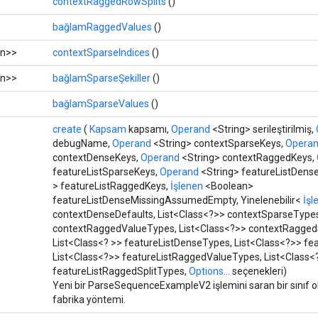
contextRaggedRowSplits
()
bağlamRaggedValues
​​()
n>>
contextSparseIndices
()
n>>
bağlamSparseŞekiller
()
bağlamSparseValues
​​()
create
(
Kapsam
kapsamı,
Operand
<String> serileştirilmiş,
debugName,
Operand
<String> contextSparseKeys,
Opera
contextDenseKeys,
Operand
<String> contextRaggedKeys,
featureListSparseKeys,
Operand
<String> featureListDens
> featureListRaggedKeys,
İşlenen
<Boolean>
featureListDenseMissingAssumedEmpty, Yinelenebilir<
İşl
contextDenseDefaults, List<Class<?>> contextSparseTypes
contextRaggedValueTypes, List<Class<?>> contextRaggedS
List<Class<? >> featureListDenseTypes, List<Class<?>> fe
List<Class<?>> featureListRaggedValueTypes, List<Class<
featureListRaggedSplitTypes,
Options...
seçenekleri)
Yeni bir ParseSequenceExampleV2 işlemini saran bir sınıf 
fabrika yöntemi.