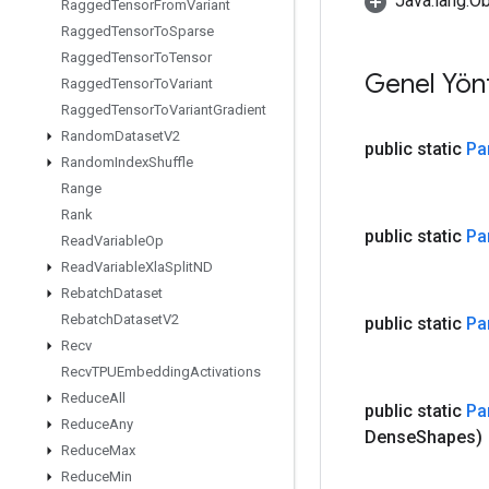
Java.lang.Ob
Ragged
Tensor
From
Variant
Ragged
Tensor
To
Sparse
Ragged
Tensor
To
Tensor
Genel Yön
Ragged
Tensor
To
Variant
Ragged
Tensor
To
Variant
Gradient
Random
Dataset
V2
public static
Pa
Random
Index
Shuffle
Range
Rank
public static
Pa
Read
Variable
Op
Read
Variable
Xla
Split
ND
Rebatch
Dataset
Rebatch
Dataset
V2
public static
Pa
Recv
Recv
TPUEmbedding
Activations
Reduce
All
public static
Pa
Reduce
Any
Dense
Shapes)
Reduce
Max
Reduce
Min