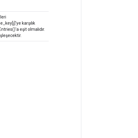
leri
_key[j]'ye karşılık
ries()'a eşit olmalıdır.
şleşecektir.