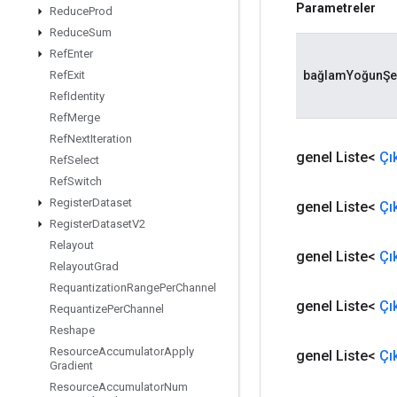
Parametreler
Reduce
Prod
Reduce
Sum
Ref
Enter
bağlamYoğunŞek
Ref
Exit
Ref
Identity
Ref
Merge
Ref
Next
Iteration
genel Liste<
Çı
Ref
Select
Ref
Switch
Register
Dataset
genel Liste<
Çık
Register
Dataset
V2
Relayout
genel Liste<
Çı
Relayout
Grad
Requantization
Range
Per
Channel
genel Liste<
Çık
Requantize
Per
Channel
Reshape
Resource
Accumulator
Apply
genel Liste<
Çık
Gradient
Resource
Accumulator
Num