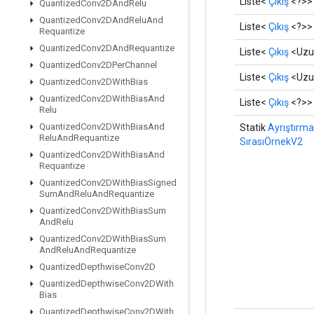
Liste<
Çıkış
<?>>
Quantized
Conv2DAnd
Relu
Quantized
Conv2DAnd
Relu
And
Liste<
Çıkış
<?>>
Requantize
Quantized
Conv2DAnd
Requantize
Liste<
Çıkış
<Uzu
Quantized
Conv2DPer
Channel
Liste<
Çıkış
<Uzu
Quantized
Conv2DWith
Bias
Quantized
Conv2DWith
Bias
And
Liste<
Çıkış
<?>>
Relu
Quantized
Conv2DWith
Bias
And
Statik
Ayrıştırma
Relu
And
Requantize
SırasıÖrnekV2
Quantized
Conv2DWith
Bias
And
Requantize
Quantized
Conv2DWith
Bias
Signed
Sum
And
Relu
And
Requantize
Quantized
Conv2DWith
Bias
Sum
And
Relu
Quantized
Conv2DWith
Bias
Sum
And
Relu
And
Requantize
Quantized
Depthwise
Conv2D
Quantized
Depthwise
Conv2DWith
Bias
Quantized
Depthwise
Conv2DWith