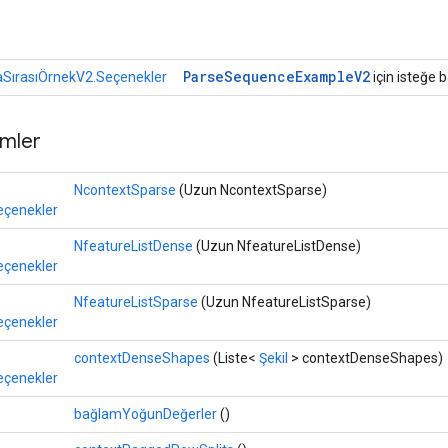
r
Parse
Sequence
Example
V2
aSırasıÖrnekV2.Seçenekler
için isteğe b
mler
NcontextSparse
(Uzun NcontextSparse)
eçenekler
NfeatureListDense
(Uzun NfeatureListDense)
eçenekler
NfeatureListSparse
(Uzun NfeatureListSparse)
eçenekler
contextDenseShapes
(Liste<
Şekil
> contextDenseShapes)
eçenekler
bağlamYoğunDeğerler
()