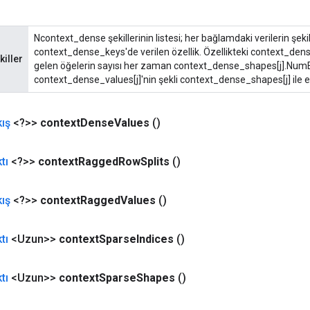
Ncontext_dense şekillerinin listesi; her bağlamdaki verilerin şekil
context_dense_keys'de verilen özellik. Özellikteki context_dense
iller
gelen öğelerin sayısı her zaman context_dense_shapes[j].NumEnt
context_dense_values[j]'nin şekli context_dense_shapes[j] ile e
kış
<?>>
context
Dense
Values
​​()
tı
<?>>
context
Ragged
Row
Splits
()
kış
<?>>
context
Ragged
Values
​​()
tı
<Uzun>>
context
Sparse
Indices
()
tı
<Uzun>>
context
Sparse
Shapes
()