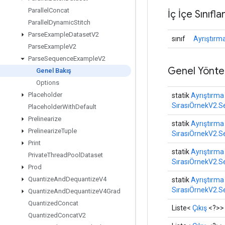
Parallel
Concat
İç İçe Sınıfla
Parallel
Dynamic
Stitch
Parse
Example
Dataset
V2
sınıf
Ayrıştırm
Parse
Example
V2
Parse
Sequence
Example
V2
Genel Yönte
Genel Bakış
Options
Placeholder
statik
Ayrıştırma
SırasıÖrnekV2.S
Placeholder
With
Default
Prelinearize
statik
Ayrıştırma
Prelinearize
Tuple
SırasıÖrnekV2.S
Print
statik
Ayrıştırma
Private
Thread
Pool
Dataset
SırasıÖrnekV2.S
Prod
Quantize
And
Dequantize
V4
statik
Ayrıştırma
SırasıÖrnekV2.S
Quantize
And
Dequantize
V4Grad
Quantized
Concat
Liste<
Çıkış
<?>>
Quantized
Concat
V2