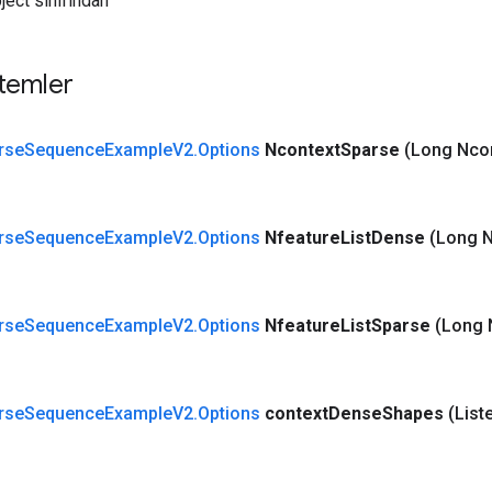
ject sınıfından
temler
rse
Sequence
Example
V2
.
Options
Ncontext
Sparse
(Long Nco
rse
Sequence
Example
V2
.
Options
Nfeature
List
Dense
(Long N
rse
Sequence
Example
V2
.
Options
Nfeature
List
Sparse
(Long 
rse
Sequence
Example
V2
.
Options
context
Dense
Shapes
(List