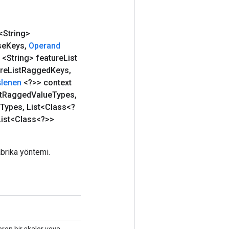
<String>
se
Keys
,
Operand
<String> feature
List
re
List
Ragged
Keys
,
şlenen
<?>> context
t
Ragged
Value
Types
,
Types
,
List<Class<?
ist<Class<?>>
brika yöntemi.
içeren bir skaler veya