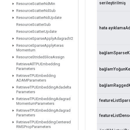
serileştirilmiş
Resource
Scatter
Nd
Min
Resource
Scatter
Nd
Sub
Resource
Scatter
Nd
Update
Resource
Scatter
Sub
hata ayıklamaAd
Resource
Scatter
Update
Resource
Sparse
Apply
Adagrad
V2
Resource
Sparse
Apply
Keras
Momentum
bağlamSparseK
Resource
Strided
Slice
Assign
Retrieve
All
TPUEmbedding
Parameters
bağlamYoğunKe
Retrieve
TPUEmbedding
ADAMParameters
bağlamRagged
Retrieve
TPUEmbedding
Adadelta
Parameters
Retrieve
TPUEmbedding
Adagrad
featureListSpa
Momentum
Parameters
Retrieve
TPUEmbedding
Adagrad
Parameters
featureListDen
Retrieve
TPUEmbedding
Centered
RMSProp
Parameters