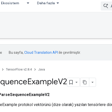
Ekosistem
Daha fazla
Bu sayfa,
Cloud Translation API
ile çevrilmiştir.
TensorFlow v2.8.4
Java
equence
Example
V2
ParseSequenceExampleV2
ceExample protokol vektörünü (dize olarak) yazılan tensörlere dön