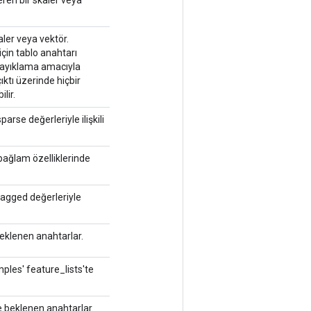
kaler veya vektör.
 için tablo anahtarı
a ayıklama amacıyla
çıktı üzerinde hiçbir
lir.
arse değerleriyle ilişkili
bağlam özelliklerinde
ragged değerleriyle
 beklenen anahtarlar.
mples' feature_lists'te
de beklenen anahtarlar.