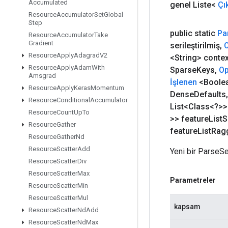
Accumulated
genel Liste<
Çık
Resource
Accumulator
Set
Global
Step
public static
Pa
Resource
Accumulator
Take
Gradient
serileştirilmiş
,
Resource
Apply
Adagrad
V2
<String> contex
Resource
Apply
Adam
With
Sparse
Keys
,
Op
Amsgrad
İşlenen
<Boolea
Resource
Apply
Keras
Momentum
Dense
Defaults
,
Resource
Conditional
Accumulator
List<Class<?>>
Resource
Count
Up
To
>> feature
List
S
Resource
Gather
feature
List
Rag
Resource
Gather
Nd
Resource
Scatter
Add
Yeni bir ParseSe
Resource
Scatter
Div
Resource
Scatter
Max
Parametreler
Resource
Scatter
Min
Resource
Scatter
Mul
kapsam
Resource
Scatter
Nd
Add
Resource
Scatter
Nd
Max