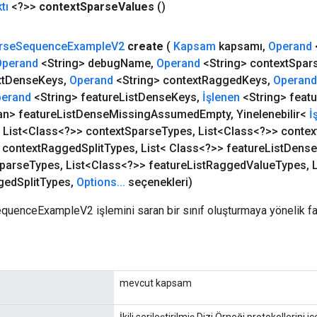
tı
<?>>
context
Sparse
Values
​​()
rse
Sequence
Example
V2
create
(
Kapsam
kapsamı
,
Operand
Operand
<String> debug
Name
,
Operand
<String> context
Spar
t
Dense
Keys
,
Operand
<String> context
Ragged
Keys
,
Operand
erand
<String> feature
List
Dense
Keys
,
İşlenen
<String> featu
n> feature
List
Dense
Missing
Assumed
Empty
,
Yinelenebilir<
İ
List<Class<?>> context
Sparse
Types
,
List<Class<?>> contex
 context
Ragged
Split
Types
,
List< Class<?>> feature
List
Dense
parse
Types
,
List<Class<?>> feature
List
Ragged
Value
Types
,
L
ged
Split
Types
,
Options
.
.
.
seçenekleri)
quenceExampleV2 işlemini saran bir sınıf oluşturmaya yönelik fa
mevcut kapsam
İkili serileştirilmiş Dizi Örneği protokollerini 