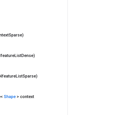
ntext
Sparse)
feature
List
Dense)
Nfeature
List
Sparse)
e<
Shape
> context