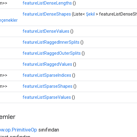
n>>
featureListDenseLengths
()
featureListDenseShapes
(Liste<
Şekil
> featureListDenseS
eçenekler
featureListDenseValues
​​()
featureListRaggedInnerSplits
()
featureListRaggedOuterSplits
()
featureListRaggedValues
​​()
n>>
featureListSparseIndices
()
n>>
featureListSparseShapes
()
featureListSparseValues
​​()
temler
ow.op.PrimitiveOp
sınıfından