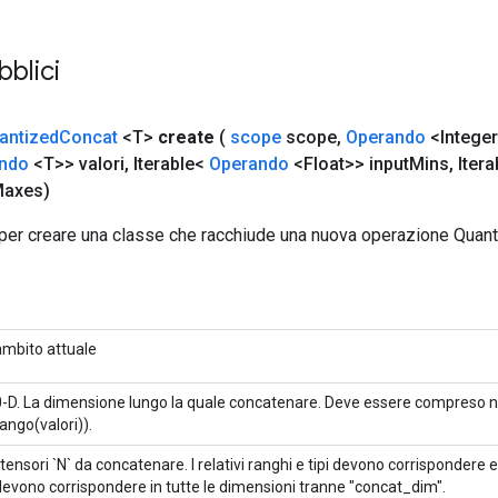
bblici
antized
Concat
<T>
create
(
scope
scope
,
Operando
<Integer
ndo
<T>> valori
,
Iterable<
Operando
<Float>> input
Mins
,
Itera
axes)
per creare una classe che racchiude una nuova operazione Quan
ambito attuale
0-D. La dimensione lungo la quale concatenare. Deve essere compreso nell
ango(valori)).
 tensori `N` da concatenare. I relativi ranghi e tipi devono corrispondere 
devono corrispondere in tutte le dimensioni tranne "concat_dim".