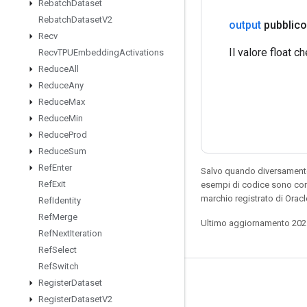
Rebatch
Dataset
Rebatch
Dataset
V2
output
pubblico
Recv
Il valore float c
Recv
TPUEmbedding
Activations
Reduce
All
Reduce
Any
Reduce
Max
Reduce
Min
Reduce
Prod
Reduce
Sum
Ref
Enter
Salvo quando diversamente 
Ref
Exit
esempi di codice sono con
marchio registrato di Orac
Ref
Identity
Ref
Merge
Ultimo aggiornamento 202
Ref
Next
Iteration
Ref
Select
Ref
Switch
Resta connesso
Register
Dataset
Register
Dataset
V2