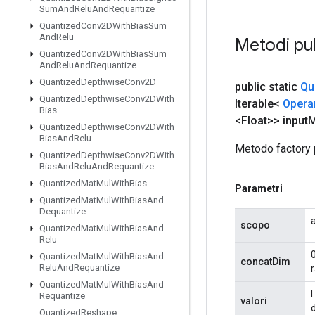
Sum
And
Relu
And
Requantize
Quantized
Conv2DWith
Bias
Sum
And
Relu
Metodi pu
Quantized
Conv2DWith
Bias
Sum
And
Relu
And
Requantize
Quantized
Depthwise
Conv2D
public static
Qu
Quantized
Depthwise
Conv2DWith
Iterable<
Opera
Bias
<Float>> input
M
Quantized
Depthwise
Conv2DWith
Bias
And
Relu
Metodo factory 
Quantized
Depthwise
Conv2DWith
Bias
And
Relu
And
Requantize
Quantized
Mat
Mul
With
Bias
Parametri
Quantized
Mat
Mul
With
Bias
And
Dequantize
scopo
Quantized
Mat
Mul
With
Bias
And
Relu
Quantized
Mat
Mul
With
Bias
And
concatDim
Relu
And
Requantize
r
Quantized
Mat
Mul
With
Bias
And
I
Requantize
valori
Quantized
Reshape