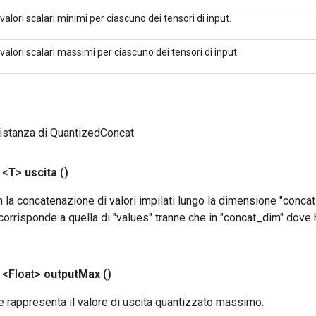
 valori scalari minimi per ciascuno dei tensori di input.
 valori scalari massimi per ciascuno dei tensori di input.
istanza di QuantizedConcat
 <T>
uscita
()
 la concatenazione di valori impilati lungo la dimensione "concat
orrisponde a quella di "values" tranne che in "concat_dim" dove
 <Float>
output
Max
()
che rappresenta il valore di uscita quantizzato massimo.