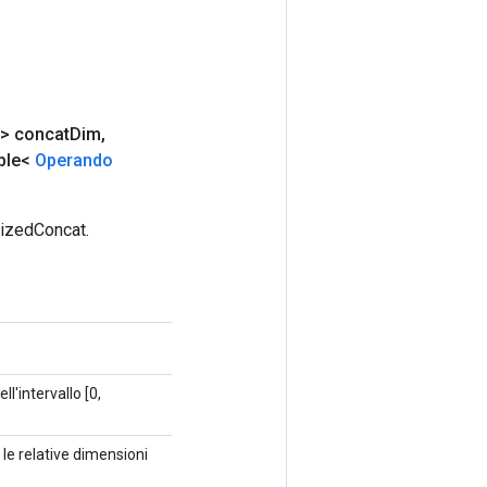
> concat
Dim
,
ble<
Operando
tizedConcat.
'intervallo [0,
e le relative dimensioni