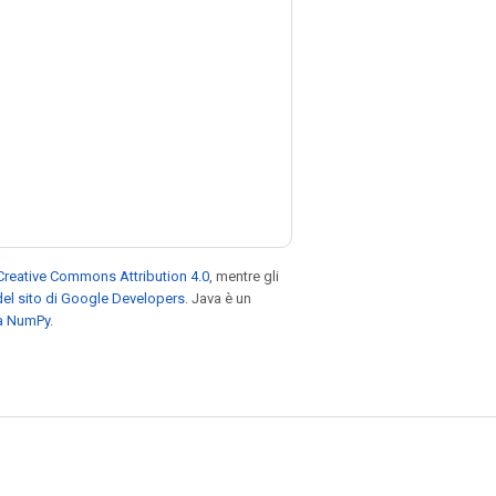
Creative Commons Attribution 4.0
, mentre gli
el sito di Google Developers
. Java è un
za NumPy
.