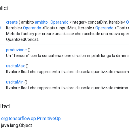
ici
create
( ambito
ambito
,
Operando
<Integer> concatDim, Iterable<
O
t
Iterable<
Operando
<Float>> inputMins, Iterable<
Operando
<Float>
Metodo factory per creare una classe che racchiude una nuova ope
QuantizedConcat.
produzione
()
Un "Tensore" con la concatenazione di valori impilati lungo la dimen
uscitaMax
()
Il valore float che rappresenta il valore di uscita quantizzato massim
uscitaMin
()
Il valore float che rappresenta il valore di uscita quantizzato minimo.
tati
e
org.tensorflow.op.PrimitiveOp
 java.lang.Object