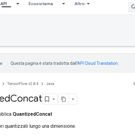
API
Ecosistema
Altro
Questa pagina è stata tradotta dall'
API Cloud Translation
.
TensorFlow v2.8.4
Java
zed
Concat
bblica
QuantizedConcat
ri quantizzati lungo una dimensione.