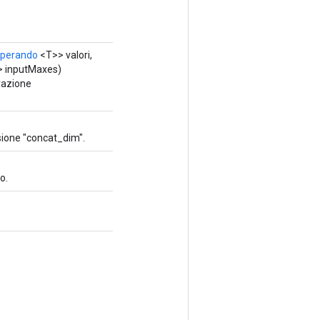
perando
<T>> valori,
> inputMaxes)
razione
sione "concat_dim".
o.