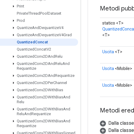
Print
Metodi pubbl
Private
Thread
Pool
Dataset
Prod
statico <T>
Quantize
And
Dequantize
V4
QuantizedConca
<T>
Quantize
And
Dequantize
V4Grad
Quantized
Concat
Quantized
Concat
V2
Uscita
<T>
Quantized
Conv2DAnd
Relu
Quantized
Conv2DAnd
Relu
And
Uscita
<Mobile>
Requantize
Quantized
Conv2DAnd
Requantize
Quantized
Conv2DPer
Channel
Uscita
<Mobile>
Quantized
Conv2DWith
Bias
Quantized
Conv2DWith
Bias
And
Relu
Metodi eredi
Quantized
Conv2DWith
Bias
And
Relu
And
Requantize
Quantized
Conv2DWith
Bias
And
Dalla class
Requantize
Dalla classe
Quantized
Conv2DWith
Bias
Signed