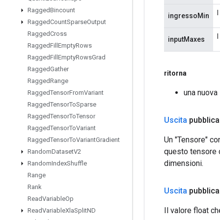
Ragged
Bincount
I
ingressoMin
Ragged
Count
Sparse
Output
Ragged
Cross
I
inputMaxes
Ragged
Fill
Empty
Rows
Ragged
Fill
Empty
Rows
Grad
Ragged
Gather
ritorna
Ragged
Range
una nuova 
Ragged
Tensor
From
Variant
Ragged
Tensor
To
Sparse
Ragged
Tensor
To
Tensor
Uscita
pubblica
Ragged
Tensor
To
Variant
Un "Tensore" con
Ragged
Tensor
To
Variant
Gradient
questo tensore c
Random
Dataset
V2
dimensioni.
Random
Index
Shuffle
Range
Rank
Uscita
pubblica
Read
Variable
Op
Il valore float 
Read
Variable
Xla
Split
ND