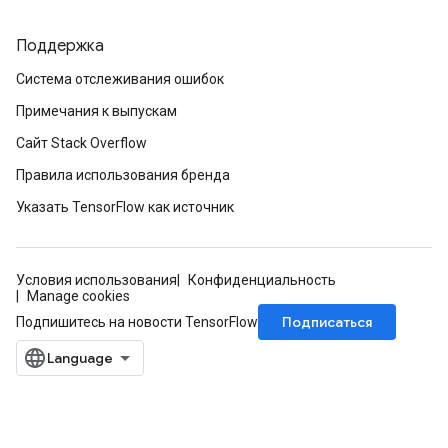
Поддержка
rs
eters
Система отслеживания ошибок
ntumParameters
Примечания к выпускам
ters
Сайт Stack Overflow
ropParameters
s
Правила использования бренда
atorParameters
Указать TensorFlow как источник
ghtParameters
meters
adParameters
Условия использования
Конфиденциальность
rameters
Manage cookies
eters
Подписаться
Подпишитесь на новости TensorFlow
ientDescentParameters