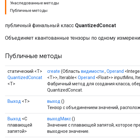
Унаследованные методы
Публичные методы
ize
публичный финальный класс
QuantizedConcat
Объединяет квантованные тензоры по одному измерени
Публичные методы
Requantize
ize
статический <T>
create
(Область
видимости
,
Operand
<Intege
AndReluAndRequantize
QuantizedConcat
<T>>, Iterable<
Operand
<Float>> inputMins, It
u
<T>
Фабричный метод для создания класса, об
uAndRequantize
QuantizedConcat.
Выход
<Т>
выход
()
Тензор с объединением значений, располож
AndRelu
Выход
<С
выходМакс
()
AndReluAndRequantize
плавающей
Значение с плавающей запятой, которое п
запятой>
выходное значение.
ize