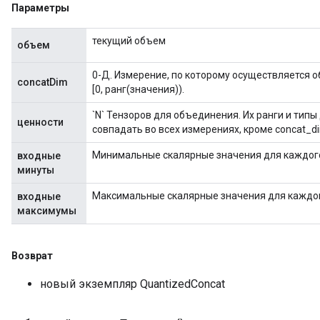
Параметры
текущий объем
объем
0-Д. Измерение, по которому осуществляется 
concatDim
[0, ранг(значения)).
`N` Тензоров для объединения. Их ранги и тип
ценности
совпадать во всех измерениях, кроме concat_d
Минимальные скалярные значения для каждого
входные
минуты
Максимальные скалярные значения для каждог
входные
максимумы
Возврат
новый экземпляр QuantizedConcat