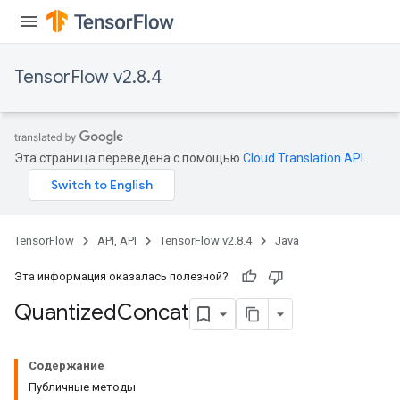
TensorFlow v2.8.4
Эта страница переведена с помощью
Cloud Translation API
.
TensorFlow
API, API
TensorFlow v2.8.4
Java
Эта информация оказалась полезной?
Quantized
Concat
Содержание
Публичные методы