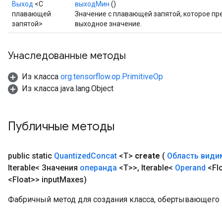
Выход
<С
выходМин
()
плавающей
Значение с плавающей запятой, которое п
Requantize
запятой>
выходное значение.
ize
Унаследованные методы
Из класса
org.tensorflow.op.PrimitiveOp
Из класса java.lang.Object
Публичные методы
public static
Quantized
Concat
<T>
create
(
Область види
Iterable< Значения
операнда
<T>>
,
Iterable<
Operand
<Flo
<Float>> input
Maxes)
Фабричный метод для создания класса, обертывающего 