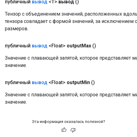
публичный
вывод
<T>
вывод
()
Тензор с объединением значений, расположенных вдоль
тензора совпадает с формой значений, за исключением c
размеров.
публичный
вывод
<Float>
output
Max
()
Значение с плавающей запятой, которое представляет 
значение.
публичный
вывод
<Float>
output
Min
()
Значение с плавающей запятой, которое представляет 
значение.
Эта информация оказалась полезной?