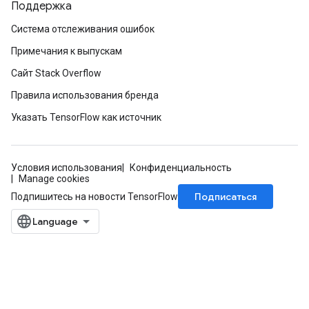
Поддержка
rs
Система отслеживания ошибок
eters
ntumParameters
Примечания к выпускам
ters
Сайт Stack Overflow
ropParameters
Правила использования бренда
s
atorParameters
Указать TensorFlow как источник
ghtParameters
meters
adParameters
Условия использования
Конфиденциальность
Manage cookies
rameters
Подписаться
Подпишитесь на новости TensorFlow
eters
ientDescentParameters