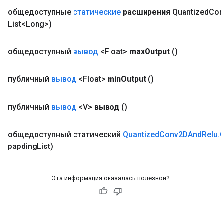
общедоступные
статические
расширения
Quantized
Co
List<Long>)
общедоступный
вывод
<Float>
max
Output
()
публичный
вывод
<Float>
min
Output
()
публичный
вывод
<V>
вывод
()
общедоступный статический
Quantized
Conv2DAnd
Relu
.
papding
List)
Эта информация оказалась полезной?