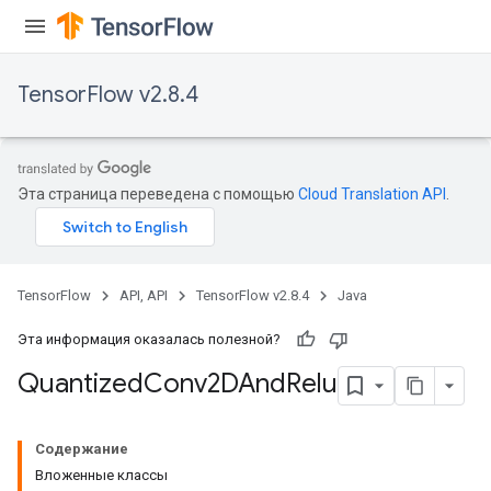
TensorFlow v2.8.4
Эта страница переведена с помощью
Cloud Translation API
.
TensorFlow
API, API
TensorFlow v2.8.4
Java
Эта информация оказалась полезной?
Quantized
Conv2DAnd
Relu
Содержание
Вложенные классы