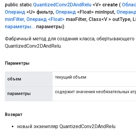
public static
Quantized
Conv2DAnd
Relu
<V>
create
(
Облас
Операнд
<U> фильтр
,
Операнд
<Float> min
Input
,
Операн
min
Filter
,
Операнд
<Float>
max
Filter
,
Class<V > out
Type
,
L
параметры
.
.
.
параметры)
Фабричный метод для создания класса, обертывающег
QuantizedConv2DAndRelu.
Параметры
текущий объем
объем
содержит значения необязательных ат
параметры
Возврат
новый экземпляр QuantizedConv2DAndRelu