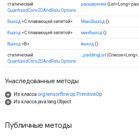
Requantize
статический
расширения
(List<Long> ра
ize
QuantizedConv2DAndRelu.Options
Выход
<С плавающей запятой>
МаксВыход
()
Выход
<С плавающей запятой>
минВыход
()
Выход
<В>
выход
()
статический
_paddingList
(Список<Long>_
QuantizedConv2DAndRelu.Options
Унаследованные методы
Из класса
org.tensorflow.op.PrimitiveOp
Из класса java.lang.Object
Публичные методы