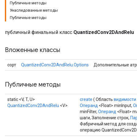
Публичные методы
Унаследованные методы
ize
Публичные методы
публичный финальный класс
QuantizedConv2DAndRelu
Вложенные классы
Requantize
ize
сорт
QuantizedConv2DAndRelu.Options
Дополнительные атр
AndReluAndRequantize
u
uAndRequantize
Публичные методы
static <V, T, U>
create
( Область
видимости
AndRelu
QuantizedConv2DAndRelu
<V>
Операнд
<Float> minInput,
О
AndReluAndRequantize
minFilter,
Операнд
<Float> ma
шаги, Заполнение строк,
Пар
Фабричный метод для созд
ize
операцию QuantizedConv2D