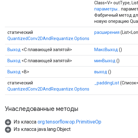
Class<V> outType, Li
параметры...
параме
Фабричный метод дл
новую операцию Qua
статический
расширения
(List<Lo
QuantizedConv2DAndRequantize.Options
Выход
<С плавающей запятой>
МаксВыход
()
Выход
<С плавающей запятой>
минВыход
()
Выход
<В>
выход
()
статический
_paddingList
(Список<
QuantizedConv2DAndRequantize.Options
Унаследованные методы
Из класса
org.tensorflow.op.PrimitiveOp
Из класса java.lang.Object