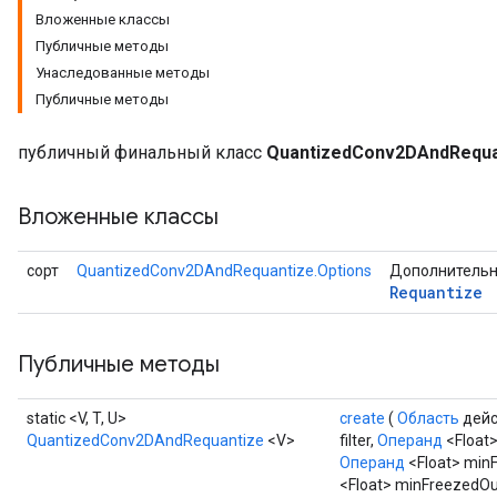
Вложенные классы
Публичные методы
Унаследованные методы
Публичные методы
Requantize
публичный финальный класс
QuantizedConv2DAndRequa
ize
AndReluAndRequantize
Вложенные классы
u
uAndRequantize
сорт
QuantizedConv2DAndRequantize.Options
Дополнительн
Requantize
AndRelu
AndReluAndRequantize
Публичные методы
ize
static <V, T, U>
create
(
Область
дейс
QuantizedConv2DAndRequantize
<V>
filter,
Операнд
<Float>
Requantize
Операнд
<Float> minFi
ize
<Float> minFreezedOu