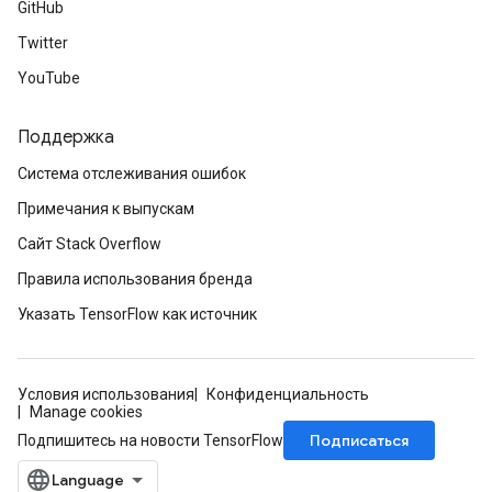
GitHub
ntumParameters
Twitter
ters
YouTube
ropParameters
s
atorParameters
Поддержка
ghtParameters
Система отслеживания ошибок
meters
Примечания к выпускам
adParameters
rameters
Сайт Stack Overflow
eters
Правила использования бренда
ientDescentParameters
Указать TensorFlow как источник
Условия использования
Конфиденциальность
Manage cookies
Подписаться
Подпишитесь на новости TensorFlow