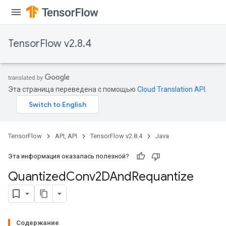
TensorFlow v2.8.4
Эта страница переведена с помощью
Cloud Translation API
.
TensorFlow
API, API
TensorFlow v2.8.4
Java
Эта информация оказалась полезной?
Quantized
Conv2DAnd
Requantize
ize
Содержание