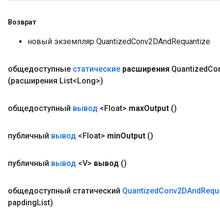
Возврат
новый экземпляр QuantizedConv2DAndRequantize
общедоступные
статические
расширения
Quantized
Co
(расширения List<Long>)
общедоступный
вывод
<Float>
max
Output
()
публичный
вывод
<Float>
min
Output
()
публичный
вывод
<V>
вывод
()
общедоступный статический
Quantized
Conv2DAnd
Requ
papding
List)