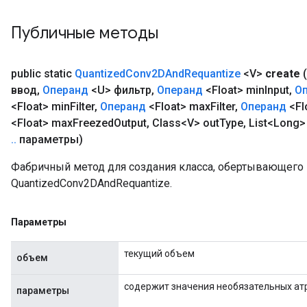
Публичные методы
public static
Quantized
Conv2DAnd
Requantize
<V>
create
ввод
,
Операнд
<U> фильтр
,
Операнд
<Float> min
Input
,
О
<Float> min
Filter
,
Операнд
<Float> max
Filter
,
Операнд
<Fl
<Float> max
Freezed
Output
,
Class<V> out
Type
,
List<Long>
.
.
параметры)
Фабричный метод для создания класса, обертывающег
QuantizedConv2DAndRequantize.
Параметры
текущий объем
объем
содержит значения необязательных ат
параметры