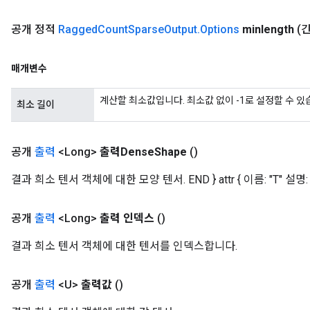
ters
ropParameters
공개 정적
Ragged
Count
Sparse
Output
.
Options
minlength
(
s
atorParameters
매개변수
ghtParameters
meters
계산할 최소값입니다. 최소값 없이 -1로 설정할 수 있
최소 길이
adParameters
rameters
eters
공개
출력
<Long>
출력Dense
Shape
()
ientDescentParameters
결과 희소 텐서 객체에 대한 모양 텐서. END } attr { 이름: "T" 설명:
공개
출력
<Long>
출력 인덱스
()
결과 희소 텐서 객체에 대한 텐서를 인덱스합니다.
공개
출력
<U>
출력값
()