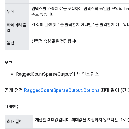
인덱스별 가중치 값을 포함하는 인덱스와 동일한 모양의 Ten
무게
수도 있습니다.
각 값의 발생 횟수를 출력할지 아니면 1을 출력할지 여부입
바이너리 출
력
선택적 속성 값을 전달합니다.
옵션
보고
RaggedCountSparseOutput의 새 인스턴스
m
공개 정적
Ragged
Count
Sparse
Output
.
Options
최대 길이
(긴
매개변수
rs
eters
계산할 최대값입니다. 최대값을 지정하지 않으려면 -1로 
최대 길이
ntumParameters