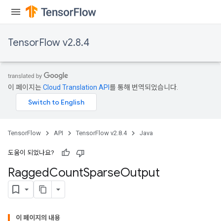
Requantize
ize
TensorFlow v2.8.4
AndReluAndRequantize
u
uAndRequantize
이 페이지는
Cloud Translation API
를 통해 번역되었습니다.
AndRelu
AndReluAndRequantize
TensorFlow
API
TensorFlow v2.8.4
Java
ize
도움이 되었나요?
Requantize
Ragged
Count
Sparse
Output
ize
이 페이지의 내용