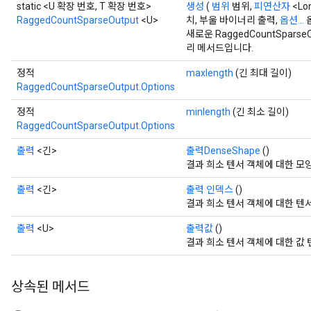
static <U 확장 번호, T 확장 번호>
생성
(
범위
범위,
피연산자
<Lo
RaggedCountSparseOutput
<U>
치, 부울 바이너리 출력,
옵션...
새로운 RaggedCountSpar
리 메서드입니다.
정적
maxlength
(긴 최대 길이)
RaggedCountSparseOutput.Options
정적
minlength
(긴 최소 길이)
RaggedCountSparseOutput.Options
출력
<긴>
출력DenseShape
()
결과 희소 텐서 객체에 대한 모양
출력
<긴>
출력 인덱스
()
결과 희소 텐서 객체에 대한 텐
출력
<U>
출력값
()
결과 희소 텐서 객체에 대한 값 
상속된 메서드