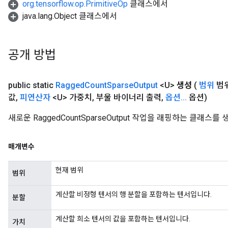
org.tensorflow.op.PrimitiveOp
클래스에서
java.lang.Object 클래스에서
공개 방법
public static
Ragged
Count
Sparse
Output
<U>
생성
(
범위
범
값
,
피연산자
<U> 가중치
,
부울 바이너리 출력
,
옵션
.
.
.
옵션)
새로운 RaggedCountSparseOutput 작업을 래핑하는 클래스
매개변수
현재 범위
범위
계산할 비정형 텐서의 행 분할을 포함하는 텐서입니다.
분할
계산할 희소 텐서의 값을 포함하는 텐서입니다.
가치