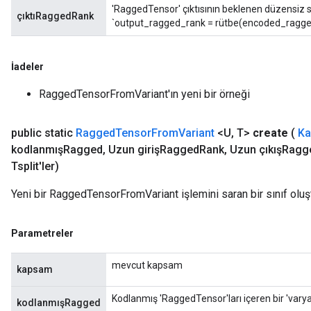
'RaggedTensor' çıktısının beklenen düzensiz sı
çıktıRaggedRank
`output_ragged_rank = rütbe(encoded_ragged
İadeler
RaggedTensorFromVariant'ın yeni bir örneği
m
public static
Ragged
Tensor
From
Variant
<U
,
T>
create
(
K
kodlanmışRagged
,
Uzun girişRagged
Rank
,
Uzun çıkışRagg
rs
Tsplit'ler)
eters
ntumParameters
Yeni bir RaggedTensorFromVariant işlemini saran bir sınıf olu
ters
ropParameters
Parametreler
s
atorParameters
mevcut kapsam
kapsam
ghtParameters
meters
Kodlanmış 'RaggedTensor'ları içeren bir 'varya
kodlanmışRagged
adParameters