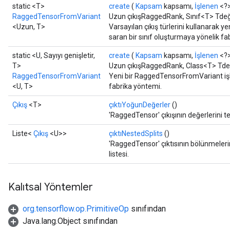
static <T>
create
(
Kapsam
kapsamı,
İşlenen
<?>
RaggedTensorFromVariant
Uzun çıkışRaggedRank, Sınıf<T> Tdeğ
<Uzun, T>
Varsayılan çıkış türlerini kullanarak 
saran bir sınıf oluşturmaya yönelik fa
static <U, Sayıyı genişletir,
create
(
Kapsam
kapsamı,
İşlenen
<?>
T>
Uzun çıkışRaggedRank, Class<T> Tdeğe
RaggedTensorFromVariant
Yeni bir RaggedTensorFromVariant işle
<U, T>
fabrika yöntemi.
Çıkış
<T>
çıktıYoğunDeğerler
()
'RaggedTensor' çıkışının değerlerini t
Liste<
Çıkış
<U>>
çıktıNestedSplits
()
'RaggedTensor' çıktısının bölünmeleri
listesi.
Kalıtsal Yöntemler
org.tensorflow.op.PrimitiveOp
sınıfından
Java.lang.Object sınıfından