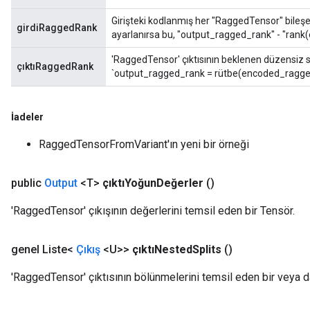
rameters
Girişteki kodlanmış her "RaggedTensor" bileşe
eters
girdiRaggedRank
ayarlanırsa bu, "output_ragged_rank" - "rank(
ientDescentParameters
'RaggedTensor' çıktısının beklenen düzensiz sı
çıktıRaggedRank
`output_ragged_rank = rütbe(encoded_ragged
İadeler
RaggedTensorFromVariant'ın yeni bir örneği
public
Output
<T>
çıktıYoğun
Değerler
()
'RaggedTensor' çıkışının değerlerini temsil eden bir Tensör.
genel Liste<
Çıkış
<U>>
çıktıNested
Splits
()
'RaggedTensor' çıktısının bölünmelerini temsil eden bir veya d