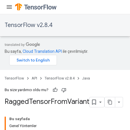
uAndRequantize
TensorFlow v2.8.4
AndRelu
AndReluAndRequantize
ize
Bu sayfa,
Cloud Translation API
ile çevrilmiştir.
Requantize
ize
TensorFlow
API
TensorFlow v2.8.4
Java
Bu size yardımcı oldu mu?
Ragged
Tensor
From
Variant
Bu sayfada
Genel Yöntemler