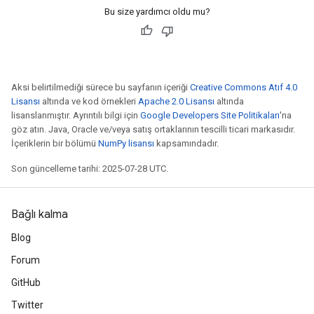
Bu size yardımcı oldu mu?
Aksi belirtilmediği sürece bu sayfanın içeriği
Creative Commons Atıf 4.0
Lisansı
altında ve kod örnekleri
Apache 2.0 Lisansı
altında
lisanslanmıştır. Ayrıntılı bilgi için
Google Developers Site Politikaları
'na
göz atın. Java, Oracle ve/veya satış ortaklarının tescilli ticari markasıdır.
İçeriklerin bir bölümü
NumPy lisansı
kapsamındadır.
Son güncelleme tarihi: 2025-07-28 UTC.
Bağlı kalma
Blog
Forum
GitHub
Twitter