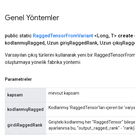
Genel Yöntemler
public static
Ragged
Tensor
From
Variant
<Long
,
T>
create
kodlanmışRagged
,
Uzun girişRagged
Rank
,
Uzun çıkışRagg
Varsayılan çıkış türlerini kullanarak yeni bir RaggedTensorFromV
oluşturmaya yönelik fabrika yöntemi.
Parametreler
mevcut kapsam
kapsam
Kodlanmış 'RaggedTensor'ları içeren bir 'varya
kodlanmışRagged
Girişteki kodlanmış her "RaggedTensor" bileşe
girdiRaggedRank
ayarlanırsa bu, "output_ragged_rank" - "rank(