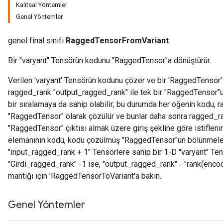
Kalıtsal Yöntemler
Genel Yöntemler
genel final sınıfı
RaggedTensorFromVariant
Bir "varyant" Tensörün kodunu "RaggedTensor"a dönüştürür.
Verilen 'varyant' Tensörün kodunu çözer ve bir 'RaggedTensor' dö
ragged_rank "output_ragged_rank" ile tek bir "RaggedTensor"u 
bir sıralamaya da sahip olabilir; bu durumda her öğenin kodu, 
"RaggedTensor" olarak çözülür ve bunlar daha sonra ragged_ra
"RaggedTensor" çıktısı almak üzere giriş şekline göre istiflenir
elemanının kodu, kodu çözülmüş "RaggedTensor"un bölünmeleri
"input_ragged_rank + 1" Tensörlere sahip bir 1-D "varyant" Te
"Girdi_ragged_rank" -1 ise, "output_ragged_rank" - "rank(encode
mantığı için 'RaggedTensorToVariant'a bakın.
Genel Yöntemler